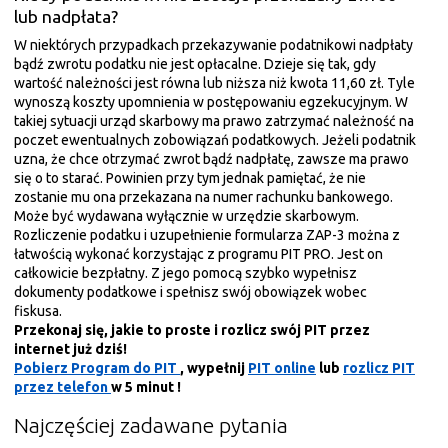
lub nadpłata?
W niektórych przypadkach przekazywanie podatnikowi nadpłaty
bądź zwrotu podatku nie jest opłacalne. Dzieje się tak, gdy
wartość należności jest równa lub niższa niż kwota 11,60 zł. Tyle
wynoszą koszty upomnienia w postępowaniu egzekucyjnym. W
takiej sytuacji urząd skarbowy ma prawo zatrzymać należność na
poczet ewentualnych zobowiązań podatkowych. Jeżeli podatnik
uzna, że chce otrzymać zwrot bądź nadpłatę, zawsze ma prawo
się o to starać. Powinien przy tym jednak pamiętać, że nie
zostanie mu ona przekazana na numer rachunku bankowego.
Może być wydawana wyłącznie w urzędzie skarbowym.
Rozliczenie podatku i uzupełnienie formularza ZAP-3 można z
łatwością wykonać korzystając z programu PIT PRO. Jest on
całkowicie bezpłatny. Z jego pomocą szybko wypełnisz
dokumenty podatkowe i spełnisz swój obowiązek wobec
fiskusa.
Przekonaj się, jakie to proste i rozlicz swój PIT przez
internet już dziś!
Pobierz Program do PIT
, wypełnij
PIT online
lub
rozlicz PIT
przez telefon
w 5 minut
!
Najczęściej zadawane pytania