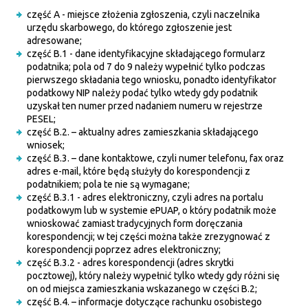
część A - miejsce złożenia zgłoszenia, czyli naczelnika
urzędu skarbowego, do którego zgłoszenie jest
adresowane;
część B.1 - dane identyfikacyjne składającego formularz
podatnika; pola od 7 do 9 należy wypełnić tylko podczas
pierwszego składania tego wniosku, ponadto identyfikator
podatkowy NIP należy podać tylko wtedy gdy podatnik
uzyskał ten numer przed nadaniem numeru w rejestrze
PESEL;
część B.2. – aktualny adres zamieszkania składającego
wniosek;
część B.3. – dane kontaktowe, czyli numer telefonu, fax oraz
adres e-mail, które będą służyły do korespondencji z
podatnikiem; pola te nie są wymagane;
część B.3.1 - adres elektroniczny, czyli adres na portalu
podatkowym lub w systemie ePUAP, o który podatnik może
wnioskować zamiast tradycyjnych form doręczania
korespondencji; w tej części można także zrezygnować z
korespondencji poprzez adres elektroniczny;
część B.3.2 - adres korespondencji (adres skrytki
pocztowej), który należy wypełnić tylko wtedy gdy różni się
on od miejsca zamieszkania wskazanego w części B.2;
część B.4. – informacje dotyczące rachunku osobistego