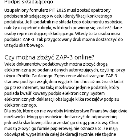
Podpis składającego
Uzupełniony formularz PIT 2025 musi zostać opatrzony
podpisem składającego w celu identyfikacji konkretnego
podatnika. Jeśli podatnik nie składa tego dokumentu osobiście,
należy uzupełnić rubryki, w których powinny się znaleźć dane
osoby reprezentującej składającego. Wtedy to ta osoba musi
podpisać ZAP-3. Tak przygotowany druk można dostarczyć do
urzędu skarbowego.
Czy można złożyć ZAP-3 online?
Wiele dokumentów podatkowych można złożyć drogą
elektroniczną po podaniu danych autoryzujących, czyli np. przy
użyciu Profilu Zaufanego. Zgłoszenie aktualizacyjne ZAP-3
stanowi pod tym względem wyjątek, bo chociaż można składać
go przez internet, ma taką możliwość jedynie podatnik, który
posiada kwalifikowany podpis elektroniczny. System
elektronicznych deklaracji obsługuje kilka rodzajów podpisu
elektronicznego.
Dla osób, które go nie wyrobiły Ministerstwo Finansów daje dwie
możliwości. Mogą go osobiście dostarczyć do odpowiedniej
jednostki skarbowej albo przesłać go drogą pocztową. Choć
muszą złożyć go formie papierowej, nie oznacza to, że mają
obowiązek wypełniania całej deklaracji ręcznie. Niezbędne