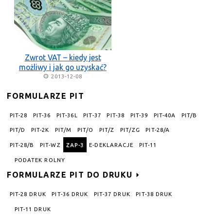
Zwrot VAT – kiedy jest
możliwy i jak go uzyskać?
2013-12-08
FORMULARZE PIT
PIT-28
PIT-36
PIT-36L
PIT-37
PIT-38
PIT-39
PIT-40A
PIT/B
PIT/D
PIT-2K
PIT/M
PIT/O
PIT/Z
PIT/ZG
PIT-28/A
PIT-28/B
PIT-WZ
ZAP-3
E-DEKLARACJE
PIT-11
PODATEK ROLNY
FORMULARZE PIT DO DRUKU
PIT-28 DRUK
PIT-36 DRUK
PIT-37 DRUK
PIT-38 DRUK
PIT-11 DRUK