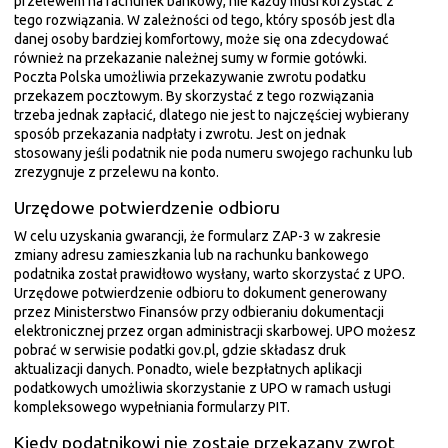
przelewem na rachunek bankowy, nie każdy musi korzystać z
tego rozwiązania. W zależności od tego, który sposób jest dla
danej osoby bardziej komfortowy, może się ona zdecydować
również na przekazanie należnej sumy w formie gotówki.
Poczta Polska umożliwia przekazywanie zwrotu podatku
przekazem pocztowym. By skorzystać z tego rozwiązania
trzeba jednak zapłacić, dlatego nie jest to najczęściej wybierany
sposób przekazania nadpłaty i zwrotu. Jest on jednak
stosowany jeśli podatnik nie poda numeru swojego rachunku lub
zrezygnuje z przelewu na konto.
Urzędowe potwierdzenie odbioru
W celu uzyskania gwarancji, że formularz ZAP-3 w zakresie
zmiany adresu zamieszkania lub na rachunku bankowego
podatnika został prawidłowo wysłany, warto skorzystać z UPO.
Urzędowe potwierdzenie odbioru to dokument generowany
przez Ministerstwo Finansów przy odbieraniu dokumentacji
elektronicznej przez organ administracji skarbowej. UPO możesz
pobrać w serwisie podatki gov.pl, gdzie składasz druk
aktualizacji danych. Ponadto, wiele bezpłatnych aplikacji
podatkowych umożliwia skorzystanie z UPO w ramach usługi
kompleksowego wypełniania formularzy PIT.
Kiedy podatnikowi nie zostaje przekazany zwrot