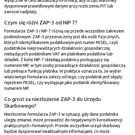
wyłącznie w celu aktualizacji informacji, aby urząd skarbowy
dysponował prawidłowymi danymi przy rozliczeniu PIT lub
zwrocie nadpłaty.
Czym się różni ZAP-3 od NIP 7?
Formularze ZAP-3 i NIP-7 różnią się przede wszystkim zakresem
podmiotowym. ZAP-3 przeznaczony jest dla osób fizycznych,
których identyfikatorem podatkowym jest numer PESEL, czyli
podatników nieprowadzących działalności gospodarczej,
niebędących podatnikami VAT ani płatnikami podatków lub
składek. Z kolei NIP-7 składają podatnicy posługujący się
numerem NIP, w tym osoby prowadzące działalność gospodarczą
lub pełniące funkcję płatnika. W praktyce oznacza to, że wybór
właściwego formularza zależy od tego, czy podatnik jest objęty
rejestrem PESEL, czy występuje jako podatnik identyfikowany
numerem NIP.
Co grozi za niezłożenie ZAP-3 do Urzędu
Skarbowego?
Niezłożenie formularza ZAP-3 w sytuacji, gdy dane podatnika
uległy zmianie, może prowadzić do negatywnych konsekwencji
praktycznych i formalnych. Przede wszystkim urząd skarbowy
będzie dysponował nieaktualnymi informacjami, co może