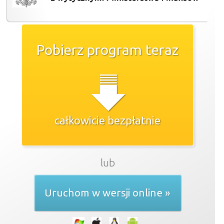
Pobierz program teraz
całkowicie bezpłatnie
lub
Uruchom w wersji online »