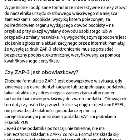
Wypełnione i podpisane formularze interaktywne należy złożyć
do naczelnika urzędu skarbowego właściwego dla miejsca
zamieszkania: osobiście, wysyłką listem poleconym, za
pośrednictwem organu wydającego dowód osobisty – na
przykład przy okazji wymiany dowodu osobistego lub w
przypadku zmiany nazwiska. Najwygodniejszym sposobem jest
złożenie zgłoszenia aktualizacyjnego przez internet. Pamiętaj,
że wysyłając druk ZAP-3 elektronicznie musisz posiadać
bezpieczny podpis elektroniczny, weryfikowany za pomocą
kwalifikowanego certyfikatu.
Czy ZAP-3 jest obowiązkowy?
Złożenie formularza ZAP-3 jest obowiązkowe w sytuacji, gdy
zmieniają się dane identyfikacyjne lub uzupełniające podatnika,
takie jak aktualny adres miejsca zamieszkania albo numer
rachunku bankowego właściwy do zwrotu podatku. Obowiązek
ten dotyczy osób fizycznych, które są objęte rejestrem PESEL,
nie prowadzą działalności gospodarczej i nie są
zarejestrowanym podatnikiem podatku VAT ani płatnikiem
składek ZUS.
Jeżeli dane podatnika pozostają niezmienne, nie ma
konieczności składania ZAP-3 co roku. Formularz składa się