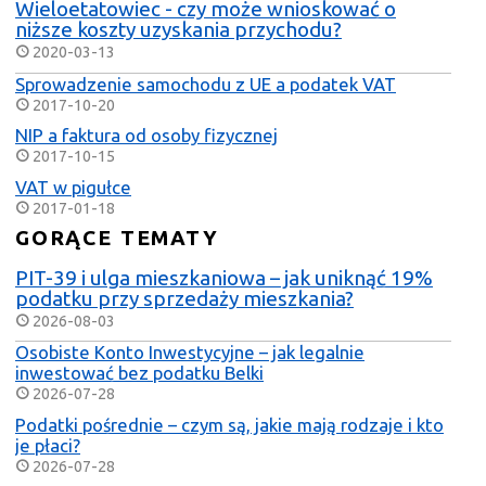
Wieloetatowiec - czy może wnioskować o
niższe koszty uzyskania przychodu?
2020-03-13
Sprowadzenie samochodu z UE a podatek VAT
2017-10-20
NIP a faktura od osoby fizycznej
2017-10-15
VAT w pigułce
2017-01-18
GORĄCE TEMATY
PIT-39 i ulga mieszkaniowa – jak uniknąć 19%
podatku przy sprzedaży mieszkania?
2026-08-03
Osobiste Konto Inwestycyjne – jak legalnie
inwestować bez podatku Belki
2026-07-28
Podatki pośrednie – czym są, jakie mają rodzaje i kto
je płaci?
2026-07-28