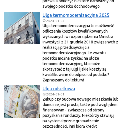
pozwala odliczyć niektóre darowizny od
swojego podatku dochodowego.
Ulga termomodernizacyjna 2025
2024-01-04
Ulga termomodernizacyjna to możliwość
odliczenia kosztów kwalifikowanych
wykazanych w rozporządzeniu Ministra
Inwestycji z 21 grudnia 2018 związanych z
realizacją przedsięwzięcia
termomodernizacyjnego. Ile zwrotu
podatku można zyskać na uldze
termomodernizacyjnej, kto może
skorzystać z tej ulgi i jakie koszty są
kwalifikowane do odpisu od podatku?
Zapraszamy do lektury!
Ulga odsetkowa
2024-01-01
Zakup czy budowa nowego mieszkania lub
domu nie jest prosta, także pod względem
finansowym - zwłaszcza od strony
pozyskania funduszy. Niektórzy stawiają
na systematyczne gromadzenie
oszczędności, inni biorą kredyt