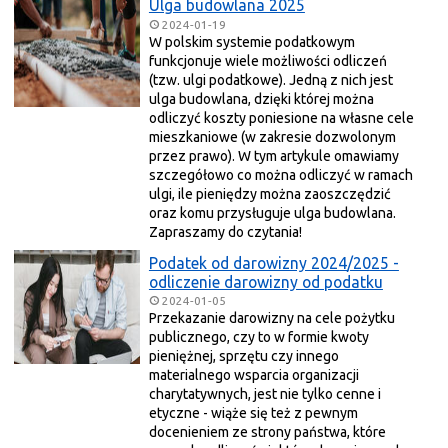
Ulga budowlana 2025
2024-01-19
W polskim systemie podatkowym
funkcjonuje wiele możliwości odliczeń
(tzw. ulgi podatkowe). Jedną z nich jest
ulga budowlana, dzięki której można
odliczyć koszty poniesione na własne cele
mieszkaniowe (w zakresie dozwolonym
przez prawo). W tym artykule omawiamy
szczegółowo co można odliczyć w ramach
ulgi, ile pieniędzy można zaoszczędzić
oraz komu przysługuje ulga budowlana.
Zapraszamy do czytania!
Podatek od darowizny 2024/2025 -
odliczenie darowizny od podatku
2024-01-05
Przekazanie darowizny na cele pożytku
publicznego, czy to w formie kwoty
pieniężnej, sprzętu czy innego
materialnego wsparcia organizacji
charytatywnych, jest nie tylko cenne i
etyczne - wiąże się też z pewnym
docenieniem ze strony państwa, które