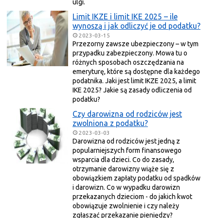
ulgi.
Limit IKZE i limit IKE 2025 – ile
wynoszą i jak odliczyć je od podatku?
2023-03-15
Przezorny zawsze ubezpieczony – w tym
przypadku zabezpieczony. Mowa tu o
różnych sposobach oszczędzania na
emeryturę, które są dostępne dla każdego
podatnika. Jaki jest limit IKZE 2025, a limit
IKE 2025? Jakie są zasady odliczenia od
podatku?
Czy darowizna od rodziców jest
zwolniona z podatku?
2023-03-03
Darowizna od rodziców jest jedną z
popularniejszych form finansowego
wsparcia dla dzieci. Co do zasady,
otrzymanie darowizny wiąże się z
obowiązkiem zapłaty podatku od spadków
i darowizn. Co w wypadku darowizn
przekazanych dzieciom - do jakich kwot
obowiązuje zwolnienie i czy należy
zgłaszać przekazanie pieniędzy?