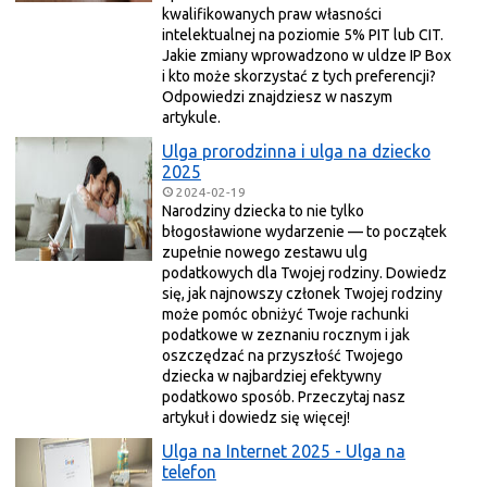
kwalifikowanych praw własności
intelektualnej na poziomie 5% PIT lub CIT.
Jakie zmiany wprowadzono w uldze IP Box
i kto może skorzystać z tych preferencji?
Odpowiedzi znajdziesz w naszym
artykule.
Ulga prorodzinna i ulga na dziecko
2025
2024-02-19
Narodziny dziecka to nie tylko
błogosławione wydarzenie — to początek
zupełnie nowego zestawu ulg
podatkowych dla Twojej rodziny. Dowiedz
się, jak najnowszy członek Twojej rodziny
może pomóc obniżyć Twoje rachunki
podatkowe w zeznaniu rocznym i jak
oszczędzać na przyszłość Twojego
dziecka w najbardziej efektywny
podatkowo sposób. Przeczytaj nasz
artykuł i dowiedz się więcej!
Ulga na Internet 2025 - Ulga na
telefon