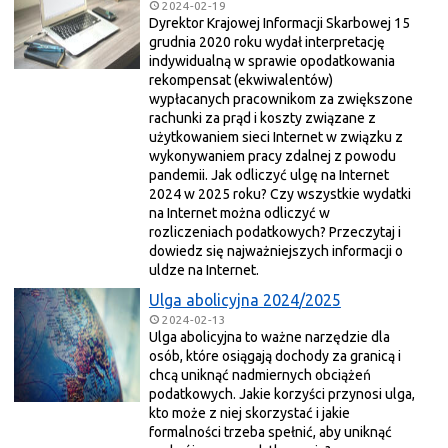
2024-02-19
Dyrektor Krajowej Informacji Skarbowej 15
grudnia 2020 roku wydał interpretację
indywidualną w sprawie opodatkowania
rekompensat (ekwiwalentów)
wypłacanych pracownikom za zwiększone
rachunki za prąd i koszty związane z
użytkowaniem sieci Internet w związku z
wykonywaniem pracy zdalnej z powodu
pandemii. Jak odliczyć ulgę na Internet
2024 w 2025 roku? Czy wszystkie wydatki
na Internet można odliczyć w
rozliczeniach podatkowych? Przeczytaj i
dowiedz się najważniejszych informacji o
uldze na Internet.
Ulga abolicyjna 2024/2025
2024-02-13
Ulga abolicyjna to ważne narzędzie dla
osób, które osiągają dochody za granicą i
chcą uniknąć nadmiernych obciążeń
podatkowych. Jakie korzyści przynosi ulga,
kto może z niej skorzystać i jakie
formalności trzeba spełnić, aby uniknąć