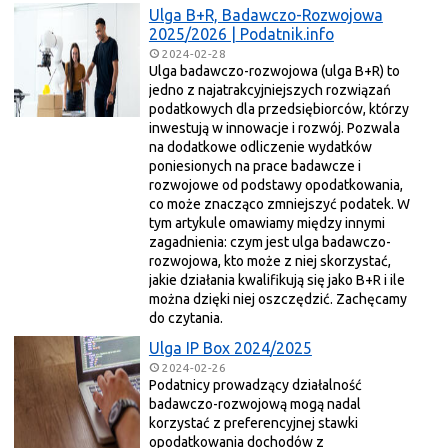
Ulga B+R, Badawczo-Rozwojowa
2025/2026 | Podatnik.info
2024-02-28
Ulga badawczo-rozwojowa (ulga B+R) to
jedno z najatrakcyjniejszych rozwiązań
podatkowych dla przedsiębiorców, którzy
inwestują w innowacje i rozwój. Pozwala
na dodatkowe odliczenie wydatków
poniesionych na prace badawcze i
rozwojowe od podstawy opodatkowania,
co może znacząco zmniejszyć podatek. W
tym artykule omawiamy między innymi
zagadnienia: czym jest ulga badawczo-
rozwojowa, kto może z niej skorzystać,
jakie działania kwalifikują się jako B+R i ile
można dzięki niej oszczędzić. Zachęcamy
do czytania.
Ulga IP Box 2024/2025
2024-02-26
Podatnicy prowadzący działalność
badawczo-rozwojową mogą nadal
korzystać z preferencyjnej stawki
opodatkowania dochodów z