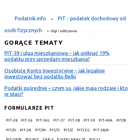
Podatnik.info
PIT - podatek dochodowy od
>
osób fizycznych
>
Ulgi i odliczenia
GORĄCE TEMATY
PIT-39 i ulga mieszkaniowa – jak uniknąć 19%
podatku przy sprzedaży mieszkania?
Osobiste Konto Inwestycyjne – jak legalnie
inwestować bez podatku Belki
Podatki pośrednie – czym są, jakie mają rodzaje i kto
je płaci?
FORMULARZE PIT
PIT-28
PIT-36
PIT-36L
PIT-37
PIT-38
PIT-39
PIT-40A
PIT/B
PIT/D
PIT-2K
PIT/M
PIT/O
PIT/Z
PIT/ZG
PIT-28/A
PIT-28/B
PIT-WZ
ZAP-3
E-DEKLARACJE
PIT-11