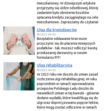
mieszkaniowy. W dzisiejszym artykule
przyjrzymy się uldze odsetkowej, której
zadaniem było obniżenie kosztów
spłacania kredytu zaciągniętego na cele
mieszkaniowe. Zapraszamy do czytania!
Ulga dla krwiodawców
2023-04-02
Bezpłatne oddawanie krwi może
przyczynić się do płacenia mniejszych
podatków - tak, możesz odliczyć kwotę
przekazanej darowizny w swoim
formularzu PIT!
Ulga rehabilitacyjna
2023-04-02
W 2023 roku nie doszło do zmian zasad
rozliczenia ulgi rehabilitacyjnej. W roku
poprzednim w ramach wprowadzania
przepisów Polskiego Ładu doszło do
niewielkich zmian w tej kwestii - głównie
dodano wydatki, które kwalifikują się do
ulgi oraz doprecyzowano pojęcie leków,
które mogą zostać odliczone w ramach