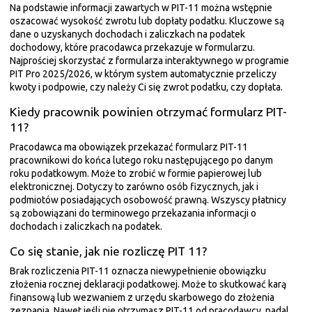
Na podstawie informacji zawartych w PIT-11 można wstępnie
oszacować wysokość zwrotu lub dopłaty podatku. Kluczowe są
dane o uzyskanych dochodach i zaliczkach na podatek
dochodowy, które pracodawca przekazuje w formularzu.
Najprościej skorzystać z formularza interaktywnego w programie
PIT Pro 2025/2026, w którym system automatycznie przeliczy
kwoty i podpowie, czy należy Ci się zwrot podatku, czy dopłata.
Kiedy pracownik powinien otrzymać formularz PIT-
11?
Pracodawca ma obowiązek przekazać formularz PIT-11
pracownikowi do końca lutego roku następującego po danym
roku podatkowym. Może to zrobić w formie papierowej lub
elektronicznej. Dotyczy to zarówno osób fizycznych, jak i
podmiotów posiadających osobowość prawną. Wszyscy płatnicy
są zobowiązani do terminowego przekazania informacji o
dochodach i zaliczkach na podatek.
Co się stanie, jak nie rozliczę PIT 11?
Brak rozliczenia PIT-11 oznacza niewypełnienie obowiązku
złożenia rocznej deklaracji podatkowej. Może to skutkować karą
finansową lub wezwaniem z urzędu skarbowego do złożenia
zeznania. Nawet jeśli nie otrzymasz PIT-11 od pracodawcy, nadal