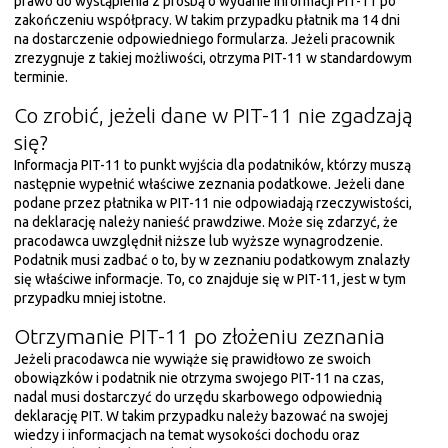
prawo do wystąpienia z prośbą o wydanie informacji PIT-11 po
zakończeniu współpracy. W takim przypadku płatnik ma 14 dni
na dostarczenie odpowiedniego formularza. Jeżeli pracownik
zrezygnuje z takiej możliwości, otrzyma PIT-11 w standardowym
terminie.
Co zrobić, jeżeli dane w PIT-11 nie zgadzają
się?
Informacja PIT-11 to punkt wyjścia dla podatników, którzy muszą
następnie wypełnić właściwe zeznania podatkowe. Jeżeli dane
podane przez płatnika w PIT-11 nie odpowiadają rzeczywistości,
na deklarację należy nanieść prawdziwe. Może się zdarzyć, że
pracodawca uwzględnił niższe lub wyższe wynagrodzenie.
Podatnik musi zadbać o to, by w zeznaniu podatkowym znalazły
się właściwe informacje. To, co znajduje się w PIT-11, jest w tym
przypadku mniej istotne.
Otrzymanie PIT-11 po złożeniu zeznania
Jeżeli pracodawca nie wywiąże się prawidłowo ze swoich
obowiązków i podatnik nie otrzyma swojego PIT-11 na czas,
nadal musi dostarczyć do urzędu skarbowego odpowiednią
deklarację PIT. W takim przypadku należy bazować na swojej
wiedzy i informacjach na temat wysokości dochodu oraz