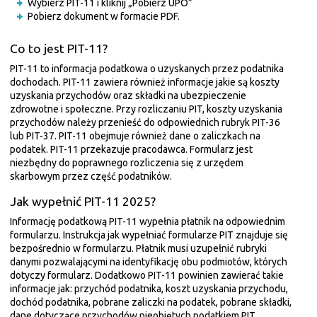
Wybierz PIT-11 i kliknij „Pobierz UPO”
Pobierz dokument w formacie PDF.
Co to jest PIT-11?
PIT-11 to informacja podatkowa o uzyskanych przez podatnika
dochodach. PIT-11 zawiera również informacje jakie są koszty
uzyskania przychodów oraz składki na ubezpieczenie
zdrowotne i społeczne. Przy rozliczaniu PIT, koszty uzyskania
przychodów należy przenieść do odpowiednich rubryk PIT-36
lub PIT-37. PIT-11 obejmuje również dane o zaliczkach na
podatek. PIT-11 przekazuje pracodawca. Formularz jest
niezbędny do poprawnego rozliczenia się z urzędem
skarbowym przez część podatników.
Jak wypełnić PIT-11 2025?
Informację podatkową PIT-11 wypełnia płatnik na odpowiednim
formularzu. Instrukcja jak wypełniać formularze PIT znajduje się
bezpośrednio w formularzu. Płatnik musi uzupełnić rubryki
danymi pozwalającymi na identyfikację obu podmiotów, których
dotyczy formularz. Dodatkowo PIT-11 powinien zawierać takie
informacje jak: przychód podatnika, koszt uzyskania przychodu,
dochód podatnika, pobrane zaliczki na podatek, pobrane składki,
dane dotyczące przychodów nieobjętych podatkiem PIT.