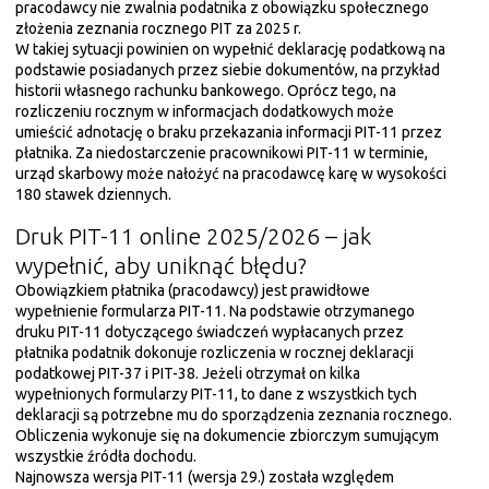
pracodawcy nie zwalnia podatnika z obowiązku społecznego
złożenia zeznania rocznego PIT za 2025 r.
W takiej sytuacji powinien on wypełnić deklarację podatkową na
podstawie posiadanych przez siebie dokumentów, na przykład
historii własnego rachunku bankowego. Oprócz tego, na
rozliczeniu rocznym w informacjach dodatkowych może
umieścić adnotację o braku przekazania informacji PIT-11 przez
płatnika. Za niedostarczenie pracownikowi PIT-11 w terminie,
urząd skarbowy może nałożyć na pracodawcę karę w wysokości
180 stawek dziennych.
Druk PIT-11 online 2025/2026 – jak
wypełnić, aby uniknąć błędu?
Obowiązkiem płatnika (pracodawcy) jest prawidłowe
wypełnienie formularza PIT-11. Na podstawie otrzymanego
druku PIT-11 dotyczącego świadczeń wypłacanych przez
płatnika podatnik dokonuje rozliczenia w rocznej deklaracji
podatkowej PIT-37 i PIT-38. Jeżeli otrzymał on kilka
wypełnionych formularzy PIT-11, to dane z wszystkich tych
deklaracji są potrzebne mu do sporządzenia zeznania rocznego.
Obliczenia wykonuje się na dokumencie zbiorczym sumującym
wszystkie źródła dochodu.
Najnowsza wersja PIT-11 (wersja 29.) została względem