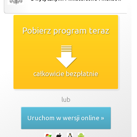
Pobierz program teraz
całkowicie bezpłatnie
lub
Uruchom w wersji online »