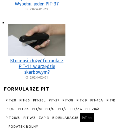
Wypełnij jeden PIT-37
2024-01-29
Kto musi złożyć formularz
PIT-11 w urzędzie
skarbowym?
2024-02-01
FORMULARZE PIT
PIT-28
PIT-36
PIT-36L
PIT-37
PIT-38
PIT-39
PIT-40A
PIT/B
PIT/D
PIT-2K
PIT/M
PIT/O
PIT/Z
PIT/ZG
PIT-28/A
PIT-28/B
PIT-WZ
ZAP-3
E-DEKLARACJE
PIT-11
PODATEK ROLNY