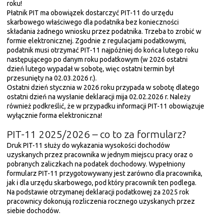
roku!
Płatnik PIT ma obowiązek dostarczyć PIT-11 do urzędu
skarbowego właściwego dla podatnika bez konieczności
składania żadnego wniosku przez podatnika. Trzeba to zrobić w
formie elektronicznej. Zgodnie z regulacjami podatkowymi,
podatnik musi otrzymać PIT-11 najpóźniej do końca lutego roku
następującego po danym roku podatkowym (w 2026 ostatni
dzień lutego wypadał w sobotę, więc ostatni termin był
przesunięty na 02.03.2026 r.).
Ostatni dzień stycznia w 2026 roku przypada w sobotę dlatego
ostatni dzień na wysłanie deklaracji mija 02.02.2026 r. Należy
również podkreślić, że w przypadku informacji PIT-11 obowiązuje
wyłącznie forma elektroniczna!
PIT-11 2025/2026 – co to za formularz?
Druk PIT-11 służy do wykazania wysokości dochodów
uzyskanych przez pracownika w jednym miejscu pracy oraz o
pobranych zaliczkach na podatek dochodowy. Wypełniony
formularz PIT-11 przygotowywany jest zarówno dla pracownika,
jak i dla urzędu skarbowego, pod który pracownik ten podlega.
Na podstawie otrzymanej deklaracji podatkowej za 2025 rok
pracownicy dokonują rozliczenia rocznego uzyskanych przez
siebie dochodów.