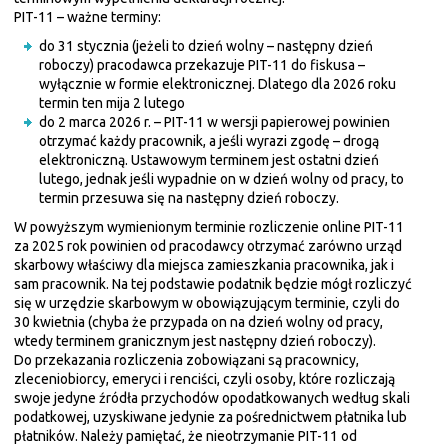
PIT-11 – ważne terminy:
do 31 stycznia (jeżeli to dzień wolny – następny dzień
roboczy) pracodawca przekazuje PIT-11 do fiskusa –
wyłącznie w formie elektronicznej. Dlatego dla 2026 roku
termin ten mija 2 lutego
do 2 marca 2026 r. – PIT-11 w wersji papierowej powinien
otrzymać każdy pracownik, a jeśli wyrazi zgodę – drogą
elektroniczną. Ustawowym terminem jest ostatni dzień
lutego, jednak jeśli wypadnie on w dzień wolny od pracy, to
termin przesuwa się na następny dzień roboczy.
W powyższym wymienionym terminie rozliczenie online PIT-11
za 2025 rok powinien od pracodawcy otrzymać zarówno urząd
skarbowy właściwy dla miejsca zamieszkania pracownika, jak i
sam pracownik. Na tej podstawie podatnik będzie mógł rozliczyć
się w urzędzie skarbowym w obowiązującym terminie, czyli do
30 kwietnia (chyba że przypada on na dzień wolny od pracy,
wtedy terminem granicznym jest następny dzień roboczy).
Do przekazania rozliczenia zobowiązani są pracownicy,
zleceniobiorcy, emeryci i renciści, czyli osoby, które rozliczają
swoje jedyne źródła przychodów opodatkowanych według skali
podatkowej, uzyskiwane jedynie za pośrednictwem płatnika lub
płatników. Należy pamiętać, że nieotrzymanie PIT-11 od