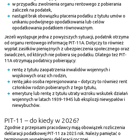
w przypadku zwolnienia organu rentowego z pobierania
zaliczek na podatek,
nastąpił brak obowiązku płacenia podatku z tytułu umów o
unikaniu podwójnego opodatkowania lub celów
opodatkowania podatkiem równoważnym.
Jeżeli występuje jedna z powyższych sytuacji, podatnik otrzyma
od organu rentowego informację PIT-11A. Dotyczy to również
wypłat zasiłków pieniężnych z ubezpieczenia społecznego oraz
świadczeń, od których nie pobiera się podatku. Dlatego też PIT-
11A otrzymają podatnicy pobierający:
rentę z tytułu zaopatrzenia inwalidów wojennych i
wojskowych oraz ich rodzin,
rentę jako osoba represjonowana – dotyczy to również rent
członków rodzin pobieranych z tego tytułu,
emeryturę lub rentę z tytułu utraty wzroku wskutek działań
wojennych w latach 1939-1945 lub eksplozji niewypałów i
niewybuchów.
PIT-11 – do kiedy w 2026?
Zgodnie z przepisami pracodawcy mają obowiązek rozliczenia
deklaracji podatkowej PIT-11 za 2025 rok. Należy pamiętać o
terminowym wypełnieniu deklaracji rocznej.