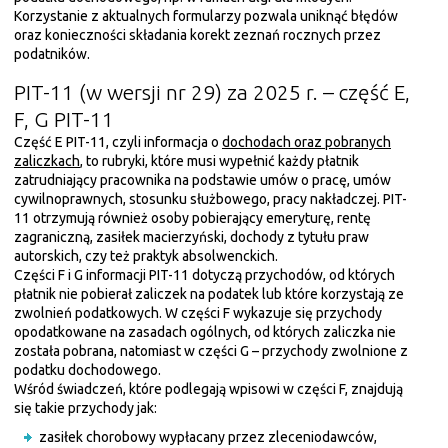
Korzystanie z aktualnych formularzy pozwala uniknąć błędów
oraz konieczności składania korekt zeznań rocznych przez
podatników.
PIT-11 (w wersji nr 29) za 2025 r. – część E,
F, G PIT-11
Część E PIT-11, czyli informacja o
dochodach oraz pobranych
zaliczkach
, to rubryki, które musi wypełnić każdy płatnik
zatrudniający pracownika na podstawie umów o pracę, umów
cywilnoprawnych, stosunku służbowego, pracy nakładczej. PIT-
11 otrzymują również osoby pobierający emeryturę, rentę
zagraniczną, zasiłek macierzyński, dochody z tytułu praw
autorskich, czy też praktyk absolwenckich.
Części F i G informacji PIT-11 dotyczą przychodów, od których
płatnik nie pobierał zaliczek na podatek lub które korzystają ze
zwolnień podatkowych. W części F wykazuje się przychody
opodatkowane na zasadach ogólnych, od których zaliczka nie
została pobrana, natomiast w części G – przychody zwolnione z
podatku dochodowego.
Wśród świadczeń, które podlegają wpisowi w części F, znajdują
się takie przychody jak:
zasiłek chorobowy wypłacany przez zleceniodawców,