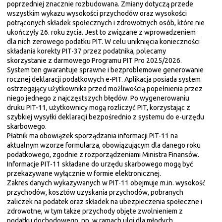
poprzedniej znacznie rozbudowana. Zmiany dotyczą przede
wszystkim wykazu wysokości przychodów oraz wysokości
potrąconych składek społecznych i zdrowotnych osób, które nie
ukończyły 26. roku życia. Jest to związane z wprowadzeniem
dla nich zerowego podatku PIT. W celu uniknięcia konieczności
składania korekty PIT-37 przez podatnika, polecamy
skorzystanie z darmowego Programu PIT Pro 2025/2026.
System ten gwarantuje sprawne i bezproblemowe generowanie
rocznej deklaracji podatkowych e-PIT. Aplikacja posiada system
ostrzegający użytkownika przed możliwością popełnienia przez
niego jednego z najczęstszych błędów. Po wygenerowaniu
druku PIT-11, użytkownicy mogą rozliczyć PIT, korzystając z
szybkiej wysyłki deklaracji bezpośrednio z systemu do e-urzędu
skarbowego.
Płatnik ma obowiązek sporządzania informacji PIT-11 na
aktualnym wzorze formularza, obowiązującym dla danego roku
podatkowego, zgodnie z rozporządzeniami Ministra Finansów.
Informacje PIT-11 składane do urzędu skarbowego mogą być
przekazywane wyłącznie w formie elektronicznej.
Zakres danych wykazywanych w PIT-11 obejmuje m.in. wysokość
przychodów, kosztów uzyskania przychodów, pobranych
zaliczek na podatek oraz składek na ubezpieczenia społeczne i
zdrowotne, w tym także przychody objęte zwolnieniem z
podatku dochodowego, np. w ramach ulgi dla młodych.