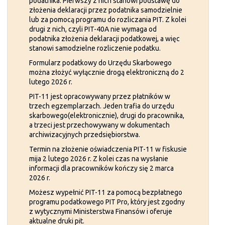
podatnika. Pierwszy z nich stanowi podstawę do
złożenia deklaracji przez podatnika samodzielnie
lub za pomocą programu do rozliczania PIT. Z kolei
drugi z nich, czyli PIT-40A nie wymaga od
podatnika złożenia deklaracji podatkowej, a więc
stanowi samodzielne rozliczenie podatku.
Formularz podatkowy do Urzędu Skarbowego
można złożyć wyłącznie drogą elektroniczną do 2
lutego 2026 r.
PIT-11 jest opracowywany przez płatników w
trzech egzemplarzach. Jeden trafia do urzędu
skarbowego(elektronicznie), drugi do pracownika,
a trzeci jest przechowywany w dokumentach
archiwizacyjnych przedsiębiorstwa.
Termin na złożenie oświadczenia PIT-11 w fiskusie
mija 2 lutego 2026 r. Z kolei czas na wysłanie
informacji dla pracowników kończy się 2 marca
2026 r.
Możesz wypełnić PIT-11 za pomocą bezpłatnego
programu podatkowego PIT Pro, który jest zgodny
z wytycznymi Ministerstwa Finansów i oferuje
aktualne druki pit.