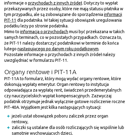
informacje o
przychodach z innych źródeł
. Dotyczy to wypłat
przekazywanych przez osoby, które nie mają statusu płatnika w
tym przypadku, ale są zobowiązane do sporządzenia
informacji
PIT-11
dla podatnika. W takiej sytuacji obowiązek uregulowania
podatku leży po stronie podatnika.
Mimo to
informacja o przychodach
musi być przekazana w takich
samych terminach, co w pozostałych przypadkach. Oznacza to,
że PIT-11 należy dostarczyć podatnikowi w terminie do końca
lutego
następującego po danym roku podatkowym
.
Pozostałe informacje o przychodach z innych źródeł należy
uwzględniać w formularzu PIT-11.
Organy rentowe i PIT-11A
PIT-11A to formularz, który mogą wydać organy rentowe, które
dokonują wypłaty emerytur. Organ rentowy to instytucja
odpowiadająca za wypłatę rent, świadczeń przedemerytalnych
czy nauczycielskich wypłat kompensacyjnych. Zazwyczaj
podatnik otrzymuje jednak wyłącznie gotowe rozliczenie roczne
PIT-40A. Wyjątkiem jest kilka następujących sytuacji:
jeżeli ustał obowiązek poboru zaliczek przez organ
rentowy,
zaliczki są ustalane dla osób rozliczających się wspólnie lub
samotnie wychowujących dzieci,