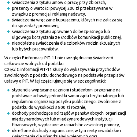
świadczenia z tytułu umów o pracę przy zbiorach,
prezenty o wartości powyżej 200 zł przekazywane w
związku z promocją i reklamą nadawcy,
świadczenia wręczane kupującemu, których nie zalicza się
do sprzedaży premiowej,
świadczenia z tytułu uprawnień do bezpłatnego lub
ulgowego korzystania ze środków komunikacji publicznej,
nieodpłatne świadczenia dla członków rodzin aktualnych
lub byłych pracowników.
W części F informacji PIT-11 nie uwzględniamy świadczeń
całkowicie wolnych od podatku.
Część G informacji PIT-11 służy do wykazywania przychodów
zwolnionych z podatku dochodowego na podstawie przepisów
ustawy o PIT. W tej części ujmuje się w szczególności:
stypendia wypłacane uczniom i studentom, przyznane na
podstawie uchwały jednostki samorządu terytorialnego lub
regulaminu organizacji pożytku publicznego, zwolnione z
podatku do wysokości 3 800 zł rocznie,
dochody pochodzące od rządów państw obcych, organizacji
międzynarodowych lub międzynarodowych instytucji
finansowych, wypłacane w ramach bezzwrotnej pomocy,
określone dochody zagraniczne, w tym renty inwalidzkie i
świadczenia dla ofiar działań wojennych oraz