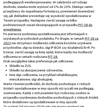
podlegających ewidencjonowaniu. W zależności od rodzaju
dochodu, stawka może wynosić od 2% do 20%. Dlatego zanim
przejdziesz do wypełniania formularza, powinieneś dowiedzieć
się, jak dokładnie prezentuje się wysokość opodatkowania w
Twoim przypadku. Następnie zwróć uwagę na kilka
podstawowych zasad obowiązujących w przypadku
PIT-28 do
wypełnienia.
Po pierwsze podstawą opodatkowania jest informacjach o
uzyskanych przychodach podatnika. Po drugie, w ramach
PIT-28 za
2025
nie otrzymasz możliwości odliczenia kosztów uzyskania
przychodów, ulgi na dziecko, ulgi IP BOX czy działalność B+R. Po
trzecie, zwróć uwagę na listę opłat, które każdy ma możliwość
odliczenia w ramach rozliczana
PIT-28.
Druk uwzględnia takie preferencje jak odliczenie:
Składki na ZUS,
Składki na ubezpieczenie zdrowotne,
Inne ulgi i odliczenia, na przykład rehabilitacyjne,
mieszkaniowe, ulgi abolicyjnej.
Warto również podkreślić, że dochody pochodzące z różnych
źródeł i opodatkowane w inny sposób niż ryczałt nie podlegają
zsumowaniu. Każdy z nich powinien być rozliczony osobno w
przypadku uzyskiwania dochodów pochodzących z różnych źródeł,
które dodatkowo są opodatkowane w inny sposób.
To ważne! Od stycznia 2019 roku nie musisz martwić się