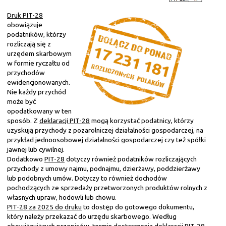
Druk PIT-28
obowiązuje
podatników, którzy
rozliczają się z
urzędem skarbowym
w formie ryczałtu od
przychodów
ewidencjonowanych.
Nie każdy przychód
może być
opodatkowany w ten
sposób. Z
deklaracji PIT-28
mogą korzystać podatnicy, którzy
uzyskują przychody z pozarolniczej działalności gospodarczej, na
przykład jednoosobowej działalności gospodarczej czy też spółki
jawnej lub cywilnej.
Dodatkowo
PIT-28
dotyczy również podatników rozliczających
przychody z umowy najmu, podnajmu, dzierżawy, poddzierżawy
lub podobnych umów. Dotyczy to również dochodów
pochodzących ze sprzedaży przetworzonych produktów rolnych z
własnych upraw, hodowli lub chowu.
PIT-28 za 2025 do druku
to dostęp do gotowego dokumentu,
który należy przekazać do urzędu skarbowego. Według
obowiązujących przepisów, termin dostarczenia
deklaracji PIT-28
,