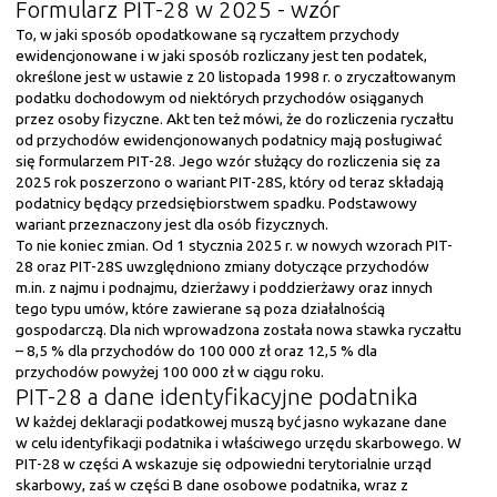
Formularz PIT-28 w 2025 - wzór
To, w jaki sposób opodatkowane są ryczałtem przychody
ewidencjonowane i w jaki sposób rozliczany jest ten podatek,
określone jest w ustawie z 20 listopada 1998 r. o zryczałtowanym
podatku dochodowym od niektórych przychodów osiąganych
przez osoby fizyczne. Akt ten też mówi, że do rozliczenia ryczałtu
od przychodów ewidencjonowanych podatnicy mają posługiwać
się formularzem PIT-28. Jego wzór służący do rozliczenia się za
2025 rok poszerzono o wariant PIT-28S, który od teraz składają
podatnicy będący przedsiębiorstwem spadku. Podstawowy
wariant przeznaczony jest dla osób fizycznych.
To nie koniec zmian. Od 1 stycznia 2025 r. w nowych wzorach PIT-
28 oraz PIT-28S uwzględniono zmiany dotyczące przychodów
m.in. z najmu i podnajmu, dzierżawy i poddzierżawy oraz innych
tego typu umów, które zawierane są poza działalnością
gospodarczą. Dla nich wprowadzona została nowa stawka ryczałtu
– 8,5 % dla przychodów do 100 000 zł oraz 12,5 % dla
przychodów powyżej 100 000 zł w ciągu roku.
PIT-28 a dane identyfikacyjne podatnika
W każdej deklaracji podatkowej muszą być jasno wykazane dane
w celu identyfikacji podatnika i właściwego urzędu skarbowego. W
PIT-28 w części A wskazuje się odpowiedni terytorialnie urząd
skarbowy, zaś w części B dane osobowe podatnika, wraz z