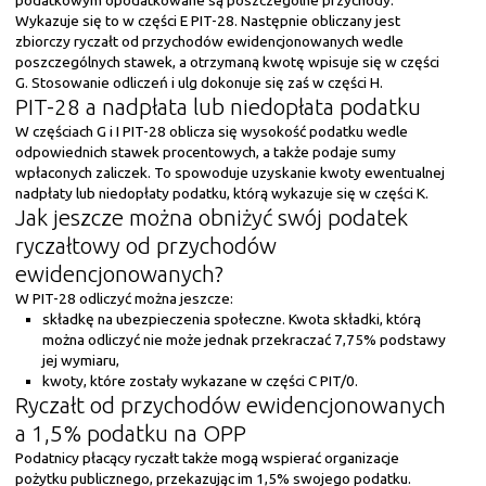
podatkowym opodatkowane są poszczególne przychody.
Wykazuje się to w części E PIT-28. Następnie obliczany jest
zbiorczy ryczałt od przychodów ewidencjonowanych wedle
poszczególnych stawek, a otrzymaną kwotę wpisuje się w części
G. Stosowanie odliczeń i ulg dokonuje się zaś w części H.
PIT-28 a nadpłata lub niedopłata podatku
W częściach G i I PIT-28 oblicza się wysokość podatku wedle
odpowiednich stawek procentowych, a także podaje sumy
wpłaconych zaliczek. To spowoduje uzyskanie kwoty ewentualnej
nadpłaty lub niedopłaty podatku, którą wykazuje się w części K.
Jak jeszcze można obniżyć swój podatek
ryczałtowy od przychodów
ewidencjonowanych?
W PIT-28 odliczyć można jeszcze:
składkę na ubezpieczenia społeczne. Kwota składki, którą
można odliczyć nie może jednak przekraczać 7,75% podstawy
jej wymiaru,
kwoty, które zostały wykazane w części C PIT/0.
Ryczałt od przychodów ewidencjonowanych
a 1,5% podatku na OPP
Podatnicy płacący ryczałt także mogą wspierać organizacje
pożytku publicznego, przekazując im 1,5% swojego podatku.