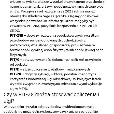
własne nazwisko, a także wysokości uzyskanego przychodu z
najmu, podnajmu, dzierżawy, poddzierżawy i innych tego typu
umów. Począwszy od rozliczenia za 2025 rok nie ma już
obowiązku składania tego załącznika. Organy podatkowe
wszystkie potrzebne im informacje, które mogłyby być
zawarte w PIT-28A, pozyskują bezpośrednio z PIT-28 lub
CEiDG.
PIT-28B
– dotyczy rozliczenia opodatkowanych ryczałtem
przychodów ewidencjonowanych pochodzących z
pozarolniczej działalności gospodarczej prowadzonej w
formie spółki cywilnej osób fizycznych lub spółki jawnej osób
fizycznych.
PIT/0
– dotyczy wysokości dokonanych odliczeń przychodu i
od podatku.
PIT/D
– służy odliczeniu wydatków mieszkaniowych.
PIT-2K
– dotyczy sytuacji, w której podatnik rozpoczyna
korzystać z budowlanej ulgi odsetkowej. W kolejnych latach
wydatki związane z inwestycjami mieszkaniowymi wykazuje
się w PIT/D.
Czy w PIT-28 można stosować odliczenia i
ulgi?
W przypadku ryczałtu od przychodów ewidencjonowanych,
podatnik nie może odliczyć kosztów uzyskania przychodu. Nie