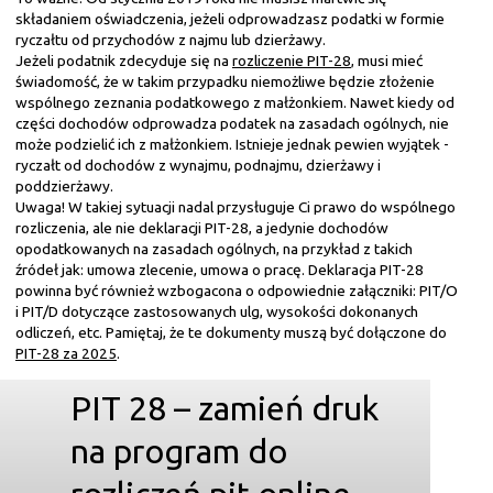
składaniem oświadczenia, jeżeli odprowadzasz podatki w formie
ryczałtu od przychodów z najmu lub dzierżawy.
Jeżeli podatnik zdecyduje się na
rozliczenie PIT-28
, musi mieć
świadomość, że w takim przypadku niemożliwe będzie złożenie
wspólnego zeznania podatkowego z małżonkiem. Nawet kiedy od
części dochodów odprowadza podatek na zasadach ogólnych, nie
może podzielić ich z małżonkiem. Istnieje jednak pewien wyjątek -
ryczałt od dochodów z wynajmu, podnajmu, dzierżawy i
poddzierżawy.
Uwaga! W takiej sytuacji nadal przysługuje Ci prawo do wspólnego
rozliczenia, ale nie deklaracji PIT-28, a jedynie dochodów
opodatkowanych na zasadach ogólnych, na przykład z takich
źródeł jak: umowa zlecenie, umowa o pracę. Deklaracja PIT-28
powinna być również wzbogacona o odpowiednie załączniki: PIT/O
i PIT/D dotyczące zastosowanych ulg, wysokości dokonanych
odliczeń, etc. Pamiętaj, że te dokumenty muszą być dołączone do
PIT-28 za 2025
.
PIT 28 – zamień druk
na program do