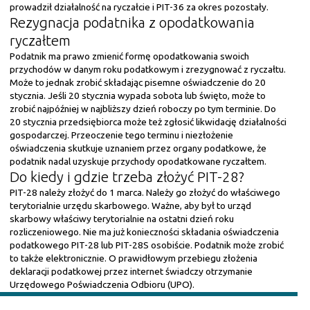
prowadził działalność na ryczałcie i PIT-36 za okres pozostały.
Rezygnacja podatnika z opodatkowania
ryczałtem
Podatnik ma prawo zmienić formę opodatkowania swoich
przychodów w danym roku podatkowym i zrezygnować z ryczałtu.
Może to jednak zrobić składając pisemne oświadczenie do 20
stycznia. Jeśli 20 stycznia wypada sobota lub święto, może to
zrobić najpóźniej w najbliższy dzień roboczy po tym terminie. Do
20 stycznia przedsiębiorca może też zgłosić likwidację działalności
gospodarczej. Przeoczenie tego terminu i niezłożenie
oświadczenia skutkuje uznaniem przez organy podatkowe, że
podatnik nadal uzyskuje przychody opodatkowane ryczałtem.
Do kiedy i gdzie trzeba złożyć PIT-28?
PIT-28 należy złożyć do 1 marca. Należy go złożyć do właściwego
terytorialnie urzędu skarbowego. Ważne, aby był to urząd
skarbowy właściwy terytorialnie na ostatni dzień roku
rozliczeniowego. Nie ma już konieczności składania oświadczenia
podatkowego PIT-28 lub PIT-28S osobiście. Podatnik może zrobić
to także elektronicznie. O prawidłowym przebiegu złożenia
deklaracji podatkowej przez internet świadczy otrzymanie
Urzędowego Poświadczenia Odbioru (UPO).