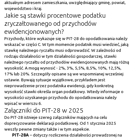
aktualnym adresem zamieszkania, uwzględniający gminę, powiat,
województwo i kraj.
Jakie są stawki procentowe podatku
zryczałtowanego od przychodów
ewidencjonowanych?
Przychody, które wykazuje się w PIT-28 do opodatkowania należy
wskazać w części C. W tym momencie podatnik musi wiedzieć, jaką
stawkę należnego ryczałtu musi odprowadzić. W zależności od
rodzaju działalności w tym działalności gospodarczej, stawki
należnego ryczałtu od przychodów ewidencjonowanych mają różną
wysokość. A mogą wynosić - 2%, 3%, 5,5%, 8,5%, 10%, 12,5%,
17% lub 20%. Szczegóły opisane są we wspomnianej wcześniej
ustawie. Bywają sytuacje wyjątkowe, przykładem jest
nieprowadzenie przez podatnika ewidencji, gdy konkretną
wysokość stawki określa organ podatkowy. Wtedy informacje o
wysokości uzyskanego przychodu do opodatkowania należy
wpisać w wierszu 6.
Załączniki do PIT-28 w 2025
Do PIT-28 istnieje szereg załączników mających na celu
doprecyzowanie deklaracji podatkowej. Od 1 stycznia 2025
weszły pewne zmiany także i w tym aspekcie.
PIT-28A
– dotyczy rozliczenia działalności prowadzonej na