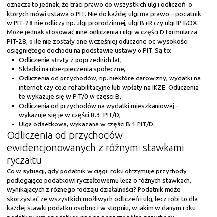
oznacza to jednak, że traci prawo do wszystkich ulg i odliczeń, o
których mówi ustawa o PIT. Nie do każdej ulgi ma prawo – podatnik
w PIT-28 nie odliczy np. ulgi prorodzinnej, ulgi B+R czy ulgi IP BOX.
Może jednak stosować inne odliczenia i ulgi w części D formularza
PIT-28, o ile nie zostały one wcześniej odliczone od wysokości
osiągniętego dochodu na podstawie ustawy o PIT. Są to:
Odliczenie straty z poprzednich lat,
Składki na ubezpieczenia społeczne,
Odliczenia od przychodów, np. niektóre darowizny, wydatki na
internet czy cele rehabilitacyjne lub wpłaty na IKZE. Odliczenia
te wykazuje się w PIT/0 w części B,
Odliczenia od przychodów na wydatki mieszkaniowej –
wykazuje się je w części B.3. PIT/D,
Ulga odsetkowa, wykazana w części B.1 PIT/D.
Odliczenia od przychodów
ewidencjonowanych z różnymi stawkami
ryczałtu
Co w sytuacji, gdy podatnik w ciągu roku otrzymuje przychody
podlegające podatkowi ryczałtowemu lecz o różnych stawkach,
wynikających z różnego rodzaju działalności? Podatnik może
skorzystać ze wszystkich możliwych odliczeń i ulg, lecz robi to dla
każdej stawki podatku osobno i w stopniu, w jakim w danym roku