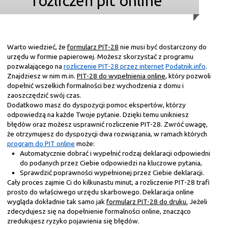
rozliczeń pit online
Warto wiedzieć, że
formularz PIT-28
nie musi być dostarczony do
urzędu w formie papierowej. Możesz skorzystać z programu
pozwalającego na
rozliczenie PIT-28 przez internet
Podatnik.info
.
Znajdziesz w nim m.in.
PIT-28 do wypełnienia online
, który pozwoli
dopełnić wszelkich formalności bez wychodzenia z domu i
zaoszczędzić swój czas.
Dodatkowo masz do dyspozycji pomoc ekspertów, którzy
odpowiedzą na każde Twoje pytanie. Dzięki temu unikniesz
błędów oraz możesz usprawnić rozliczenie PIT-28. Zwróć uwagę,
że otrzymujesz do dyspozycji dwa rozwiązania, w ramach których
program do PIT online
może:
Automatycznie dobrać i wypełnić rodzaj deklaracji odpowiedni
do podanych przez Ciebie odpowiedzi na kluczowe pytania,
Sprawdzić poprawności wypełnionej przez Ciebie deklaracji.
Cały proces zajmie Ci do kilkunastu minut, a rozliczenie PIT-28 trafi
prosto do właściwego urzędu skarbowego. Deklaracja online
wygląda dokładnie tak samo jak
formularz PIT-28 do druku.
Jeżeli
zdecydujesz się na dopełnienie formalności online, znacząco
zredukujesz ryzyko pojawienia się błędów.