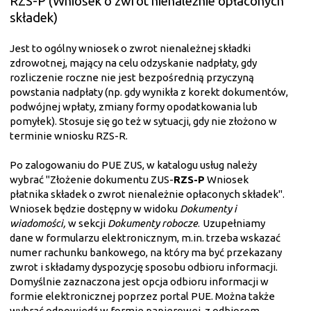
RZS-P (Wniosek o zwrot nienależnie opłaconych
składek)
Jest to ogólny wniosek o zwrot nienależnej składki
zdrowotnej, mający na celu odzyskanie nadpłaty, gdy
rozliczenie roczne nie jest bezpośrednią przyczyną
powstania nadpłaty (np. gdy wynikła z korekt dokumentów,
podwójnej wpłaty, zmiany formy opodatkowania lub
pomyłek). Stosuje się go też w sytuacji, gdy nie złożono w
terminie wniosku RZS-R.
Po zalogowaniu do PUE ZUS, w katalogu usług należy
wybrać "Złożenie dokumentu ZUS-
RZS-P
Wniosek
płatnika składek o zwrot nienależnie opłaconych składek".
Wniosek będzie dostępny w widoku
Dokumenty i
wiadomości,
w sekcji
Dokumenty robocze
.
Uzupełniamy
dane w formularzu elektronicznym, m.in. trzeba wskazać
numer rachunku bankowego, na który ma być przekazany
zwrot i składamy dyspozycję sposobu odbioru informacji.
Domyślnie zaznaczona jest opcja odbioru informacji w
formie elektronicznej poprzez portal PUE. Można także
wybrać odpowiedź w formie papierowej, z odbiorem