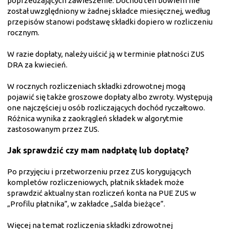
poprzedzających zawieszenie. Dochód ten bowiem nie
został uwzględniony w żadnej składce miesięcznej, według
przepisów stanowi podstawę składki dopiero w rozliczeniu
rocznym.
W razie dopłaty, należy uiścić ją w terminie płatności ZUS
DRA za kwiecień.
W rocznych rozliczeniach składki zdrowotnej mogą
pojawić się także groszowe dopłaty albo zwroty. Występują
one najczęściej u osób rozliczających dochód ryczałtowo.
Różnica wynika z zaokrągleń składek w algorytmie
zastosowanym przez ZUS.
Jak sprawdzić czy mam nadpłatę lub dopłatę?
Po przyjęciu i przetworzeniu przez ZUS korygujących
kompletów rozliczeniowych, płatnik składek może
sprawdzić aktualny stan rozliczeń konta na PUE ZUS w
„Profilu płatnika”, w zakładce „Salda bieżące”.
Więcej na temat rozliczenia składki zdrowotnej