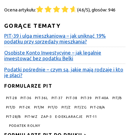
Ocena artykułu:
(4.6/5), głosów: 946
GORĄCE TEMATY
PIT-39 i ulga mieszkaniowa – jak uniknąć 19%
podatku przy sprzedaży mieszkania?
Osobiste Konto Inwestycyjne – jak legalnie
inwestować bez podatku Belki
Podatki pośrednie – czym są, jakie mają rodzaje i kto
je płaci?
FORMULARZE PIT
PIT-28
PIT-36
PIT-36L
PIT-37
PIT-38
PIT-39
PIT-40A
PIT/B
PIT/D
PIT-2K
PIT/M
PIT/O
PIT/Z
PIT/ZG
PIT-28/A
PIT-28/B
PIT-WZ
ZAP-3
E-DEKLARACJE
PIT-11
PODATEK ROLNY
FORMULARZE PIT DO DRUKU