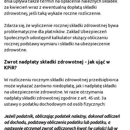
dnia upływa także termin na opłacenie należnych składek
za kwiecień wraz z ewentualną dopłatą składki
zdrowotnej, jeśli taką wykaże roczne rozliczenie.
Zdarza się, że wyliczenie rocznej składki zdrowotnej bywa
problematyczne dla płatników. Zakład Ubezpieczeń
Społecznych udostępnił kalkulator służący obliczaniu
rocznej podstawy wymiaru i składki na ubezpieczenie
zdrowotne.
Zwrot nadpłaty składki zdrowotnej - jak ująć w
KPiR?
W rozliczeniu rocznym składki zdrowotnej przedsiębiorca
może wykazać zarówno niedopłatę, jak i nadpłatę składki
na ubezpieczenie zdrowotne. W razie otrzymania
nadpłaty składki zdrowotnej zgodnie z art. 45 ust. 3a
ustawy o podatku dochodowym od osób fizycznych:
Jeżeli podatnik, obliczając podatek należny, dokonał odliczeń
od dochodu, podstawy obliczenia podatku lub podatku, a
następnie otrzymał zwrot odliczonych kwot (w całości lub w