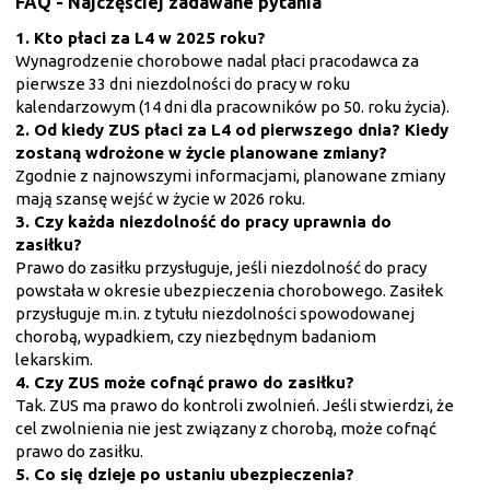
FAQ - Najczęściej zadawane pytania
1. Kto płaci za L4 w 2025 roku?
Wynagrodzenie chorobowe nadal płaci pracodawca za
pierwsze 33 dni niezdolności do pracy w roku
kalendarzowym (14 dni dla pracowników po 50. roku życia).
2. Od kiedy ZUS płaci za L4 od pierwszego dnia? Kiedy
zostaną wdrożone w życie planowane zmiany?
Zgodnie z najnowszymi informacjami, planowane zmiany
mają szansę wejść w życie w 2026 roku.
3. Czy każda niezdolność do pracy uprawnia do
zasiłku?
Prawo do zasiłku przysługuje, jeśli niezdolność do pracy
powstała w okresie ubezpieczenia chorobowego. Zasiłek
przysługuje m.in. z tytułu niezdolności spowodowanej
chorobą, wypadkiem, czy niezbędnym badaniom
lekarskim.
4. Czy ZUS może cofnąć prawo do zasiłku?
Tak. ZUS ma prawo do kontroli zwolnień. Jeśli stwierdzi, że
cel zwolnienia nie jest związany z chorobą, może cofnąć
prawo do zasiłku.
5. Co się dzieje po ustaniu ubezpieczenia?