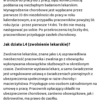
w drodze do pracy lub z pracy, bądź koniecznością
poddania się niezbędnym badaniom lekarskim.
Wynagrodzenie chorobowe jest wypłacane przez
pierwsze 33 dni niezdolności do pracy w roku
kalendarzowym, a w przypadku pracowników powyżej 50.
roku życia - przez pierwsze 14 dni. Te dni nie muszą
następować po sobie. Po przekroczeniu tej liczby dni,
pracownikowi przysługuje zasiłek chorobowy.
Jak działa L4 (zwolnienie lekarskie)?
Zwolnienie lekarskie, znane jako L4, usprawiedliwia
nieobecność pracownika i zwalnia go z obowiązku
wykonywania obowiązków służbowych w określonym
czasie. Zwolnienie wystawia lekarz, a samo świadczenie
jest uregulowane ustawą o świadczeniach pieniężnych z
ubezpieczenia społecznego w razie choroby i
macierzyństwa. Przysługuje ono osobom zatrudnionym na
umowę o pracę. Pracownik opłacający składki na
ubezpieczenie chorobowe, zarówno obowiązkowe, jak i
dobrowolne, ma prawo do zasiłku.