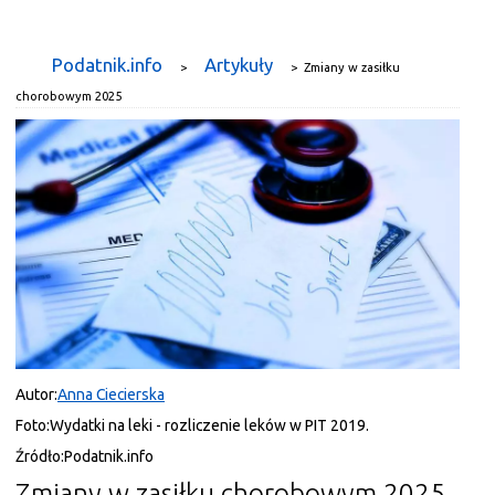
Podatnik.info
Artykuły
>
>
Zmiany w zasiłku
chorobowym 2025
Autor:
Anna Ciecierska
Foto:
Wydatki na leki - rozliczenie leków w PIT 2019.
Źródło:
Podatnik.info
Zmiany w zasiłku chorobowym 2025