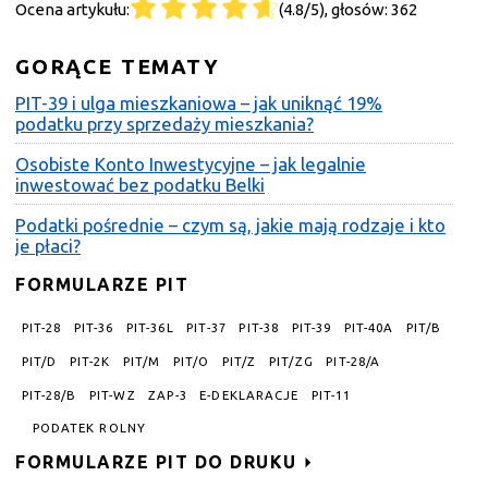
Ocena artykułu:
(4.8/5), głosów: 362
GORĄCE TEMATY
PIT-39 i ulga mieszkaniowa – jak uniknąć 19%
podatku przy sprzedaży mieszkania?
Osobiste Konto Inwestycyjne – jak legalnie
inwestować bez podatku Belki
Podatki pośrednie – czym są, jakie mają rodzaje i kto
je płaci?
FORMULARZE PIT
PIT-28
PIT-36
PIT-36L
PIT-37
PIT-38
PIT-39
PIT-40A
PIT/B
PIT/D
PIT-2K
PIT/M
PIT/O
PIT/Z
PIT/ZG
PIT-28/A
PIT-28/B
PIT-WZ
ZAP-3
E-DEKLARACJE
PIT-11
PODATEK ROLNY
FORMULARZE PIT DO DRUKU