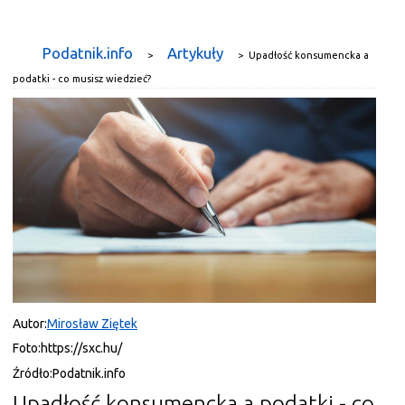
Podatnik.info
Artykuły
>
>
Upadłość konsumencka a
podatki - co musisz wiedzieć?
Autor:
Mirosław Ziętek
Foto:
https://sxc.hu/
Źródło:
Podatnik.info
Upadłość konsumencka a podatki - co