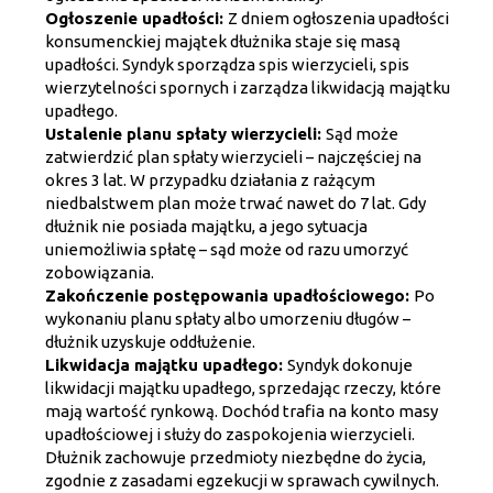
Ogłoszenie upadłości:
Z dniem ogłoszenia upadłości
konsumenckiej majątek dłużnika staje się masą
upadłości. Syndyk sporządza spis wierzycieli, spis
wierzytelności spornych i zarządza likwidacją majątku
upadłego.
Ustalenie planu spłaty wierzycieli:
Sąd może
zatwierdzić plan spłaty wierzycieli – najczęściej na
okres 3 lat. W przypadku działania z rażącym
niedbalstwem plan może trwać nawet do 7 lat. Gdy
dłużnik nie posiada majątku, a jego sytuacja
uniemożliwia spłatę – sąd może od razu umorzyć
zobowiązania.
Zakończenie postępowania upadłościowego:
Po
wykonaniu planu spłaty albo umorzeniu długów –
dłużnik uzyskuje oddłużenie.
Likwidacja majątku upadłego:
Syndyk dokonuje
likwidacji majątku upadłego, sprzedając rzeczy, które
mają wartość rynkową. Dochód trafia na konto masy
upadłościowej i służy do zaspokojenia wierzycieli.
Dłużnik zachowuje przedmioty niezbędne do życia,
zgodnie z zasadami egzekucji w sprawach cywilnych.