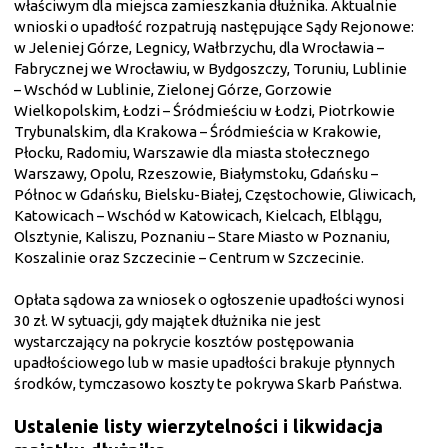
właściwym dla miejsca zamieszkania dłużnika. Aktualnie
wnioski o upadłość rozpatrują następujące Sądy Rejonowe:
w Jeleniej Górze, Legnicy, Wałbrzychu, dla Wrocławia –
Fabrycznej we Wrocławiu, w Bydgoszczy, Toruniu, Lublinie
– Wschód w Lublinie, Zielonej Górze, Gorzowie
Wielkopolskim, Łodzi – Śródmieściu w Łodzi, Piotrkowie
Trybunalskim, dla Krakowa – Śródmieścia w Krakowie,
Płocku, Radomiu, Warszawie dla miasta stołecznego
Warszawy, Opolu, Rzeszowie, Białymstoku, Gdańsku –
Północ w Gdańsku, Bielsku-Białej, Częstochowie, Gliwicach,
Katowicach – Wschód w Katowicach, Kielcach, Elblągu,
Olsztynie, Kaliszu, Poznaniu – Stare Miasto w Poznaniu,
Koszalinie oraz Szczecinie – Centrum w Szczecinie.
Opłata sądowa za wniosek o ogłoszenie upadłości wynosi
30 zł. W sytuacji, gdy majątek dłużnika nie jest
wystarczający na pokrycie kosztów postępowania
upadłościowego lub w masie upadłości brakuje płynnych
środków, tymczasowo koszty te pokrywa Skarb Państwa.
Ustalenie listy wierzytelności i likwidacja