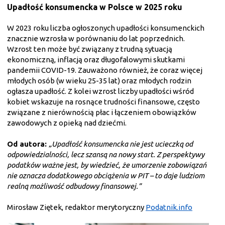
Upadłość konsumencka w Polsce w 2025 roku
W 2023 roku liczba ogłoszonych upadłości konsumenckich
znacznie wzrosła w porównaniu do lat poprzednich.
Wzrost ten może być związany z trudną sytuacją
ekonomiczną, inflacją oraz długofalowymi skutkami
pandemii COVID-19. Zauważono również, że coraz więcej
młodych osób (w wieku 25-35 lat) oraz młodych rodzin
ogłasza upadłość. Z kolei wzrost liczby upadłości wśród
kobiet wskazuje na rosnące trudności finansowe, często
związane z nierównością płac i łączeniem obowiązków
zawodowych z opieką nad dziećmi.
Od autora:
„Upadłość konsumencka nie jest ucieczką od
odpowiedzialności, lecz szansą na nowy start. Z perspektywy
podatków ważne jest, by wiedzieć, że umorzenie zobowiązań
nie oznacza dodatkowego obciążenia w PIT – to daje ludziom
realną możliwość odbudowy finansowej.”
Mirosław Ziętek, redaktor merytoryczny
Podatnik.info