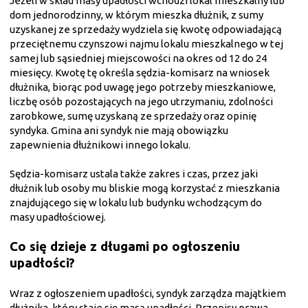
Jeżeli w skład masy upadłości wchodzi lokal mieszkalny lub
dom jednorodzinny, w którym mieszka dłużnik, z sumy
uzyskanej ze sprzedaży wydziela się kwotę odpowiadającą
przeciętnemu czynszowi najmu lokalu mieszkalnego w tej
samej lub sąsiedniej miejscowości na okres od 12 do 24
miesięcy. Kwotę tę określa sędzia-komisarz na wniosek
dłużnika, biorąc pod uwagę jego potrzeby mieszkaniowe,
liczbę osób pozostających na jego utrzymaniu, zdolności
zarobkowe, sumę uzyskaną ze sprzedaży oraz opinię
syndyka. Gmina ani syndyk nie mają obowiązku
zapewnienia dłużnikowi innego lokalu.
Sędzia-komisarz ustala także zakres i czas, przez jaki
dłużnik lub osoby mu bliskie mogą korzystać z mieszkania
znajdującego się w lokalu lub budynku wchodzącym do
masy upadłościowej.
Co się dzieje z długami po ogłoszeniu
upadłości?
Wraz z ogłoszeniem upadłości, syndyk zarządza majątkiem
dłużnika, który staje się masą upadłości. Przepisy prawa