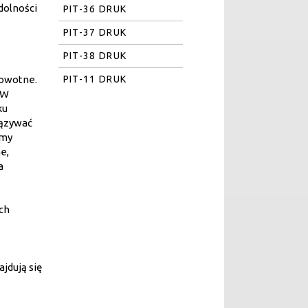
dolności
PIT-36 DRUK
PIT-37 DRUK
PIT-38 DRUK
PIT-11 DRUK
rowotne.
 W
ku
iązywać
rmy
e,
a
ch
jdują się