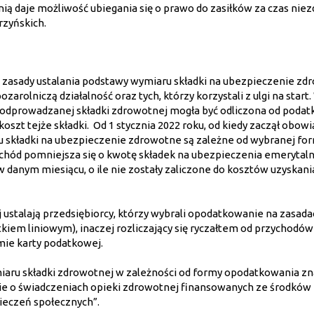
ią daje możliwość ubiegania się o prawo do zasiłków za czas niez
rzyńskich.
j
zasady ustalania podstawy wymiaru składki na ubezpieczenie zd
rolniczą działalność oraz tych, którzy korzystali z ulgi na start.
i odprowadzanej składki zdrowotnej mogła być odliczona od podat
oszt tejże składki. Od 1 stycznia 2022 roku, od kiedy zaczął obow
ru składki na ubezpieczenie zdrowotne są zależne od wybranej fo
hód pomniejsza się o kwotę składek na ubezpieczenia emerytaln
anym miesiącu, o ile nie zostały zaliczone do kosztów uzyskani
 ustalają przedsiębiorcy, którzy wybrali opodatkowanie na zasada
kiem liniowym), inaczej rozliczający się ryczałtem od przychodów
ie karty podatkowej.
aru składki zdrowotnej w zależności od formy opodatkowania zna
awie o świadczeniach opieki zdrowotnej finansowanych ze środków
ieczeń społecznych”.