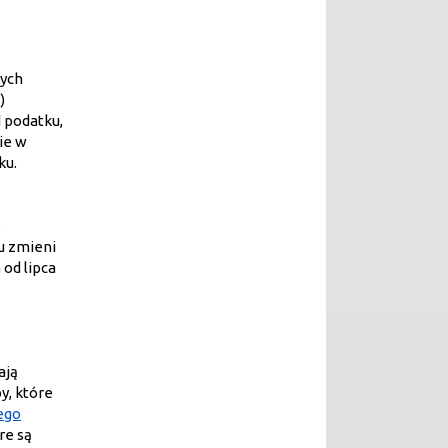
ych
)
 podatku,
ie w
ku.
%
u zmieni
 od lipca
ają
y, które
ego
re są