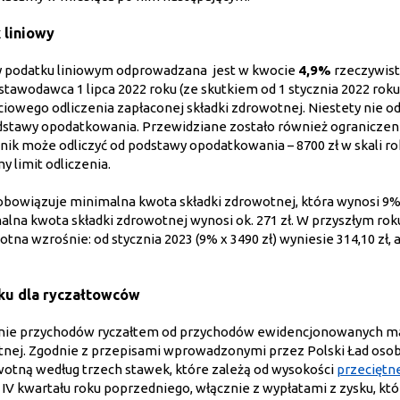
 liniowy
y podatku liniowym odprowadzana jest w kwocie
4,9%
rzeczywist
awodawca 1 lipca 2022 roku (ze skutkiem od 1 stycznia 2022 roku
iowego odliczenia zapłaconej składki zdrowotnej. Niestety nie od
odstawy opodatkowania. Przewidziane zostało również ograniczen
tnik może odliczyć od podstawy opodatkowania – 8700 zł w skali ro
y limit odliczenia.
 obowiązuje minimalna kwota składki zdrowotnej, która wynosi 9
lna kwota składki zdrowotnej wynosi ok. 271 zł. W przyszłym rok
na wzrośnie: od stycznia 2023 (9% x 3490 zł) wyniesie 314,10 zł, a
ku dla ryczałtowców
wanie przychodów ryczałtem od przychodów ewidencjonowanych m
tnej. Zgodnie z przepisami wprowadzonymi przez Polski Ład osob
owotną według trzech stawek, które zależą od wysokości
przeciętn
IV kwartału roku poprzedniego, włącznie z wypłatami z zysku, któ