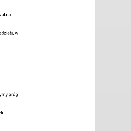
owotna
działu, w
zymy próg
ek