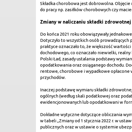
Składka chorobowa jest dobrowolna. Objęcie n
do pracy np. zasiłków chorobowych czy macie
Zmiany w naliczaniu składki zdrowotne
Do końca 2021 roku obowiązywały jednakowe 
Dotyczyło to wszystkich osób prowadzących poza
praktyce oznaczało to, że większość wartośc
dochodowego, co oznaczało niewielki, realny k
Polski Ład, zasady ustalania podstawy wymia
opodatkowania oraz osiąganego dochodu. Doc
rentowe, chorobowe i wypadkowe opłacone w d
przychodów.
Inaczej podstawę wymiaru składki zdrowotnej
ogólnych (według skali podatkowej oraz podat
ewidencjonowanych lub opodatkowani w form
Dokładne wytyczne dotyczące obliczania wymi
w tabeli „Zmiany od 1 stycznia 2022 r. w ust
publicznych oraz w ustawie o systemie ubezp