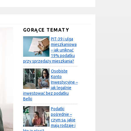
GORĄCE TEMATY
PIT-39 i ulga
mieszkaniowa
– jak uniknąć
19% podatku
przy sprzedaży mieszkania?
Osobiste
Konto
Inwestycyjne –
jak legalnie
inwestować bez podatku
Belki
Podatki
pośrednie –
czym są, jakie
mają rodzaje i
kto je płaci?