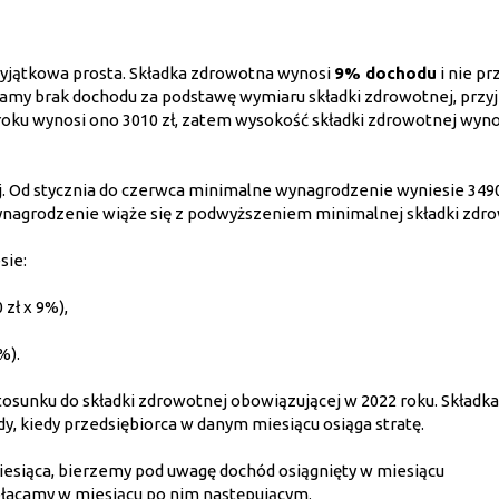
 wyjątkowa prosta. Składka zdrowotna wynosi
9% dochodu
i nie pr
j mamy brak dochodu za podstawę wymiaru składki zdrowotnej, przy
roku wynosi ono 3010 zł, zatem wysokość składki zdrowotnej wyn
. Od stycznia do czerwca minimalne wynagrodzenie wyniesie 3490 
wynagrodzenie wiąże się z podwyższeniem minimalnej składki zdro
sie:
 zł x 9%),
%).
stosunku do składki zdrowotnej obowiązującej w 2022 roku. Składk
, kiedy przedsiębiorca w danym miesiącu osiąga stratę.
iesiąca, bierzemy pod uwagę dochód osiągnięty w miesiącu
płacamy w miesiącu po nim następującym.