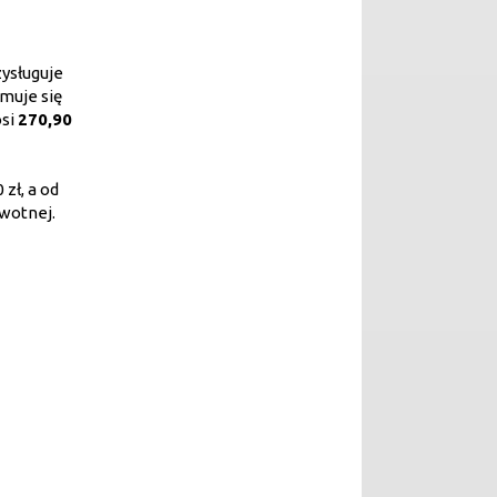
zysługuje
jmuje się
osi
270,90
zł, a od
wotnej.
a