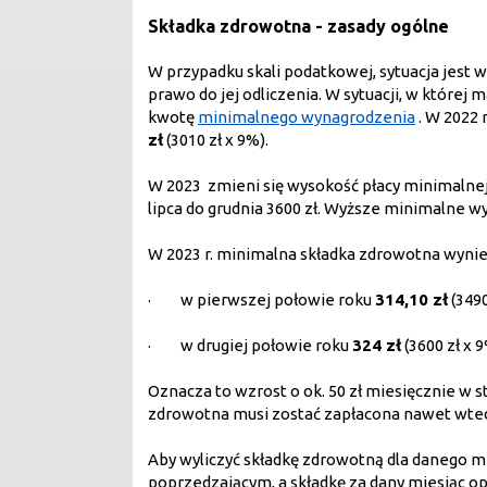
Składka zdrowotna - zasady ogólne
W przypadku skali podatkowej, sytuacja jest
prawo do jej odliczenia. W sytuacji, w które
kwotę
minimalnego wynagrodzenia
. W 2022 
zł
(3010 zł x 9%).
W 2023 zmieni się wysokość płacy minimalnej
lipca do grudnia 3600 zł. Wyższe minimalne 
W 2023 r. minimalna składka zdrowotna wynie
· w pierwszej połowie roku
314,10 zł
(3490
· w drugiej połowie roku
324 zł
(3600 zł x 9
Oznacza to wzrost o ok. 50 zł miesięcznie w 
zdrowotna musi zostać zapłacona nawet wtedy
Aby wyliczyć składkę zdrowotną dla danego m
poprzedzającym, a składkę za dany miesiąc o