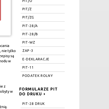
PIT/O
PIT/Z
PIT/ZG
PIT-28/A
PIT-28/B
PIT-WZ
acania
ZAP-3
nie tylko
zepisy są
E-DEKLARACJE
chodu w
PIT-11
PODATEK ROLNY
ie z
FORMULARZE PIT
pobyty w
DO DRUKU
PIT-28 DRUK
żnią.