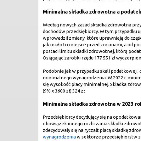
Minimalna składka zdrowotna a podatek
Według nowych zasad składka zdrowotna prz
dochodów przedsiębiorcy. W tym przypadku ust
wprowadził zmiany, które uprawniają do częśc
jak miało to miejsce przed zmianami, a od p
postaci limitu składki zdrowotnej, którą poda
Osiągając zarobki rzędu 177 551 zł wyczerpiem
Podobnie jak w przypadku skali podatkowej ,
minimalnego wynagrodzenia. W 2022 r. minima
się wysokość płacy minimalnej. Składka zdrowot
(9% x 3600 zł) 324 zł.
Minimalna składka zdrowotna w 2023 ro
Przedsiębiorcy decydujący się na opodatko
obowiązek innego rozliczania składki zdrowo
zdecydowały się na ryczałt płacą składkę zdr
wynagrodzenia
w sektorze przedsiębiorstw z 