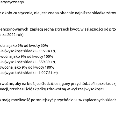
atystycznego.
około 20 stycznia, nie jest znana obecnie najniższa składka zdr
dencjonowanych zapłacą jedną z trzech kwot, w zależności od prze
e za 2022 rok):
owotna jako 9% od kwoty 60%
(wysokość składki - 335,94 zł),
drowotna jako 9% od kwoty 100%
(wysokość składki - 559,89 zł),
drowotna jako 9% od kwoty 180%
(wysokość składki - 1 007,81 zł).
ażne, aby na bieżąco śledzić osiągany przychód. Jeśli przekroc
tuacji, trzeba uiścić składkę zdrowotną w wyższej wysokości.
tem mają możliwość pomniejszyć przychód o 50% zapłaconych skład