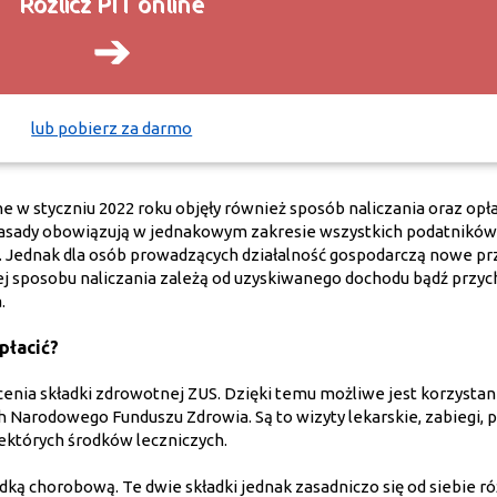
Rozlicz PIT online
➔
lub pobierz za darmo
 styczniu 2022 roku objęły również sposób naliczania oraz opł
asady obowiązują w jednakowym zakresie wszystkich podatników, 
e. Jednak dla osób prowadzących działalność gospodarczą nowe pr
jej sposobu naliczania zależą od uzyskiwanego dochodu bądź przy
a.
 płacić?
cenia składki zdrowotnej ZUS. Dzięki temu możliwe jest korzystan
Narodowego Funduszu Zdrowia. Są to wizyty lekarskie, zabiegi, 
niektórych środków leczniczych.
ką chorobową. Te dwie składki jednak zasadniczo się od siebie ró