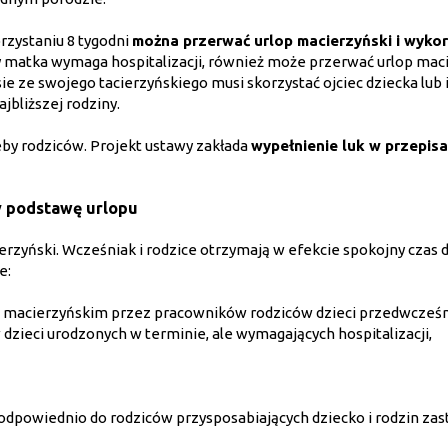
orzystaniu 8 tygodni
można przerwać urlop macierzyński i wyko
 matka wymaga hospitalizacji, również może przerwać urlop maci
e ze swojego tacierzyńskiego musi skorzystać ojciec dziecka lub 
jbliższej rodziny.
eby rodziców. Projekt ustawy zakłada
wypełnienie luk w przepis
y podstawę urlopu
rzyński. Wcześniak i rodzice otrzymają w efekcie spokojny czas d
e:
 macierzyńskim przez pracowników rodziców dzieci przedwcześ
zieci urodzonych w terminie, ale wymagających hospitalizacji,
dpowiednio do rodziców przysposabiających dziecko i rodzin zas