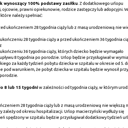
ek wynoszący 100% podstawy zasiłku
. Z dodatkowego urlopu
 ojcowie, prawni opiekunowie, rodzice zastępczy lub adopcyjni. 
które należy spełniać:
zed ukończeniem 28 tygodnia ciąży lub z masą urodzeniową nie wi
ukończeniu 28 tygodnia ciąży a przed ukończeniem 36 tygodnia ciąż
z
ukończeniu 36 tygodnia ciąży, których dziecko będzie wymagało
do upływu 8 tygodnia po porodzie. Urlop będzie przysługiwał w wymi
ego za każdy tydzień pobytu dziecka w szpitalu w okresie od 5. d
ie pod warunkiem, że pobyt dziecka w szpitalu będzie wynosił prz
 porodzie.
o 8 lub 15 tygodni
w zależności od tygodnia ciąży, w którym urodz
ńczeniem 28 tygodnia ciąży lub z masą urodzeniową nie większą n
y zależy od okresu hospitalizacji. Urlop macierzyński wydłuży się
ień spędzony w szpitalu będzie przysługiwał dodatkowy tydzień ur