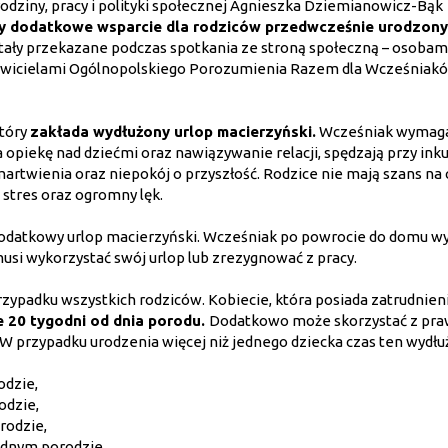
odziny, pracy i polityki społecznej Agnieszka Dziemianowicz-Bąk
cy dodatkowe wsparcie dla rodziców przedwcześnie urodzon
stały przekazane podczas spotkania ze stroną społeczną – osobam
awicielami Ogólnopolskiego Porozumienia Razem dla Wcześniaków
który
zakłada wydłużony urlop macierzyński.
Wcześniak wymag
 na opiekę nad dziećmi oraz nawiązywanie relacji, spędzają przy ink
artwienia oraz niepokój o przyszłość. Rodzice nie mają szans na 
ę stres oraz ogromny lęk.
 dodatkowy urlop macierzyński. Wcześniak po powrocie do domu 
musi wykorzystać swój urlop lub zrezygnować z pracy.
zypadku wszystkich rodziców. Kobiecie, która posiada zatrudnieni
e 20 tygodni od dnia porodu.
Dodatkowo może skorzystać z pra
W przypadku urodzenia więcej niż jednego dziecka czas ten wydłuż
odzie,
odzie,
rodzie,
 jednym porodzie.