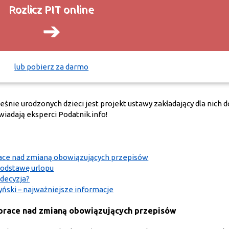
Rozlicz PIT online
➔
lub pobierz za darmo
nie urodzonych dzieci jest projekt ustawy zakładający dla nich 
iadają eksperci Podatnik.info!
race nad zmianą obowiązujących przepisów
podstawę urlopu
 decyzja?
ński – najważniejsze informacje
 prace nad zmianą obowiązujących przepisów