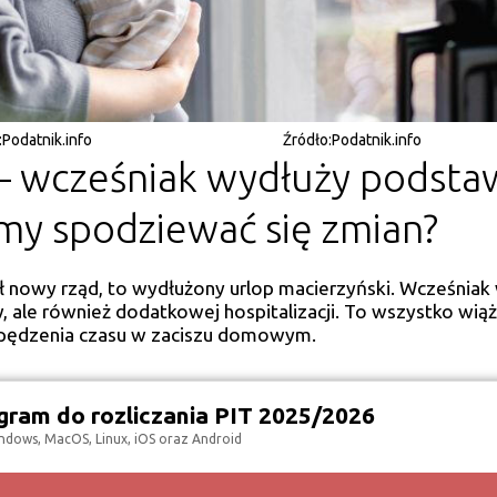
:
Podatnik.info
Źródło:
Podatnik.info
 – wcześniak wydłuży podst
my spodziewać się zmian?
 nowy rząd, to wydłużony urlop macierzyński. Wcześnia
, ale również dodatkowej hospitalizacji. To wszystko wiąż
pędzenia czasu w zaciszu domowym.
ram do rozliczania PIT 2025/2026
ndows, MacOS, Linux, iOS oraz Android