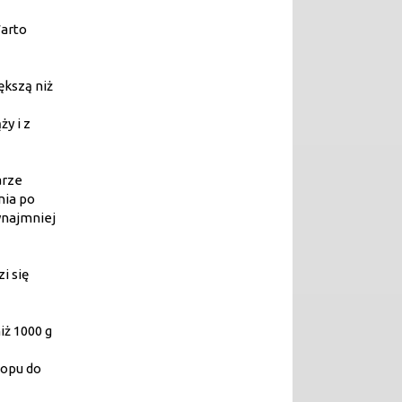
Warto
ększą niż
y i z
arze
nia po
ynajmniej
i się
iż 1000 g
lopu do