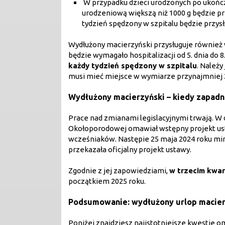
W przypadku dzieci urodzonych po ukończe
urodzeniową większą niż 1000 g będzie p
tydzień spędzony w szpitalu będzie przysł
Wydłużony macierzyński przysługuje również w
będzie wymagało hospitalizacji od 5. dnia do 
każdy tydzień spędzony w szpitalu
. Należ
musi mieć miejsce w wymiarze przynajmniej 2 
Wydłużony macierzyński – kiedy zapadn
Prace nad zmianami legislacyjnymi trwają. W 
Okołoporodowej omawiał wstępny projekt ust
wcześniaków. Następie 25 maja 2024 roku mini
przekazała oficjalny projekt ustawy.
Zgodnie z jej zapowiedziami,
w trzecim kwar
początkiem 2025 roku.
Podsumowanie: wydłużony urlop macierz
Poniżej znajdziesz najistotniejsze kwestie 