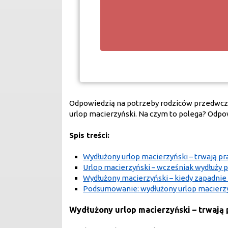
Odpowiedzią na potrzeby rodziców przedwcześ
urlop macierzyński. Na czym to polega? Odpow
Spis treści:
Wydłużony urlop macierzyński – trwają p
Urlop macierzyński – wcześniak wydłuży 
Wydłużony macierzyński – kiedy zapadnie
Podsumowanie: wydłużony urlop macierzy
Wydłużony urlop macierzyński – trwają