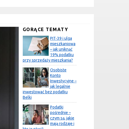
GORĄCE TEMATY
PIT-39 i ulga
mieszkaniowa
– jak uniknąć
19% podatku
przy sprzedaży mieszkania?
Osobiste
Konto
Inwestycyjne –
jak legalnie
inwestować bez podatku
Belki
Podatki
pośrednie –
czym są, jakie
mają rodzaje i
kto je płaci?