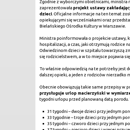
Zgodnie z wyborczymi obietnicami, ministra r
zaprezentowała
projekt ustawy zakładają
dzieci
. Oficjalne informacje na ten temat zo
opiekującymi się wcześniakami oraz przedst
Bielańskiego Ośrodka Kultury w Warszawie.
Ministra poinformowała o projekcie ustawy, 
hospitalizacji, a czas, jaki otrzymują rodzice
Odwiedzinom dzieci w szpitalu towarzyszą zm
się rodzicielstwem, a w to miejsce pojawia si
To właśnie odpowiedzią na te potrzeby jest
dalszej opieki, a jeden z rodziców nierzadko 
Obecnie obowiązują takie same przepisy w pr
przysługuje urlop macierzyński w wymiarz
tygodni urlopu przed planowaną datą porodu. 
31 tygodni – dwoje dzieci przy jednym por
33 tygodnie – troje dzieci przy jednym por
35 tygodni – czworo dzieci przy jednym po
37 tygodni – pięcioro dzieci i więcej przy