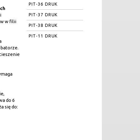
PIT-36 DRUK
ych
PIT-37 DRUK
i
 w filii
PIT-38 DRUK
PIT-11 DRUK
a
ubatorze.
cieszenie
wymaga
e,
wa do 6
a się do: