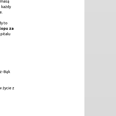
z masą
 każdy
e.
dy to
lopu za
pitalu
cz-Bąk
 życie z