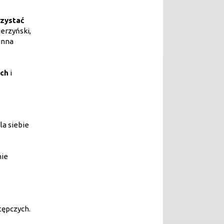
rzystać
erzyński,
inna
ach
i
la siebie
nie
tępczych.