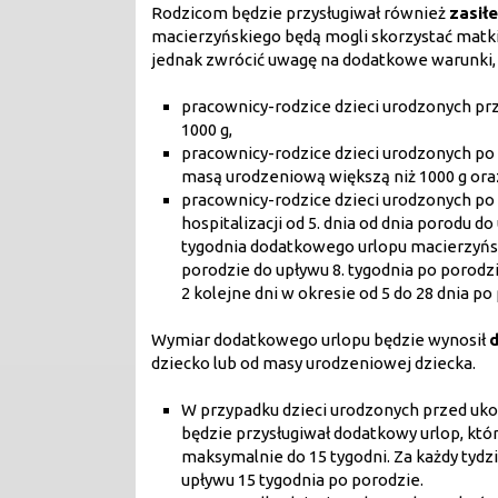
Rodzicom będzie przysługiwał również
zasił
macierzyńskiego będą mogli skorzystać matki,
jednak zwrócić uwagę na dodatkowe warunki, 
pracownicy-rodzice dzieci urodzonych pr
1000 g,
pracownicy-rodzice dzieci urodzonych po 
masą urodzeniową większą niż 1000 g ora
pracownicy-rodzice dzieci urodzonych po 
hospitalizacji od 5. dnia od dnia porodu 
tygodnia dodatkowego urlopu macierzyński
porodzie do upływu 8. tygodnia po porodz
2 kolejne dni w okresie od 5 do 28 dnia po
Wymiar dodatkowego urlopu będzie wynosił
d
dziecko lub od masy urodzeniowej dziecka.
W przypadku dzieci urodzonych przed uko
będzie przysługiwał dodatkowy urlop, któr
maksymalnie do 15 tygodni. Za każdy tydz
upływu 15 tygodnia po porodzie.