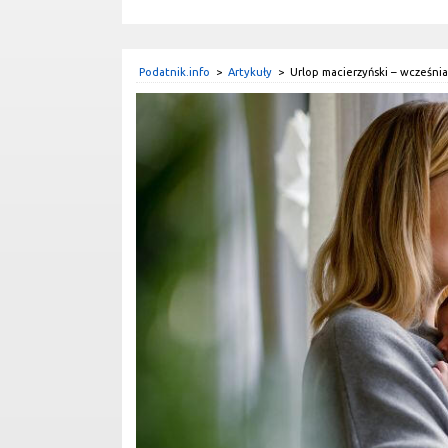
Podatnik.info
>
Artykuły
>
Urlop macierzyński – wcześni