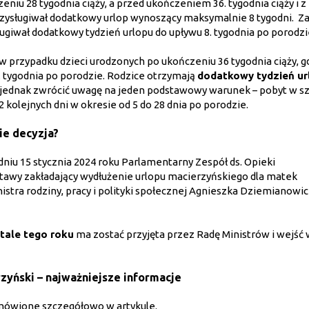
niu 28 tygodnia ciąży, a przed ukończeniem 36. tygodnia ciąży i 
rzysługiwał dodatkowy urlop wynoszący maksymalnie 8 tygodni. Za
ugiwał dodatkowy tydzień urlopu do upływu 8. tygodnia po porodzi
 przypadku dzieci urodzonych po ukończeniu 36 tygodnia ciąży, g
8. tygodnia po porodzie. Rodzice otrzymają
dodatkowy tydzień ur
y jednak zwrócić uwagę na jeden podstawowy warunek – pobyt w sz
kolejnych dni w okresie od 5 do 28 dnia po porodzie.
ie decyzja?
dniu 15 stycznia 2024 roku Parlamentarny Zespół ds. Opieki
awy zakładający wydłużenie urlopu macierzyńskiego dla matek
stra rodziny, pracy i polityki społecznej Agnieszka Dziemianowi
tale tego roku
ma zostać przyjęta przez Radę Ministrów i wejść w
yński – najważniejsze informacje
omówione szczegółowo w artykule.