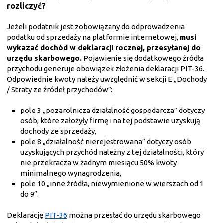
rozliczyć?
Jeżeli podatnik jest zobowiązany do odprowadzenia
podatku od sprzedaży na platformie internetowej,
musi
wykazać dochód w deklaracji rocznej, przesyłanej do
urzędu skarbowego.
Pojawienie się dodatkowego źródła
przychodu generuje obowiązek złożenia deklaracji PIT-36.
Odpowiednie kwoty należy uwzględnić w sekcji E „Dochody
/ Straty ze źródeł przychodów”:
pole 3 „pozarolnicza działalność gospodarcza” dotyczy
osób, które założyły firmę i na tej podstawie uzyskują
dochody ze sprzedaży,
pole 8 „działalność nierejestrowana” dotyczy osób
uzyskujących przychód należny z tej działalności, który
nie przekracza w żadnym miesiącu 50% kwoty
minimalnego wynagrodzenia,
pole 10 „inne źródła, niewymienione w wierszach od 1
do 9”.
Deklarację
PIT-36
można przesłać do urzędu skarbowego