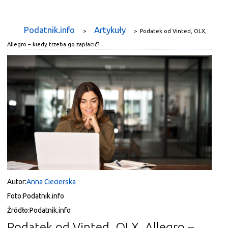
Podatnik.info
Artykuły
>
>
Podatek od Vinted, OLX,
Allegro – kiedy trzeba go zapłacić?
Autor:
Anna Ciecierska
Foto:
Podatnik.info
Źródło:
Podatnik.info
Podatek od Vinted, OLX, Allegro –