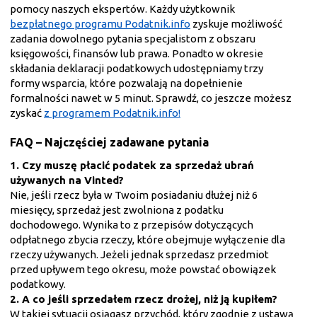
pomocy naszych ekspertów. Każdy użytkownik
bezpłatnego programu Podatnik.info
zyskuje możliwość
zadania dowolnego pytania specjalistom z obszaru
księgowości, finansów lub prawa. Ponadto w okresie
składania deklaracji podatkowych udostępniamy trzy
formy wsparcia, które pozwalają na dopełnienie
formalności nawet w 5 minut. Sprawdź, co jeszcze możesz
zyskać
z programem Podatnik.info!
FAQ – Najczęściej zadawane pytania
1. Czy muszę płacić podatek za sprzedaż ubrań
używanych na Vinted?
Nie, jeśli rzecz była w Twoim posiadaniu dłużej niż 6
miesięcy, sprzedaż jest zwolniona z podatku
dochodowego. Wynika to z przepisów dotyczących
odpłatnego zbycia rzeczy, które obejmuje wyłączenie dla
rzeczy używanych. Jeżeli jednak sprzedasz przedmiot
przed upływem tego okresu, może powstać obowiązek
podatkowy.
2. A co jeśli sprzedałem rzecz drożej, niż ją kupiłem?
W takiej sytuacji osiągasz przychód, który zgodnie z ustawą