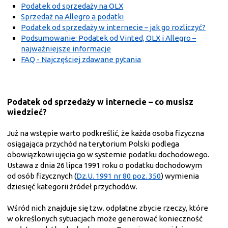
Podatek od sprzedaży na OLX
Sprzedaż na Allegro a podatki
Podatek od sprzedaży w internecie – jak go rozliczyć?
Podsumowanie: Podatek od Vinted, OLX i Allegro –
najważniejsze informacje
FAQ - Najczęściej zdawane pytania
Podatek od sprzedaży w internecie – co musisz
wiedzieć?
Już na wstępie warto podkreślić, że każda osoba fizyczna
osiągająca przychód na terytorium Polski podlega
obowiązkowi ujęcia go w systemie podatku dochodowego.
Ustawa z dnia 26 lipca 1991 roku o podatku dochodowym
od osób fizycznych (
Dz.U. 1991 nr 80 poz. 350
) wymienia
dziesięć kategorii źródeł przychodów.
Wśród nich znajduje się tzw. odpłatne zbycie rzeczy, które
w określonych sytuacjach może generować konieczność