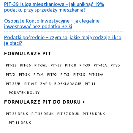
PIT-39 i ulga mieszkaniowa – jak uniknąć 19%
podatku przy sprzedaży mieszkania?
Osobiste Konto Inwestycyjne – jak legalnie
inwestować bez podatku Belki
Podatki pośrednie – czym są, jakie mają rodzaje i kto
je płaci?
FORMULARZE PIT
PIT-28
PIT-36
PIT-36L
PIT-37
PIT-38
PIT-39
PIT-40A
PIT/B
PIT/D
PIT-2K
PIT/M
PIT/O
PIT/Z
PIT/ZG
PIT-28/A
PIT-28/B
PIT-WZ
ZAP-3
E-DEKLARACJE
PIT-11
PODATEK ROLNY
FORMULARZE PIT DO DRUKU
PIT-28 DRUK
PIT-36 DRUK
PIT-37 DRUK
PIT-38 DRUK
PIT-11 DRUK