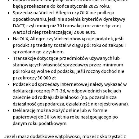
będą przekazane do końca stycznia 2025 roku.
Sprzedaż na Vinted, Allegro czy OLX nie podlega
opodatkowaniu, jeśli nie spełnia kryteriów dyrektywy
DAC7, czyli mniej niż 30 transakcji rocznie o łącznej
wartości nieprzekraczającej 2 000 euro.
Na OLX, Allegro czy Vinted obowiązuje podatek, jeśli
produkt sprzedany został w ciągu pół roku od zakupu i
sprzedano go z zyskiem.
Transakcje dotyczące przedmiotów używanych lub
stanowiących własność sprzedawcy przez minimum
pół roku są wolne od podatku, jeśli roczny dochód nie
przekroczy 30 000 zł.
Podatek od sprzedaży internetowej należy wykazać w
deklaracji rocznej PIT-36, w odpowiednich sekcjach
zależnie od rodzaju działalności (np. pozarolnicza
działalność gospodarcza, działalność nierejestrowana).
Deklarację można złożyć online lub w formie
papierowej do 30 kwietnia roku następującego po
danym roku podatkowym.
Jeżeli masz dodatkowe wątpliwości, możesz skorzystać z