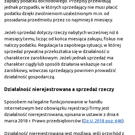
zapłaty podatku dochodowego. Przepisy przewidują
jednak przypadki, w których sprzedający nie musi płacić
podatku dzięki zwolnieniom uzależnionym m.in. od
posiadania przedmiotu przez co najmniej 6 miesięcy.
Jeżeli sprzedaż dotyczy rzeczy nabytych wcześniej niż 6
miesięcy temu, licząc od końca miesiąca zakupu, fiskus nie
naliczy podatku. Regulacja ta zapobiega sytuacji, w której
sprzedaż prywatna przekształca się w działalność o
charakterze zarobkowym. Jeżeli jednak sprzedaż ma
charakter ciągły lub sposób działania wskazuje na cel
zarobkowy, wówczas sprzedający powinien prowadzić
działalność gospodarczą.
Działalność nierejestrowana a sprzedaż rzeczy
Sposobem na legalne funkcjonowanie w handlu
internetowym bez obowiązku rejestracji firmy jest
działalność nierejestrowana, opisana w ustawie z dnia 6
marca 2018 r. Prawo przedsiębiorców (
Dz.U. 2018 poz. 646
).
Działalność nierejestrowana jest możliwa, jeśli przychód z