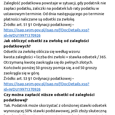
Zaległość podatkowa powstaje w sytuacji, gdy podatnik nie
zapłaci podatku, zaliczki na podatek lub raty podatku w
ustawowym terminie. Od dnia następującego po terminie
płatności naliczane są odsetki za zwłokę.
Źródło: art. 51 §1 Ordynacji podatkowej –
https://isap.sejm.gov.pl/isap.nsf/DocDetails.xsp?
id=WDU19971370926
Jak obliczyć odsetki za zwłokę od zaległości
podatkowych?
Odsetki za zwłokę oblicza się według wzoru:
kwota zaległości × liczba dni zwłoki × stawka odsetek / 365.
Otrzymaną kwotę zaokrągla się do pełnych złotych.
Końcówki poniżej 50 groszy pomija się, a od 50 groszy
zaokrągla się w górę.
Źródło: art. 53 §1 Ordynacji podatkowej –
https://isap.sejm.gov.pl/isap.nsf/DocDetails.xsp?
id=WDU19971370926
Czy można zapłacić niższe odsetki od zaległości
podatkowej?
Tak. Podatnik może skorzystać z obniżonej stawki odsetek
wynoszącej 50% stawki podstawowej, jeśli złoży skuteczną