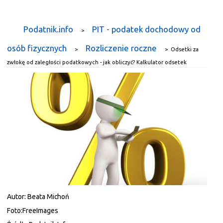
Podatnik.info
PIT - podatek dochodowy od
>
osób fizycznych
Rozliczenie roczne
>
>
Odsetki za
zwłokę od zaległości podatkowych - jak obliczyć? Kalkulator odsetek
Autor:
Beata Michoń
Foto:
FreeImages