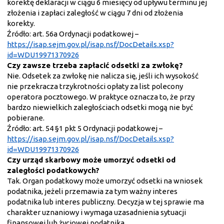
korektę deklaracji w ciągu 6 miesięcy od upływu terminu jej
złożenia i zapłaci zaległość w ciągu 7 dni od złożenia
korekty.
Źródło: art. 56a Ordynacji podatkowej –
https://isap.sejm.gov.pl/isap.nsf/DocDetails.xsp?
id=WDU19971370926
Czy zawsze trzeba zapłacić odsetki za zwłokę?
Nie. Odsetek za zwłokę nie nalicza się, jeśli ich wysokość
nie przekracza trzykrotności opłaty za list polecony
operatora pocztowego. W praktyce oznacza to, że przy
bardzo niewielkich zaległościach odsetki mogą nie być
pobierane.
Źródło: art. 54 §1 pkt 5 Ordynacji podatkowej –
https://isap.sejm.gov.pl/isap.nsf/DocDetails.xsp?
id=WDU19971370926
Czy urząd skarbowy może umorzyć odsetki od
zaległości podatkowych?
Tak. Organ podatkowy może umorzyć odsetki na wniosek
podatnika, jeżeli przemawia za tym ważny interes
podatnika lub interes publiczny. Decyzja w tej sprawie ma
charakter uznaniowy i wymaga uzasadnienia sytuacji
finansowej lub życiowej podatnika.