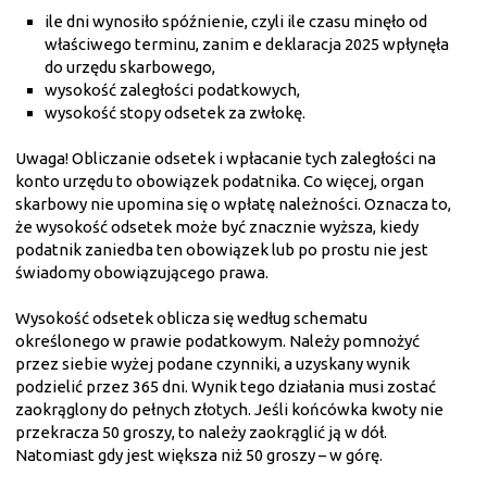
ile dni wynosiło spóźnienie, czyli ile czasu minęło od
właściwego terminu, zanim e deklaracja 2025 wpłynęła
do urzędu skarbowego,
wysokość zaległości podatkowych,
wysokość stopy odsetek za zwłokę.
Uwaga! Obliczanie odsetek i wpłacanie tych zaległości na
konto urzędu to obowiązek podatnika. Co więcej, organ
skarbowy nie upomina się o wpłatę należności. Oznacza to,
że wysokość odsetek może być znacznie wyższa, kiedy
podatnik zaniedba ten obowiązek lub po prostu nie jest
świadomy obowiązującego prawa.
Wysokość odsetek oblicza się według schematu
określonego w prawie podatkowym. Należy pomnożyć
przez siebie wyżej podane czynniki, a uzyskany wynik
podzielić przez 365 dni. Wynik tego działania musi zostać
zaokrąglony do pełnych złotych. Jeśli końcówka kwoty nie
przekracza 50 groszy, to należy zaokrąglić ją w dół.
Natomiast gdy jest większa niż 50 groszy – w górę.