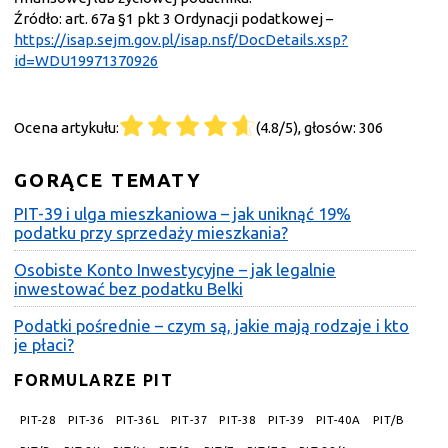
Źródło: art. 67a §1 pkt 3 Ordynacji podatkowej –
https://isap.sejm.gov.pl/isap.nsf/DocDetails.xsp?
id=WDU19971370926
Ocena artykułu:
(4.8/5), głosów: 306
GORĄCE TEMATY
PIT-39 i ulga mieszkaniowa – jak uniknąć 19%
podatku przy sprzedaży mieszkania?
Osobiste Konto Inwestycyjne – jak legalnie
inwestować bez podatku Belki
Podatki pośrednie – czym są, jakie mają rodzaje i kto
je płaci?
FORMULARZE PIT
PIT-28
PIT-36
PIT-36L
PIT-37
PIT-38
PIT-39
PIT-40A
PIT/B