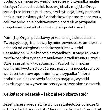
podatkowe mogą być więc umorzone w przypadku nagłej
utraty źródła dochodu lub losowej utraty majątku. Druga
sytuacja to interes publiczny, czyli sytuacja, kiedy podatnik
będzie musiał skorzystać z dodatkowej pomocy państwa w
celu zaspokojenia podstawowych potrzeb w przypadku
uregulowania odsetek od zaległości podatkowych.
Pamiętaj! Organ podatkowy przeanalizuje skrupulatnie
Twoją sytuację finansową, by mieć pewność, że umorzenie
odsetek od zaległości podatkowych jest w pełni
uzasadnione. W niektórych przypadkach istnieje również
możliwość skorzystania z anulowania zadłużenia z urzędu.
Dzieje się tak w kilku sytuacjach. Wśród nich można
wymienić: kwota zaległości jest niższa niż pięciokrotność
wartości kosztów upomnienia, w przypadku śmierci
podatnik nie pozostawia żadnego majątku, wydatki
egzekucyjne są wyższe niż rzeczywista wysokość odsetek.
Kalkulator odsetek – jak z niego skorzystać?
Jeżeli chcesz wiedzieć, ile wynoszą zaległości, pomoże Ci
w tym kalkulator odsetek. Aby z niego skorzystać, podatnik