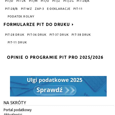
PIT/D
PIT-2K
PIT/M
PIT/O
PIT/Z
PIT/ZG
PIT-28/A
PIT-28/B
PIT-WZ
ZAP-3
E-DEKLARACJE
PIT-11
PODATEK ROLNY
FORMULARZE PIT DO DRUKU
PIT-28 DRUK
PIT-36 DRUK
PIT-37 DRUK
PIT-38 DRUK
PIT-11 DRUK
OPINIE O PROGRAMIE PIT PRO 2025/2026
NA SKRÓTY
Portal podatkowy
Aktualności