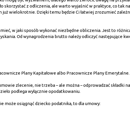
o skorzystać z odliczenia, ale warto wyjaśnić w praktyce, co tak 
uż wielokrotnie. Dzięki temu będzie Ci łatwiej zrozumieć zależn
mieć, w jaki sposób wykonać niezbędne obliczenia. Jest to różnic
skania. Od wynagrodzenia brutto należy odliczyć następujące kw
Pracownicze Plany Kapitałowe albo Pracownicze Plany Emerytalne.
 umowie zlecenie, nie trzeba – ale można – odprowadzać składki n
zieło podlega wyłącznie opodatkowaniu.
e może osiągnąć dziecko podatnika, to dla umowy: