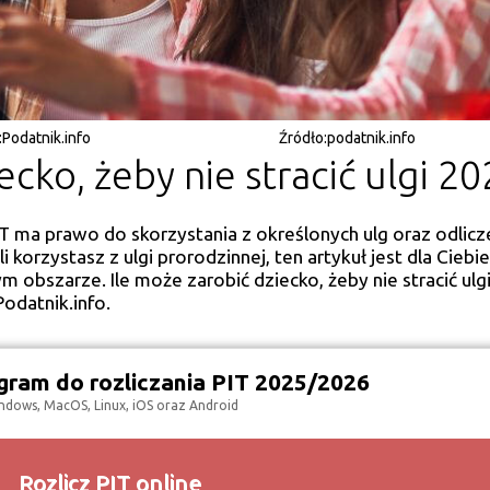
:
Podatnik.info
Źródło:
podatnik.info
ecko, żeby nie stracić ulgi 2
IT ma prawo do skorzystania z określonych ulg oraz odlicz
 korzystasz z ulgi prorodzinnej, ten artykuł jest dla Ciebie
obszarze. Ile może zarobić dziecko, żeby nie stracić ulg
odatnik.info.
ram do rozliczania PIT 2025/2026
ndows, MacOS, Linux, iOS oraz Android
Rozlicz PIT online