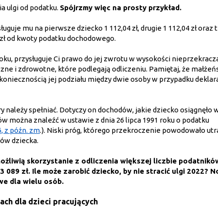
a ulgi od podatku.
Spójrzmy więc na prosty przykład.
ługuje mu na pierwsze dziecko 1 112,04 zł, drugie 1 112,04 zł oraz 
12 zł od kwoty podatku dochodowego.
oku, przysługuje Ci prawo do jej zwrotu w wysokości nieprzekracz
zne i zdrowotne, które podlegają odliczeniu. Pamiętaj, że małże
z koniecznością jej podziału między dwie osoby w przypadku deklara
y należy spełniać. Dotyczy on dochodów, jakie dziecko osiągnęło
w można znaleźć w ustawie z dnia 26 lipca 1991 roku o podatku
6, z późn. zm
.). Niski próg, którego przekroczenie powodowało utra
ów dziecka.
liwią skorzystanie z odliczenia większej liczbie podatników
3 089 zł.
Ile może zarobić dziecko, by nie stracić ulgi 2022? 
we dla wielu osób.
ach dla dzieci pracujących