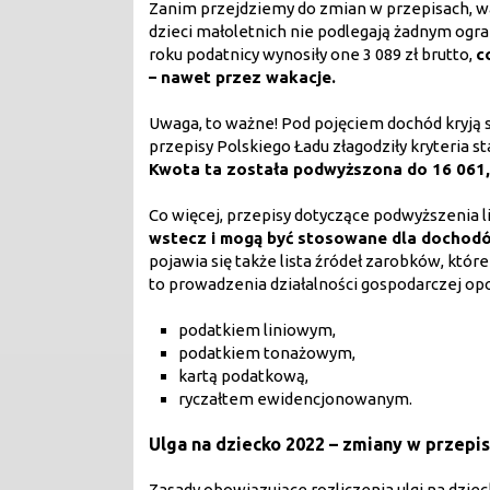
Zanim przejdziemy do zmian w przepisach, w
dzieci małoletnich nie podlegają żadnym ogra
roku podatnicy wynosiły one 3 089 zł brutto,
c
– nawet przez wakacje.
Uwaga, to ważne! Pod pojęciem dochód kryją s
przepisy Polskiego Ładu złagodziły kryteria s
Kwota ta została podwyższona do 16 061,28
Co więcej, przepisy dotyczące podwyższenia li
wstecz i mogą być stosowane dla dochodów
pojawia się także lista źródeł zarobków, któr
to prowadzenia działalności gospodarczej o
podatkiem liniowym,
podatkiem tonażowym,
kartą podatkową,
ryczałtem ewidencjonowanym.
Ulga na dziecko 2022 – zmiany w przepis
Zasady obowiązujące rozliczenia ulgi na dzi