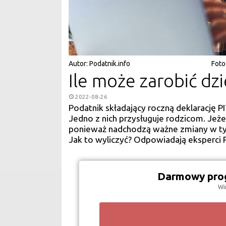
Autor:
Podatnik.info
Foto
Ile może zarobić dzi
2022-08-26
Podatnik składający roczną deklarację P
Jedno z nich przysługuje rodzicom. Jeżeli
ponieważ nadchodzą ważne zmiany w tym 
Jak to wyliczyć? Odpowiadają eksperci P
Darmowy prog
Wi