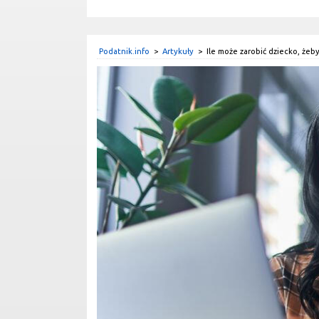
Podatnik.info
>
Artykuły
>
Ile może zarobić dziecko, żeby 