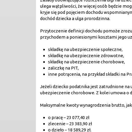
ulega wątpliwości, że więcej osób będzie mogł
kryje się pod pojęciem dochodu wspomnianym j
dochód dziecka a ulga prorodzinna.
Przytoczenie definicji dochodu pomoże zrozu
przychodem a poniesionymi kosztami jego uzy
składkę na ubezpieczenie społeczne,
składkę na ubezpieczenie zdrowotne,
składkę na ubezpieczenie chorobowe,
zaliczkę na PIT,
inne potrącenia, na przykład składki na 
Jeżeli dziecko podatnika jest zatrudnione na
ubezpieczenie chorobowe. Z kolei umowa o d
Maksymalne kwoty wynagrodzenia brutto, jaki
o pracę – 23 077,40 zł
zlecenie – 23 383,90 zł
o dzieło – 18 589,29 zł.