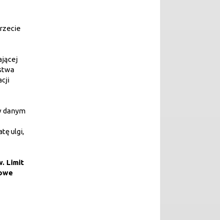
trzecie
ającej
ństwa
cji
 w danym
tę ulgi,
. Limit
Nowe