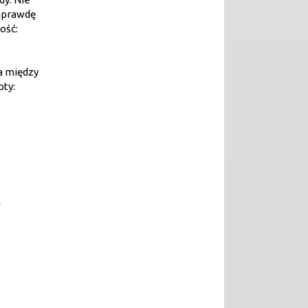
naprawdę
ość:
a między
oty:
a