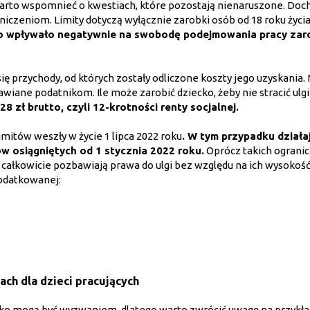
arto wspomnieć o kwestiach, które pozostają nienaruszone. Doc
niczeniom. Limity dotyczą wyłącznie zarobki osób od 18 roku życia
o wpływało negatywnie na swobodę podejmowania pracy zar
ię przychody, od których zostały odliczone koszty jego uzyskania
tawiane podatnikom. Ile może zarobić dziecko, żeby nie stracić ulg
 zł brutto, czyli 12-krotności renty socjalnej.
mitów weszły w życie 1 lipca 2022 roku
. W tym przypadku działa
 osiągniętych od 1 stycznia 2022 roku.
Oprócz takich ograni
e całkowicie pozbawiają prawa do ulgi bez względu na ich wysokość
podatkowanej:
ach dla dzieci pracujących
ecko mogą być wyzwaniem, dlatego warto zwrócić uwagę na przykła