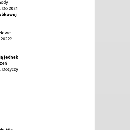
hody
. Do 2021
obkowej
. Nowe
i 2022?
ją jednak
czeń
. Dotyczy
dy. Nie