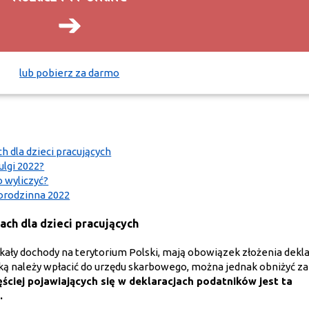
➔
lub pobierz za darmo
h dla dzieci pracujących
ulgi 2022?
o wyliczyć?
orodzinna 2022
ach dla dzieci pracujących
ły dochody na terytorium Polski, mają obowiązek złożenia dekla
ą należy wpłacić do urzędu skarbowego, można jednak obniżyć z
ęściej pojawiających się w deklaracjach podatników jest ta
.