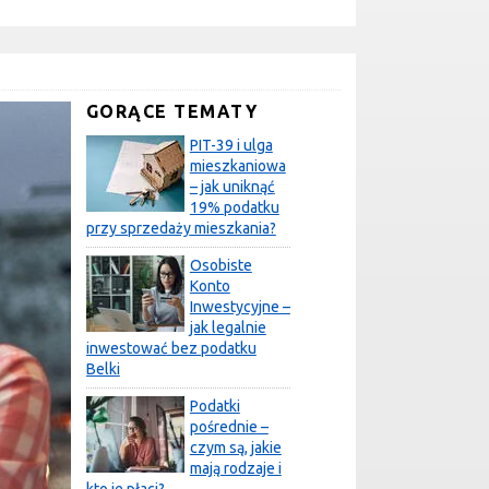
GORĄCE TEMATY
PIT-39 i ulga
mieszkaniowa
– jak uniknąć
19% podatku
przy sprzedaży mieszkania?
Osobiste
Konto
Inwestycyjne –
jak legalnie
inwestować bez podatku
Belki
Podatki
pośrednie –
czym są, jakie
mają rodzaje i
kto je płaci?