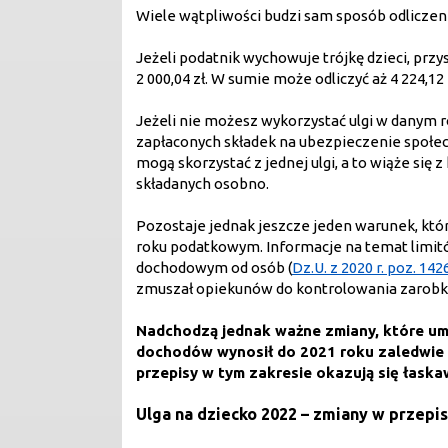
Wiele wątpliwości budzi sam sposób odliczeni
Jeżeli podatnik wychowuje trójkę dzieci, przys
2 000,04 zł. W sumie może odliczyć aż 4 224,
Jeżeli nie możesz wykorzystać ulgi w danym r
zapłaconych składek na ubezpieczenie społec
mogą skorzystać z jednej ulgi, a to wiąże się 
składanych osobno.
Pozostaje jednak jeszcze jeden warunek, któr
roku podatkowym. Informacje na temat limitó
dochodowym od osób (
Dz.U. z 2020 r. poz. 142
zmuszał opiekunów do kontrolowania zarobk
Nadchodzą jednak ważne zmiany, które umoż
dochodów wynosił do 2021 roku zaledwie 
przepisy w tym zakresie okazują się łaska
Ulga na dziecko 2022 – zmiany w przepis