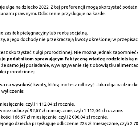
e ulga na dziecko 2022. Z tej preferencji mogą skorzystać podatn
kunami prawnymi. Odliczenie przysługuje na każde:
 zasiłek pielęgnacyjny lub rentę socjalną,
uczy, a jego dochody nie przekraczają kwoty określonej w przepisac
żesz skorzystać z ulgi prorodzinnej. Nie można jednak zapomnieć 
guje podatnikom sprawującym faktyczną władzę rodzicielską 
 że samo jej posiadanie, wywiązywanie się z obowiązku alimenta
lgi prorodzinnej.
a na wysokość kwoty, którą możesz odliczyć. Jaka ulga na dzieck
 wyliczenia:
esięcznie, czyli 1 112,04 zł rocznie.
ż odliczyć 92,67 zł miesięcznie, czyli 1 112,04 zł rocznie.
ści 166,67 zł miesięcznie, czyli 2 000,04 zł rocznie.
ego dziecka przysługuje odliczenie 225 zł miesięcznie, czyli 2 70