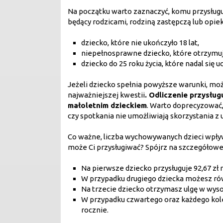
Na początku warto zaznaczyć, komu przysługuj
będący rodzicami, rodziną zastępczą lub opie
dziecko, które nie ukończyło 18 lat,
niepełnosprawne dziecko, które otrzymuje
dziecko do 25 roku życia, które nadal się 
Jeżeli dziecko spełnia powyższe warunki, mo
najważniejszej kwestii
. Odliczenie przysłu
małoletnim dzieckiem
. Warto doprecyzować,
czy spotkania nie umożliwiają skorzystania z u
Co ważne, liczba wychowywanych dzieci wpływ
może Ci przysługiwać? Spójrz na szczegółowe
Na pierwsze dziecko przysługuje 92,67 zł mi
W przypadku drugiego dziecka możesz równie
Na trzecie dziecko otrzymasz ulgę w wysoko
W przypadku czwartego oraz każdego kolejn
rocznie.