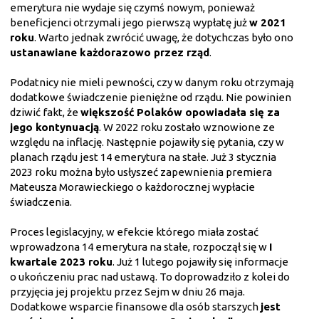
emerytura nie wydaje się czymś nowym, ponieważ
beneficjenci otrzymali jego pierwszą wypłatę już
w 2021
roku
. Warto jednak zwrócić uwagę, że dotychczas było ono
ustanawiane każdorazowo przez rząd
.
Podatnicy nie mieli pewności, czy w danym roku otrzymają
dodatkowe świadczenie pieniężne od rządu. Nie powinien
dziwić fakt, że
większość Polaków opowiadała się za
jego kontynuacją
. W 2022 roku zostało wznowione ze
względu na inflację. Następnie pojawiły się pytania, czy w
planach rządu jest 14 emerytura na stałe. Już 3 stycznia
2023 roku można było usłyszeć zapewnienia premiera
Mateusza Morawieckiego o każdorocznej wypłacie
świadczenia.
Proces legislacyjny, w efekcie którego miała zostać
wprowadzona 14 emerytura na stałe, rozpoczął się w
I
kwartale 2023 roku
. Już 1 lutego pojawiły się informacje
o ukończeniu prac nad ustawą. To doprowadziło z kolei do
przyjęcia jej projektu przez Sejm w dniu 26 maja.
Dodatkowe wsparcie finansowe dla osób starszych
jest