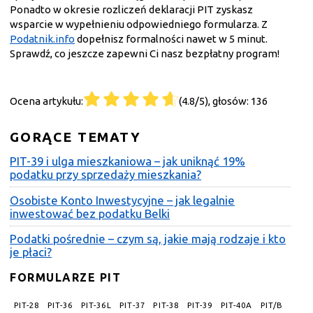
Ponadto w okresie rozliczeń deklaracji PIT zyskasz
wsparcie w wypełnieniu odpowiedniego formularza. Z
Podatnik.info
dopełnisz formalności nawet w 5 minut.
Sprawdź, co jeszcze zapewni Ci nasz bezpłatny program!
Ocena artykułu:
(4.8/5), głosów: 136
GORĄCE TEMATY
PIT-39 i ulga mieszkaniowa – jak uniknąć 19%
podatku przy sprzedaży mieszkania?
Osobiste Konto Inwestycyjne – jak legalnie
inwestować bez podatku Belki
Podatki pośrednie – czym są, jakie mają rodzaje i kto
je płaci?
FORMULARZE PIT
PIT-28
PIT-36
PIT-36L
PIT-37
PIT-38
PIT-39
PIT-40A
PIT/B