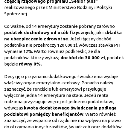
częścią rządowego programu „Senior plus”
realizowanego przez Ministerstwo Rodziny i Polityki
Społecznej.
Co ważne, od 14 emerytury zostanie pobrany zarówno
podatek dochodowy od osób fizycznych,
jak i
składka
na ubezpieczenie zdrowotne
. Jeżeli łączny dochód
podatnika nie przekroczy 120 000 zł, wówczas stawka PIT
wyniesie 12%. Warto również podkreślić, że dla
podatników, którzy wykażą
dochód do 30 000 zł
, podatek
będzie
równy 0%.
Decyzję o przyznaniu dodatkowego świadczenia wydaje
właściwy organ emerytalno-rentowy. Ponadto należy
zaznaczyć, że renciście lub emerytowi przysługuje
wyłącznie jedna 14 emerytura na stałe. Jeżeli renta
rodzinna przysługuje więcej niż jednemu podatnikowi,
wówczas
kwota dodatkowego świadczenia podlega
podziałowi pomiędzy beneficjentów
. Warto również
zaznaczyć, że wsparcie od rządu nie ma wpływu na prawo
do otrzymania innych zasiłków, świadczeń oraz dodatków.