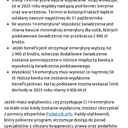
że w 2023 roku wypłaty nastąpią pod koniec sierpnia
oraz we wrześniu. Termin w kolejnych latach będzie
ustalany zawsze najpóźniej do 31 października.
Ile wynosi 14 emerytura? Wysokość świadczenia jest
równa kwocie minimalnej emerytury dla osób, których
podstawowe świadczenie nie przekracza 2 900 zł
brutto.
Jeżeli beneficjent otrzymuje emeryturę wyższą niż
2 900 zł brutto, wówczas dodatkowe świadczenie
zostanie pomniejszone o różnice między tą kwotą a
wysokością świadczenia podstawowego.
Wysokość 14 emerytury musi wynosić co najmniej 50
zł. Niższa kwota nie zostanie wypłacona
beneficjentowi. Na tej podstawie można wskazać limit
dochodu w 2023 roku równy 4 438,44 zł.
Jeżeli masz wątpliwości, czy przysługuje Ci 14 emerytura
na stałe oraz kiedy zostanie wypłacona, możesz skorzystać
z pomocy ekspertów
Podatnik.info
. Każdy użytkownik,
który pobierze program, otrzymuje dostęp do porad
specjalistów z obszaru księgowości, prawa oraz podatków.