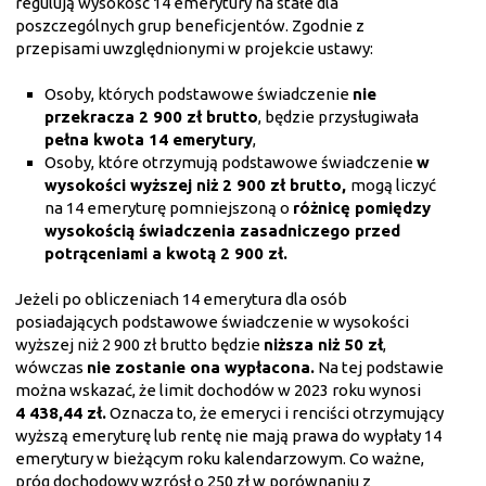
regulują wysokość 14 emerytury na stałe dla
poszczególnych grup beneficjentów. Zgodnie z
przepisami uwzględnionymi w projekcie ustawy:
Osoby, których podstawowe świadczenie
nie
przekracza 2 900 zł brutto
, będzie przysługiwała
pełna kwota 14 emerytury
,
Osoby, które otrzymują podstawowe świadczenie
w
wysokości wyższej niż 2 900 zł brutto,
mogą liczyć
na 14 emeryturę pomniejszoną o
różnicę pomiędzy
wysokością świadczenia zasadniczego przed
potrąceniami a kwotą 2 900 zł.
Jeżeli po obliczeniach 14 emerytura dla osób
posiadających podstawowe świadczenie w wysokości
wyższej niż 2 900 zł brutto będzie
niższa niż 50 zł
,
wówczas
nie zostanie ona wypłacona.
Na tej podstawie
można wskazać, że limit dochodów w 2023 roku wynosi
4 438,44 zł.
Oznacza to, że emeryci i renciści otrzymujący
wyższą emeryturę lub rentę nie mają prawa do wypłaty 14
emerytury w bieżącym roku kalendarzowym. Co ważne,
próg dochodowy wzrósł o 250 zł w porównaniu z