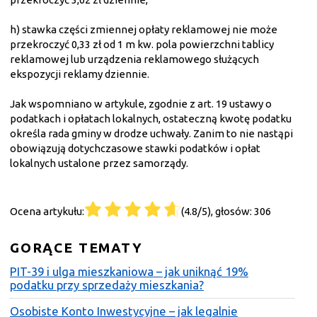
h) stawka części zmiennej opłaty reklamowej nie może
przekroczyć 0,33 zł od 1 m kw. pola powierzchni tablicy
reklamowej lub urządzenia reklamowego służących
ekspozycji reklamy dziennie.
Jak wspomniano w artykule, zgodnie z art. 19 ustawy o
podatkach i opłatach lokalnych, ostateczną kwotę podatku
określa rada gminy w drodze uchwały. Zanim to nie nastąpi
obowiązują dotychczasowe stawki podatków i opłat
lokalnych ustalone przez samorządy.
Ocena artykułu:
(4.8/5), głosów: 306
GORĄCE TEMATY
PIT-39 i ulga mieszkaniowa – jak uniknąć 19%
podatku przy sprzedaży mieszkania?
Osobiste Konto Inwestycyjne – jak legalnie