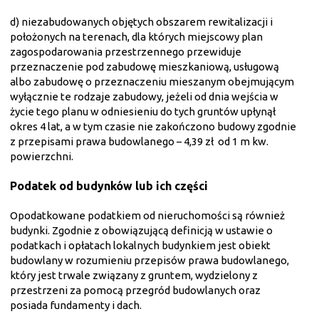
d) niezabudowanych objętych obszarem rewitalizacji i
położonych na terenach, dla których miejscowy plan
zagospodarowania przestrzennego przewiduje
przeznaczenie pod zabudowę mieszkaniową, usługową
albo zabudowę o przeznaczeniu mieszanym obejmującym
wyłącznie te rodzaje zabudowy, jeżeli od dnia wejścia w
życie tego planu w odniesieniu do tych gruntów upłynął
okres 4 lat, a w tym czasie nie zakończono budowy zgodnie
z przepisami prawa budowlanego – 4,39 zł od 1 m kw.
powierzchni.
Podatek od budynków lub ich części
Opodatkowane podatkiem od nieruchomości są również
budynki. Zgodnie z obowiązującą definicją w ustawie o
podatkach i opłatach lokalnych budynkiem jest obiekt
budowlany w rozumieniu przepisów prawa budowlanego,
który jest trwale związany z gruntem, wydzielony z
przestrzeni za pomocą przegród budowlanych oraz
posiada fundamenty i dach.