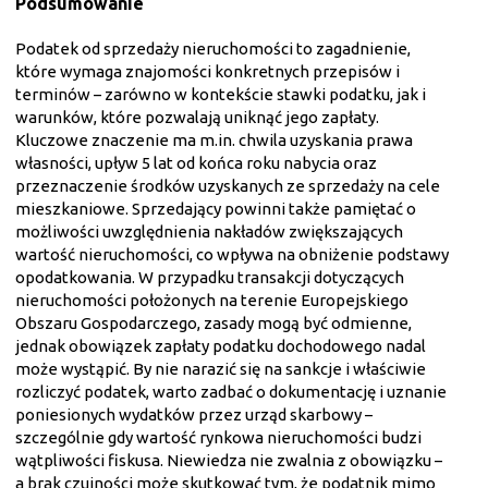
Podsumowanie
Podatek od sprzedaży nieruchomości to zagadnienie,
które wymaga znajomości konkretnych przepisów i
terminów – zarówno w kontekście stawki podatku, jak i
warunków, które pozwalają uniknąć jego zapłaty.
Kluczowe znaczenie ma m.in. chwila uzyskania prawa
własności, upływ 5 lat od końca roku nabycia oraz
przeznaczenie środków uzyskanych ze sprzedaży na cele
mieszkaniowe. Sprzedający powinni także pamiętać o
możliwości uwzględnienia nakładów zwiększających
wartość nieruchomości, co wpływa na obniżenie podstawy
opodatkowania. W przypadku transakcji dotyczących
nieruchomości położonych na terenie Europejskiego
Obszaru Gospodarczego, zasady mogą być odmienne,
jednak obowiązek zapłaty podatku dochodowego nadal
może wystąpić. By nie narazić się na sankcje i właściwie
rozliczyć podatek, warto zadbać o dokumentację i uznanie
poniesionych wydatków przez urząd skarbowy –
szczególnie gdy wartość rynkowa nieruchomości budzi
wątpliwości fiskusa. Niewiedza nie zwalnia z obowiązku –
a brak czujności może skutkować tym, że podatnik mimo