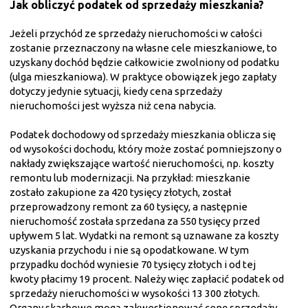
Jak obliczyć podatek od sprzedaży mieszkania?
Jeżeli przychód ze sprzedaży nieruchomości w całości
zostanie przeznaczony na własne cele mieszkaniowe, to
uzyskany dochód będzie całkowicie zwolniony od podatku
(ulga mieszkaniowa). W praktyce obowiązek jego zapłaty
dotyczy jedynie sytuacji, kiedy cena sprzedaży
nieruchomości jest wyższa niż cena nabycia.
Podatek dochodowy od sprzedaży mieszkania oblicza się
od wysokości dochodu, który może zostać pomniejszony o
nakłady zwiększające wartość nieruchomości, np. koszty
remontu lub modernizacji. Na przykład: mieszkanie
zostało zakupione za 420 tysięcy złotych, został
przeprowadzony remont za 60 tysięcy, a następnie
nieruchomość została sprzedana za 550 tysięcy przed
upływem 5 lat. Wydatki na remont są uznawane za koszty
uzyskania przychodu i nie są opodatkowane. W tym
przypadku dochód wyniesie 70 tysięcy złotych i od tej
kwoty płacimy 19 procent. Należy więc zapłacić podatek od
sprzedaży nieruchomości w wysokości 13 300 złotych.
Organy skarbowe mogą zakwestionować cenę sprzedaży,