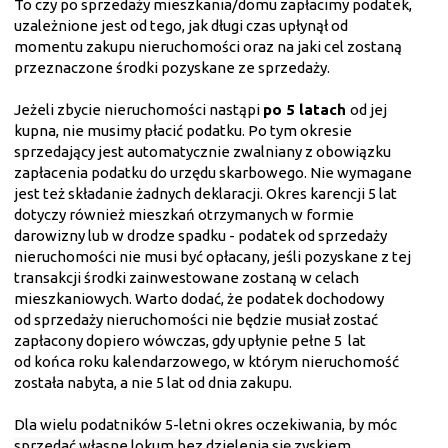
To czy po sprzedaży mieszkania/domu zapłacimy podatek,
uzależnione jest od tego, jak długi czas upłynął od
momentu zakupu nieruchomości oraz na jaki cel zostaną
przeznaczone środki pozyskane ze sprzedaży.
Jeżeli zbycie nieruchomości nastąpi
po 5 latach
od jej
kupna, nie musimy płacić podatku. Po tym okresie
sprzedający jest automatycznie zwalniany z obowiązku
zapłacenia podatku do urzędu skarbowego. Nie wymagane
jest też składanie żadnych deklaracji. Okres karencji 5 lat
dotyczy również mieszkań otrzymanych w formie
darowizny lub w drodze spadku - podatek od sprzedaży
nieruchomości nie musi być opłacany, jeśli pozyskane z tej
transakcji środki zainwestowane zostaną w celach
mieszkaniowych. Warto dodać, że podatek dochodowy
od sprzedaży nieruchomości nie będzie musiał zostać
zapłacony dopiero wówczas, gdy upłynie pełne 5 lat
od końca roku kalendarzowego, w którym nieruchomość
została nabyta, a nie 5 lat od dnia zakupu.
Dla wielu podatników 5-letni okres oczekiwania, by móc
sprzedać własne lokum bez dzielenia się zyskiem