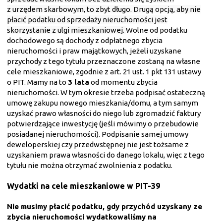
z urzędem skarbowym, to zbyt długo. Drugą opcją, aby nie
płacić podatku od sprzedaży nieruchomości jest
skorzystanie z ulgi mieszkaniowej.
Wolne od podatku
dochodowego są dochody z odpłatnego zbycia
nieruchomości i praw majątkowych, jeżeli uzyskane
przychody z tego tytułu przeznaczone zostaną na własne
cele mieszkaniowe, zgodnie z art. 21 ust. 1 pkt 131 ustawy
o PIT. Mamy na to
3 lata
od momentu zbycia
nieruchomości. W tym okresie trzeba podpisać ostateczną
umowę zakupu nowego mieszkania/domu, a tym samym
uzyskać prawo własności do niego lub zgromadzić faktury
potwierdzające inwestycję (jeśli mówimy o przebudowie
posiadanej nieruchomości). Podpisanie samej umowy
deweloperskiej czy przedwstępnej nie jest tożsame z
uzyskaniem prawa własności do danego lokalu, więc z tego
tytułu nie można otrzymać zwolnienia z podatku.
Wydatki na cele mieszkaniowe w PIT-39
Nie musimy płacić podatku, gdy przychód uzyskany ze
zbycia nieruchomości wydatkowaliśmy na