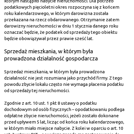
którym nastąpiło nabycie nieruchomości. Dla potrzeb
podatkowych pięcioletni okres rozpoczyna się z końcem
roku kalendarzowego, w którym darowizna została
przekazana na rzecz obdarowanego. Otrzymanie zatem
darowizny nieruchomości w dniu 1 stycznia danego roku
oznaczać będzie, że podatek od sprzedaży tego obiektu
będzie obowiązywał przez prawie sześć lat.
Sprzedaż mieszkania, w którym była
prowadzona działalność gospodarcza
Sprzedaż mieszkania, w którym była prowadzona
działalność nie jest rozumiana jako przychód firmy. Z tego
powodu zbycie lokalu często nie wymaga płacenia podatku
od sprzedaży tej nieruchomości.
Zgodnie z art. 10 ust. 1 pkt 8 ustawy o podatku
dochodowym od osób fizycznych – opodatkowaniu podlega
odpłatne zbycie nieruchomości, jeżeli zostało dokonane
przed upływem 5 lat, licząc od końca roku kalendarzowego,
w którym miało miejsce nabycie. Z kolei w oparciu o art. 10