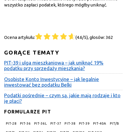
wszystko zapłaci podatek, którego mógłby uniknąć.
Ocena artykułu:
(4.6/5), głosów: 362
GORĄCE TEMATY
PIT-39 i ulga mieszkaniowa – jak uniknąć 19%
podatku przy sprzedaży mieszkania?
Osobiste Konto Inwestycyjne – jak legalnie
inwestować bez podatku Belki
Podatki pośrednie – czym są, jakie mają rodzaje i kto
je płaci?
FORMULARZE PIT
PIT-28
PIT-36
PIT-36L
PIT-37
PIT-38
PIT-39
PIT-40A
PIT/B