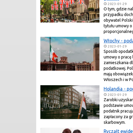
2023-01-29
O tym, gdzie na
przypadku docho
obywatel Polski
tytułu umowy o 
proporcjonalne
Włochy - poda
2023-01-29
Sposób opodatk
umowy o pracę l
zamieszkania dl
podatkowej. Po
mają obowiązek
Włoszech i w Po
Holandia - po
2023-01-29
Zarobki uzyska
podstawie umow
podatnik pracuj
zapłacony za gr
skarbowym.
Ryczałt ewid