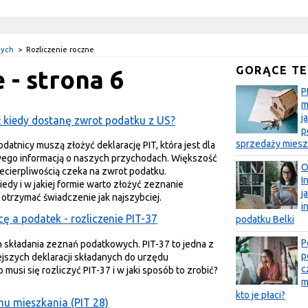
nych
>
Rozliczenie roczne
GORĄCE T
e - strona 6
P
m
j
 kiedy dostanę zwrot podatku z US?
p
sprzedaży miesz
datnicy muszą złożyć deklarację PIT, która jest dla
ego informacją o naszych przychodach. Większość
O
ecierpliwością czeka na zwrot podatku.
I
dy i w jakiej formie warto złożyć zeznanie
j
otrzymać świadczenie jak najszybciej.
i
 a podatek - rozliczenie PIT-37
podatku Belki
P
in składania zeznań podatkowych. PIT-37 to jedna z
p
jszych deklaracji składanych do urzędu
c
musi się rozliczyć PIT-37 i w jaki sposób to zrobić?
m
kto je płaci?
u mieszkania (PIT 28)