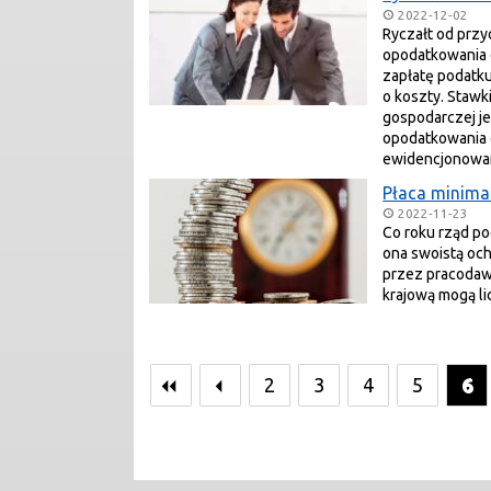
2022-12-02
Ryczałt od prz
opodatkowania d
zapłatę podatk
o koszty. Stawki
gospodarczej je
opodatkowania 
ewidencjonow
Płaca minima
2022-11-23
Co roku rząd po
ona swoistą oc
przez pracodawc
krajową mogą li
2
3
4
5
6