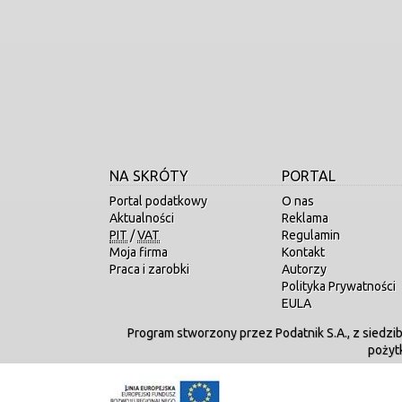
NA SKRÓTY
PORTAL
Portal podatkowy
O nas
Aktualności
Reklama
PIT
/
VAT
Regulamin
Moja firma
Kontakt
Praca i zarobki
Autorzy
Polityka Prywatności
EULA
Program stworzony przez Podatnik S.A., z siedzi
pożyt