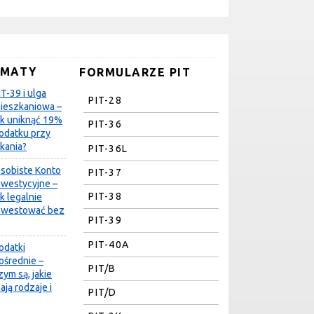
EMATY
FORMULARZE PIT
IT-39 i ulga
PIT-28
ieszkaniowa –
ak uniknąć 19%
PIT-36
odatku przy
kania?
PIT-36L
sobiste Konto
PIT-37
nwestycyjne –
PIT-38
ak legalnie
nwestować bez
PIT-39
PIT-40A
odatki
ośrednie –
PIT/B
zym są, jakie
ają rodzaje i
PIT/D