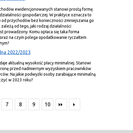
ychodów ewidencjonowanych stanowi prostą formę
ziałalności gospodarczej. W praktyce oznacza to
u od przychodów bez konieczności zmniejszania go
 zależą od tego, jaki rodzaj działalności
st prowadzony. Komu opłaca się taka forma
oraz na czym polega opodatkowanie ryczałtem
anym?
lna 2022/2023
daje aktualną wysokość płacy minimalnej. Stanowi
hronę przed nadmiernym wyzyskiem pracowników
ów. Na jakie podwyżki osoby zarabiające minimalną
czyć w 2023 roku?
7
8
9
10