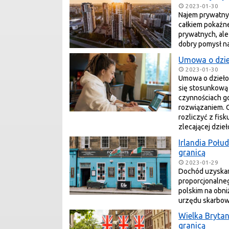
2023-01-30
Najem prywatny t
całkiem pokaźne
prywatnych, ale 
dobry pomysł n
Umowa o dzie
2023-01-30
Umowa o dzieło
się stosunkową 
czynnościach g
rozwiązaniem. O
rozliczyć z fis
zlecającej dzieł
Irlandia Połu
granicą
2023-01-29
Dochód uzyskany
proporcjonalne
polskim na obn
urzędu skarbo
Wielka Brytan
granicą