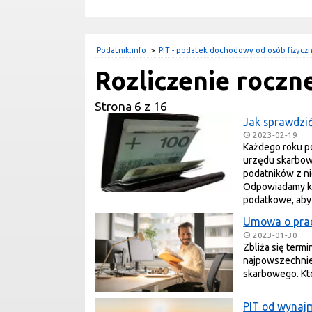
Podatnik.info
>
PIT - podatek dochodowy od osób fizycz
Rozliczenie roczn
Strona 6 z 16
Jak sprawdzić
2023-02-19
Każdego roku po
urzędu skarbow
podatników z ni
Odpowiadamy kie
podatkowe, aby 
Umowa o pracę
2023-01-30
Zbliża się term
najpowszechnie
skarbowego. Kto 
PIT od wynajm