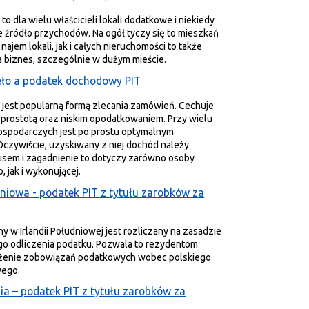
o dla wielu właścicieli lokali dodatkowe i niekiedy
 źródło przychodów. Na ogół tyczy się to mieszkań
najem lokali, jak i całych nieruchomości to także
a biznes, szczególnie w dużym mieście.
ło a podatek dochodowy PIT
 jest popularną formą zlecania zamówień. Cechuje
prostotą oraz niskim opodatkowaniem. Przy wielu
ospodarczych jest po prostu optymalnym
czywiście, uzyskiwany z niej dochód należy
kusem i zagadnienie to dotyczy zarówno osoby
o, jak i wykonującej.
dniowa - podatek PIT z tytułu zarobków za
 w Irlandii Południowej jest rozliczany na zasadzie
go odliczenia podatku. Pozwala to rezydentom
iżenie zobowiązań podatkowych wobec polskiego
wego.
ia – podatek PIT z tytułu zarobków za