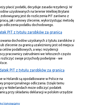
leży płacić podatki, decyduje zasada rezydencji. W
dów uzyskiwanych na terenie Wielkiej Brytanii
 zobowiązany jest do rozliczenia PIT zarówno z
pracę, jak i umowy zlecenie, wykorzystując metodę
go odliczenia podatku dochodowego.
tek PIT z tytułu zarobków za granicą
owania dochodów uzyskanych z tytułu zarobków z
ub zlecenie za granicą uzależniony jest od miejsca
a celów podatkowych, a więc rezydencji
lscy pracownicy zatrudnieni we Włoszech często
 rozliczyć swoje przychody podwójnie - we
lsce.
datek PIT z tytułu zarobków za granicą
ne w Holandii są opodatkowane w Polsce na
y proporcjonalnego odliczania. Dzięki temu
ący w Niderlandach może odliczyć podatek
anicą przy składaniu deklaracji w polskim urzędzie
encjonowany