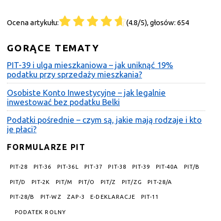
Ocena artykułu:
(4.8/5), głosów: 654
GORĄCE TEMATY
PIT-39 i ulga mieszkaniowa – jak uniknąć 19%
podatku przy sprzedaży mieszkania?
Osobiste Konto Inwestycyjne – jak legalnie
inwestować bez podatku Belki
Podatki pośrednie – czym są, jakie mają rodzaje i kto
je płaci?
FORMULARZE PIT
PIT-28
PIT-36
PIT-36L
PIT-37
PIT-38
PIT-39
PIT-40A
PIT/B
PIT/D
PIT-2K
PIT/M
PIT/O
PIT/Z
PIT/ZG
PIT-28/A
PIT-28/B
PIT-WZ
ZAP-3
E-DEKLARACJE
PIT-11
PODATEK ROLNY