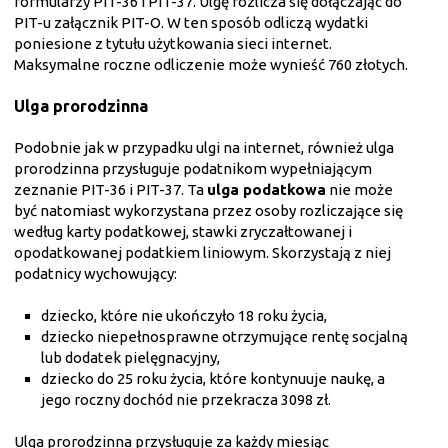
formularzy PIT-36 i PIT-37. Ulgę rozlicza się dołączając do
PIT-u załącznik PIT-O. W ten sposób odliczą wydatki
poniesione z tytułu użytkowania sieci internet.
Maksymalne roczne odliczenie może wynieść 760 złotych.
Ulga prorodzinna
Podobnie jak w przypadku ulgi na internet, również ulga
prorodzinna przysługuje podatnikom wypełniającym
zeznanie PIT-36 i PIT-37. Ta
ulga podatkowa
nie może
być natomiast wykorzystana przez osoby rozliczające się
według karty podatkowej, stawki zryczałtowanej i
opodatkowanej podatkiem liniowym. Skorzystają z niej
podatnicy wychowujący:
dziecko, które nie ukończyło 18 roku życia,
dziecko niepełnosprawne otrzymujące rentę socjalną
lub dodatek pielęgnacyjny,
dziecko do 25 roku życia, które kontynuuje naukę, a
jego roczny dochód nie przekracza 3098 zł.
Ulga prorodzinna przysługuje za każdy miesiąc