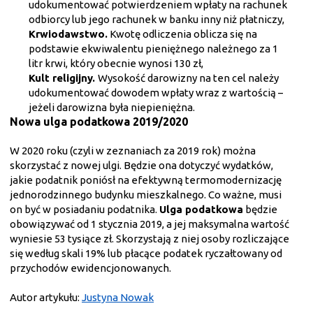
udokumentować potwierdzeniem wpłaty na rachunek
odbiorcy lub jego rachunek w banku inny niż płatniczy,
Krwiodawstwo.
Kwotę odliczenia oblicza się na
podstawie ekwiwalentu pieniężnego należnego za 1
litr krwi, który obecnie wynosi 130 zł,
Kult religijny.
Wysokość darowizny na ten cel należy
udokumentować dowodem wpłaty wraz z wartością –
jeżeli darowizna była niepieniężna.
Nowa
ulga podatkowa
2019/2020
W 2020 roku (czyli w zeznaniach za 2019 rok) można
skorzystać z nowej ulgi. Będzie ona dotyczyć wydatków,
jakie podatnik poniósł na efektywną termomodernizację
jednorodzinnego budynku mieszkalnego. Co ważne, musi
on być w posiadaniu podatnika.
Ulga podatkowa
będzie
obowiązywać od 1 stycznia 2019, a jej maksymalna wartość
wyniesie 53 tysiące zł. Skorzystają z niej osoby rozliczające
się według skali 19% lub płacące podatek ryczałtowany od
przychodów ewidencjonowanych.
Autor artykułu:
Justyna Nowak