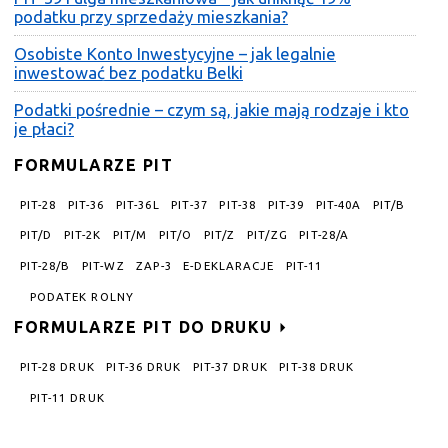
podatku przy sprzedaży mieszkania?
Osobiste Konto Inwestycyjne – jak legalnie
inwestować bez podatku Belki
Podatki pośrednie – czym są, jakie mają rodzaje i kto
je płaci?
FORMULARZE PIT
PIT-28
PIT-36
PIT-36L
PIT-37
PIT-38
PIT-39
PIT-40A
PIT/B
PIT/D
PIT-2K
PIT/M
PIT/O
PIT/Z
PIT/ZG
PIT-28/A
PIT-28/B
PIT-WZ
ZAP-3
E-DEKLARACJE
PIT-11
PODATEK ROLNY
FORMULARZE PIT DO DRUKU
PIT-28 DRUK
PIT-36 DRUK
PIT-37 DRUK
PIT-38 DRUK
PIT-11 DRUK