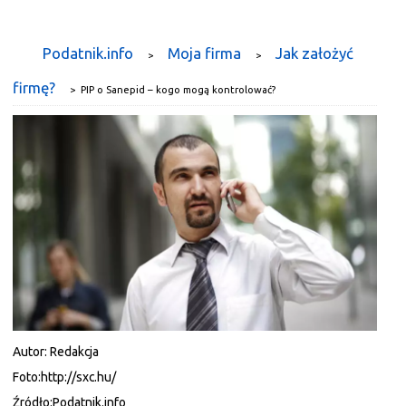
Podatnik.info
Moja firma
Jak założyć
>
>
firmę?
>
PIP o Sanepid – kogo mogą kontrolować?
Autor:
Redakcja
Foto:
http://sxc.hu/
Źródło:
Podatnik.info