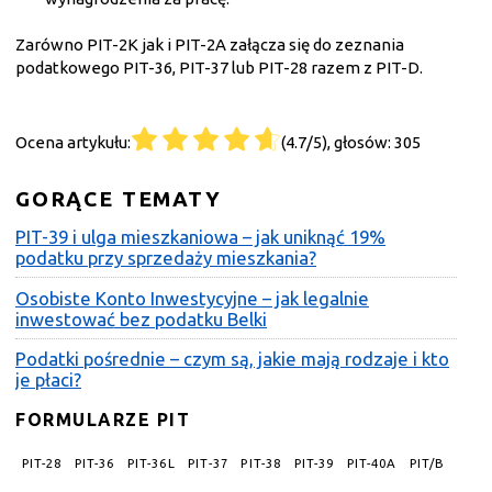
Zarówno PIT-2K jak i PIT-2A załącza się do zeznania
podatkowego PIT-36, PIT-37 lub PIT-28 razem z PIT-D.
Ocena artykułu:
(4.7/5), głosów: 305
GORĄCE TEMATY
PIT-39 i ulga mieszkaniowa – jak uniknąć 19%
podatku przy sprzedaży mieszkania?
Osobiste Konto Inwestycyjne – jak legalnie
inwestować bez podatku Belki
Podatki pośrednie – czym są, jakie mają rodzaje i kto
je płaci?
FORMULARZE PIT
PIT-28
PIT-36
PIT-36L
PIT-37
PIT-38
PIT-39
PIT-40A
PIT/B