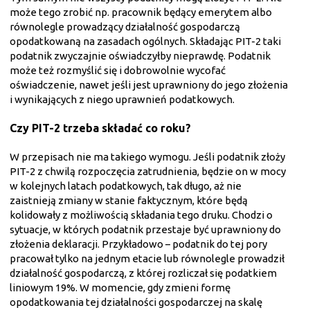
może tego zrobić np. pracownik będący emerytem albo
równolegle prowadzący działalność gospodarczą
opodatkowaną na zasadach ogólnych. Składając PIT-2 taki
podatnik zwyczajnie oświadczyłby nieprawdę. Podatnik
może też rozmyślić się i dobrowolnie wycofać
oświadczenie, nawet jeśli jest uprawniony do jego złożenia
i wynikających z niego uprawnień podatkowych.
Czy PIT-2 trzeba składać co roku?
W przepisach nie ma takiego wymogu. Jeśli podatnik złoży
PIT-2 z chwilą rozpoczęcia zatrudnienia, będzie on w mocy
w kolejnych latach podatkowych, tak długo, aż nie
zaistnieją zmiany w stanie faktycznym, które będą
kolidowały z możliwością składania tego druku. Chodzi o
sytuacje, w których podatnik przestaje być uprawniony do
złożenia deklaracji. Przykładowo – podatnik do tej pory
pracował tylko na jednym etacie lub równolegle prowadził
działalność gospodarczą, z której rozliczał się podatkiem
liniowym 19%. W momencie, gdy zmieni formę
opodatkowania tej działalności gospodarczej na skalę