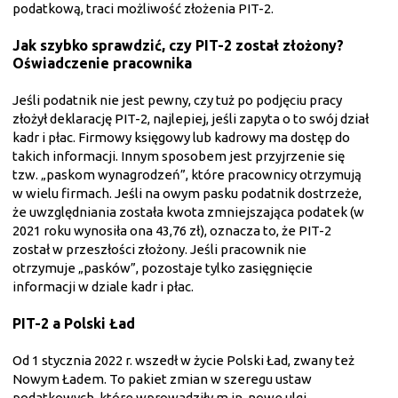
podatkową, traci możliwość złożenia PIT-2.
Jak szybko sprawdzić, czy PIT-2 został złożony?
Oświadczenie pracownika
Jeśli podatnik nie jest pewny, czy tuż po podjęciu pracy
złożył deklarację PIT-2, najlepiej, jeśli zapyta o to swój dział
kadr i płac. Firmowy księgowy lub kadrowy ma dostęp do
takich informacji. Innym sposobem jest przyjrzenie się
tzw. „paskom wynagrodzeń”, które pracownicy otrzymują
w wielu firmach. Jeśli na owym pasku podatnik dostrzeże,
że uwzględniania została kwota zmniejszająca podatek (w
2021 roku wynosiła ona 43,76 zł), oznacza to, że PIT-2
został w przeszłości złożony. Jeśli pracownik nie
otrzymuje „pasków”, pozostaje tylko zasięgnięcie
informacji w dziale kadr i płac.
PIT-2 a Polski Ład
Od 1 stycznia 2022 r. wszedł w życie Polski Ład, zwany też
Nowym Ładem. To pakiet zmian w szeregu ustaw
podatkowych, które wprowadziły m.in. nowe ulgi