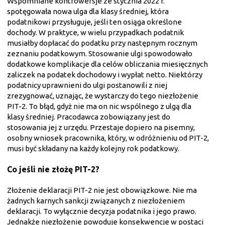
Wspomniane kontrowersje ze stycznia 2022 r.
spotęgowała nowa ulga dla klasy średniej, która
podatnikowi przysługuje, jeśli ten osiąga określone
dochody. W praktyce, w wielu przypadkach podatnik
musiałby dopłacać do podatku przy następnym rocznym
zeznaniu podatkowym. Stosowanie ulgi spowodowało
dodatkowe komplikacje dla celów obliczania miesięcznych
zaliczek na podatek dochodowy i wypłat netto. Niektórzy
podatnicy uprawnieni do ulgi postanowili z niej
zrezygnować, uznając, że wystarczy do tego niezłożenie
PIT-2. To błąd, gdyż nie ma on nic wspólnego z ulgą dla
klasy średniej. Pracodawca zobowiązany jest do
stosowania jej z urzędu. Przestaje dopiero na pisemny,
osobny wniosek pracownika, który, w odróżnieniu od PIT-2,
musi być składany na każdy kolejny rok podatkowy.
Co jeśli nie złożę PIT-2?
Złożenie deklaracji PIT-2 nie jest obowiązkowe. Nie ma
żadnych karnych sankcji związanych z niezłożeniem
deklaracji. To wyłącznie decyzja podatnika i jego prawo.
Jednakże niezłożenie powoduje konsekwencje w postaci