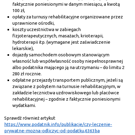
faktycznie poniesionymi w danym miesiącu, a kwotą
100 zł,
opłaty za turnusy rehabilitacyjne organizowane przez
uprawnione ośrodki,
koszty uczestnictwa w zabiegach
fizjoterapeutycznych, masażach, krioterapii,
hydroterapii itp. (wymagane jest zaświadczenie
lekarskie),
dojazdy samochodem osobowym stanowiącym
własność lub współwłasność osoby niepełnosprawnej
albo podatnika mającego ją na utrzymaniu – do limitu 2
280 zł rocznie.
odpłatne przejazdy transportem publicznym, jeżeli są
związane z pobytem na turnusie rehabilitacyjnym, w
zakładzie lecznictwa uzdrowiskowego lub placówce
rehabilitacyjnej – zgodnie z faktycznie poniesionymi
wydatkami.
Sprawdź również artykuł:
https://www.podatnik.info/publikacje/czy-leczenie-
prywatne-mozna-odliczyc-od-podatku,6363ba