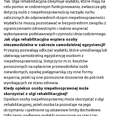
Tak. Ulga rehabilitacyjna obejmuje wydatki, które mają na
celu pomoc w codziennym funkcjonowaniu, zwłaszcza gdy
dotyczą osób z niepełnosprawnością narządu ruchu
zaliczonych do odpowiednich stopni niepełnosprawności.
Wydatki te muszą pozostawać w bezpośrednim związku z
ograniczeniami zdrowotnymi i realnie wspierać
wykonywanie podstawowych czynności dnia codziennego.
Jak ulga rehabilitacyjna wspiera osoby
niesamodzielne w zakresie samodzielnej egzystencji?
Przepisy pozwalają odliczać wydatki, które umożliwiają lub
ułatwiają samodzielną egzystencję osobom z
niepełnosprawnością. Dotyczy to m.in. kosztów
ponoszonych na opłacenie przewodników osób
niewidomych, opiekę pielęgniarską czy inne formy
wsparcia, jeżeli są one ponoszone stosownie do potrzeb
wynikających ze stanu zdrowia.
Kiedy opiekun osoby niepełnosprawnej może
skorzystać z ulgi rehabilitacyjnej?
Opiekun osoby niepełnosprawnej może skorzystać z ulgi
rehabilitacyjnej, jeżeli osoba ta pozostaje na jego
utrzymaniu i spełnione są ustawowe limity dochodowe.
Odliczeniu podlegają wydatki ponoszone na rzecz tej