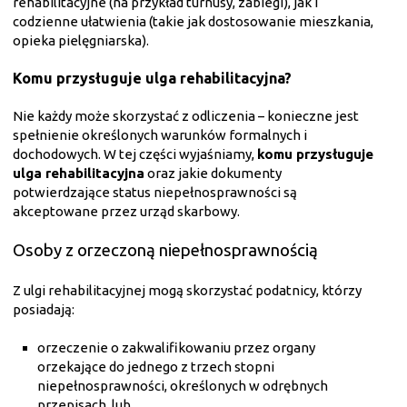
rehabilitacyjne (na przykład turnusy, zabiegi), jak i
codzienne ułatwienia (takie jak dostosowanie mieszkania,
opieka pielęgniarska).
Komu przysługuje ulga rehabilitacyjna
?
Nie każdy może skorzystać z odliczenia – konieczne jest
spełnienie określonych warunków formalnych i
dochodowych. W tej części wyjaśniamy,
komu przysługuje
ulga rehabilitacyjna
oraz jakie dokumenty
potwierdzające status niepełnosprawności są
akceptowane przez urząd skarbowy.
Osoby z orzeczoną niepełnosprawnością
Z ulgi rehabilitacyjnej mogą skorzystać podatnicy, którzy
posiadają:
orzeczenie o zakwalifikowaniu przez organy
orzekające do jednego z trzech stopni
niepełnosprawności, określonych w odrębnych
przepisach, lub