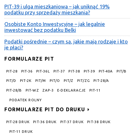
PIT-39 i ulga mieszkaniowa – jak uniknąć 19%
podatku przy sprzedaży mieszkania?
Osobiste Konto Inwestycyjne – jak legalnie
inwestować bez podatku Belki
Podatki pośrednie – czym są, jakie mają rodzaje i kto
je płaci?
FORMULARZE PIT
PIT-28
PIT-36
PIT-36L
PIT-37
PIT-38
PIT-39
PIT-40A
PIT/B
PIT/D
PIT-2K
PIT/M
PIT/O
PIT/Z
PIT/ZG
PIT-28/A
PIT-28/B
PIT-WZ
ZAP-3
E-DEKLARACJE
PIT-11
PODATEK ROLNY
FORMULARZE PIT DO DRUKU
PIT-28 DRUK
PIT-36 DRUK
PIT-37 DRUK
PIT-38 DRUK
PIT-11 DRUK