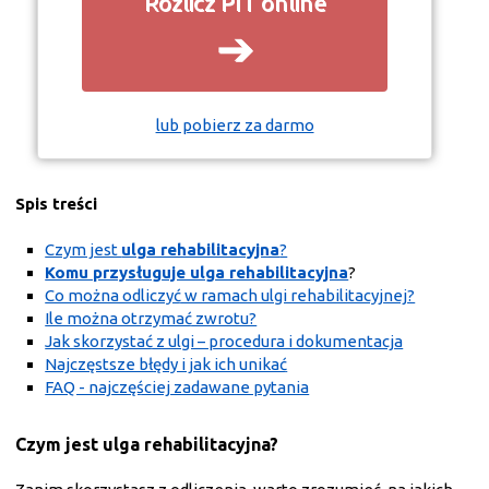
Rozlicz PIT online
➔
lub pobierz za darmo
Spis treści
Czym jest
ulga rehabilitacyjna
?
Komu przysługuje ulga rehabilitacyjna
?
Co można odliczyć w ramach ulgi rehabilitacyjnej?
Ile można otrzymać zwrotu?
Jak skorzystać z ulgi – procedura i dokumentacja
Najczęstsze błędy i jak ich unikać
FAQ - najczęściej zadawane pytania
Czym jest
ulga rehabilitacyjna
?