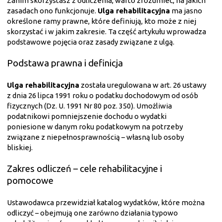
Zanim skorzystasz z odliczenia, warto zrozumieć, na jakich
zasadach ono funkcjonuje.
Ulga rehabilitacyjna
ma jasno
określone ramy prawne, które definiują, kto może z niej
skorzystać i w jakim zakresie. Ta część artykułu wprowadza
podstawowe pojęcia oraz zasady związane z ulgą.
Podstawa prawna i definicja
Ulga rehabilitacyjna
została uregulowana w art. 26 ustawy
z dnia 26 lipca 1991 roku o podatku dochodowym od osób
fizycznych (Dz. U. 1991 Nr 80 poz. 350). Umożliwia
podatnikowi pomniejszenie dochodu o wydatki
poniesione w danym roku podatkowym na potrzeby
związane z niepełnosprawnością – własną lub osoby
bliskiej.
Zakres odliczeń – cele rehabilitacyjne i
pomocowe
Ustawodawca przewidział katalog wydatków, które można
odliczyć – obejmują one zarówno działania typowo