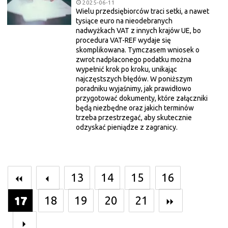
2025-06-11
Wielu przedsiębiorców traci setki, a nawet
tysiące euro na nieodebranych
nadwyżkach VAT z innych krajów UE, bo
procedura VAT-REF wydaje się
skomplikowana. Tymczasem wniosek o
zwrot nadpłaconego podatku można
wypełnić krok po kroku, unikając
najczęstszych błędów. W poniższym
poradniku wyjaśnimy, jak prawidłowo
przygotować dokumenty, które załączniki
będą niezbędne oraz jakich terminów
trzeba przestrzegać, aby skutecznie
odzyskać pieniądze z zagranicy.
13
14
15
16
17
18
19
20
21