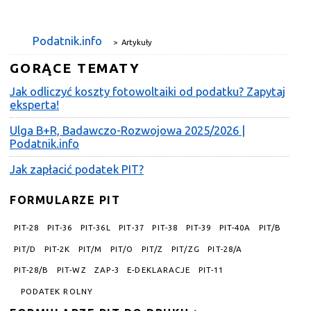
Podatnik.info
>
Artykuły
GORĄCE TEMATY
Jak odliczyć koszty fotowoltaiki od podatku? Zapytaj
eksperta!
Ulga B+R, Badawczo-Rozwojowa 2025/2026 |
Podatnik.info
Jak zapłacić podatek PIT?
FORMULARZE PIT
PIT-28
PIT-36
PIT-36L
PIT-37
PIT-38
PIT-39
PIT-40A
PIT/B
PIT/D
PIT-2K
PIT/M
PIT/O
PIT/Z
PIT/ZG
PIT-28/A
PIT-28/B
PIT-WZ
ZAP-3
E-DEKLARACJE
PIT-11
PODATEK ROLNY