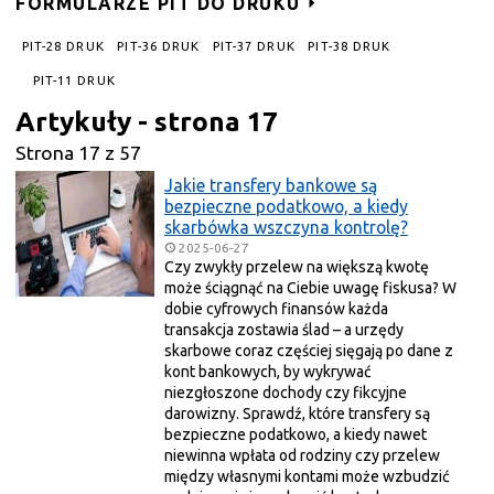
FORMULARZE PIT DO DRUKU
PIT-28 DRUK
PIT-36 DRUK
PIT-37 DRUK
PIT-38 DRUK
PIT-11 DRUK
Artykuły - strona 17
Strona 17 z 57
Jakie transfery bankowe są
bezpieczne podatkowo, a kiedy
skarbówka wszczyna kontrolę?
2025-06-27
Czy zwykły przelew na większą kwotę
może ściągnąć na Ciebie uwagę fiskusa? W
dobie cyfrowych finansów każda
transakcja zostawia ślad – a urzędy
skarbowe coraz częściej sięgają po dane z
kont bankowych, by wykrywać
niezgłoszone dochody czy fikcyjne
darowizny. Sprawdź, które transfery są
bezpieczne podatkowo, a kiedy nawet
niewinna wpłata od rodziny czy przelew
między własnymi kontami może wzbudzić