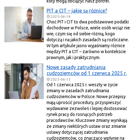
koty mogą obciążyć nasz portfel.
PIT a CIT – jakie są różnice?
2025-06-14
Choć PIT i CIT to dwa podstawowe podatki
dochodowe w Polsce, wiele osób wciąż nie
wie, czym się od siebie różnią, kogo
dotyczą i na jakich zasadach są rozliczane.
W tym artykule jasno wyjaśniamy różnice
między PIT a CIT – zarówno w kontekście
prawnym, jak i praktycznym.
Nowe zasady zatrudniania
cudzoziemców od 1 czerwca 2025 r.
2025-06-13
Od 1 czerwca 2025 r. weszły w życie
zmiany w zasadach zatrudniania
cudzoziemców w Polsce. Nowe przepisy
mają uprościć procedury, przyspieszyć
wydawanie zezwoleń i lepiej dostosować
rynek pracy do rosnących potrzeb
pracodawców. Kluczowe zmiany wynikają
ze zmiany niektórych ustaw oraz zmianie
ustawy dotyczącej zatrudniania
cudzoziemców, co znacząco wpłynie na