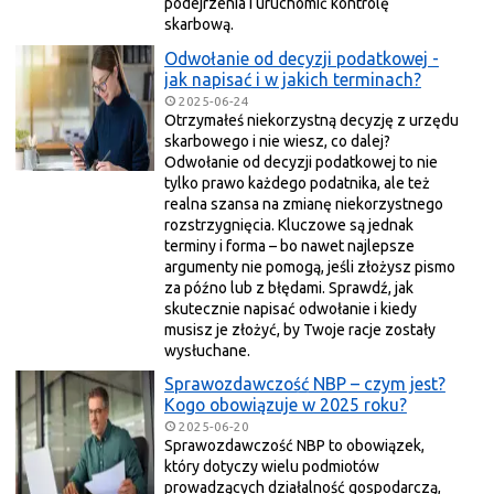
podejrzenia i uruchomić kontrolę
skarbową.
Odwołanie od decyzji podatkowej -
jak napisać i w jakich terminach?
2025-06-24
Otrzymałeś niekorzystną decyzję z urzędu
skarbowego i nie wiesz, co dalej?
Odwołanie od decyzji podatkowej to nie
tylko prawo każdego podatnika, ale też
realna szansa na zmianę niekorzystnego
rozstrzygnięcia. Kluczowe są jednak
terminy i forma – bo nawet najlepsze
argumenty nie pomogą, jeśli złożysz pismo
za późno lub z błędami. Sprawdź, jak
skutecznie napisać odwołanie i kiedy
musisz je złożyć, by Twoje racje zostały
wysłuchane.
Sprawozdawczość NBP – czym jest?
Kogo obowiązuje w 2025 roku?
2025-06-20
Sprawozdawczość NBP to obowiązek,
który dotyczy wielu podmiotów
prowadzących działalność gospodarczą,