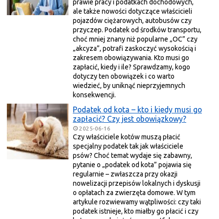
prawie pracy i podatkach dochodowych,
ale także nowości dotyczące właścicieli
pojazdów ciężarowych, autobusów czy
przyczep. Podatek od środków transportu,
choć mniej znany niż popularne „OC” czy
„akcyza”, potrafi zaskoczyć wysokością i
zakresem obowiązywania. Kto musi go
zapłacić, kiedy i ile? Sprawdzamy, kogo
dotyczy ten obowiązek i co warto
wiedzieć, by uniknąć nieprzyjemnych
konsekwencji.
Podatek od kota – kto i kiedy musi go
zapłacić? Czy jest obowiązkowy?
2025-06-16
Czy właściciele kotów muszą płacić
specjalny podatek tak jak właściciele
psów? Choć temat wydaje się zabawny,
pytanie o „podatek od kota” pojawia się
regularnie – zwłaszcza przy okazji
nowelizacji przepisów lokalnych i dyskusji
o opłatach za zwierzęta domowe. W tym
artykule rozwiewamy wątpliwości: czy taki
podatek istnieje, kto miałby go płacić i czy