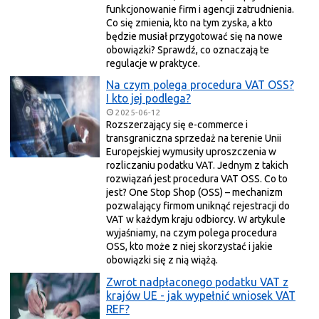
funkcjonowanie firm i agencji zatrudnienia.
Co się zmienia, kto na tym zyska, a kto
będzie musiał przygotować się na nowe
obowiązki? Sprawdź, co oznaczają te
regulacje w praktyce.
Na czym polega procedura VAT OSS?
I kto jej podlega?
2025-06-12
Rozszerzający się e-commerce i
transgraniczna sprzedaż na terenie Unii
Europejskiej wymusiły uproszczenia w
rozliczaniu podatku VAT. Jednym z takich
rozwiązań jest procedura VAT OSS. Co to
jest? One Stop Shop (OSS) – mechanizm
pozwalający firmom uniknąć rejestracji do
VAT w każdym kraju odbiorcy. W artykule
wyjaśniamy, na czym polega procedura
OSS, kto może z niej skorzystać i jakie
obowiązki się z nią wiążą.
Zwrot nadpłaconego podatku VAT z
krajów UE - jak wypełnić wniosek VAT
REF?