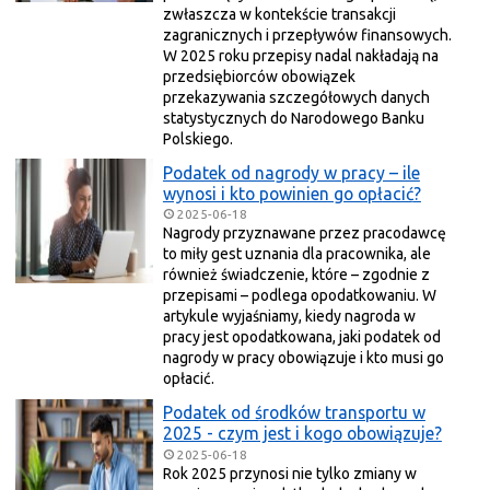
zwłaszcza w kontekście transakcji
zagranicznych i przepływów finansowych.
W 2025 roku przepisy nadal nakładają na
przedsiębiorców obowiązek
przekazywania szczegółowych danych
statystycznych do Narodowego Banku
Polskiego.
Podatek od nagrody w pracy – ile
wynosi i kto powinien go opłacić?
2025-06-18
Nagrody przyznawane przez pracodawcę
to miły gest uznania dla pracownika, ale
również świadczenie, które – zgodnie z
przepisami – podlega opodatkowaniu. W
artykule wyjaśniamy, kiedy nagroda w
pracy jest opodatkowana, jaki podatek od
nagrody w pracy obowiązuje i kto musi go
opłacić.
Podatek od środków transportu w
2025 - czym jest i kogo obowiązuje?
2025-06-18
Rok 2025 przynosi nie tylko zmiany w