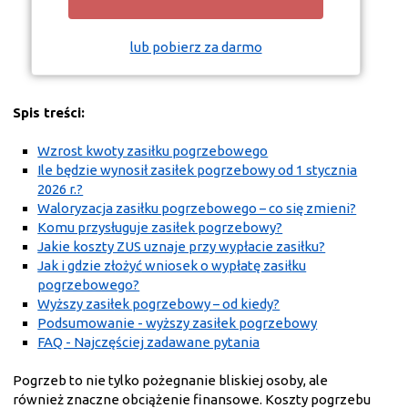
lub pobierz za darmo
Spis treści:
Wzrost kwoty zasiłku pogrzebowego
Ile będzie wynosił zasiłek pogrzebowy od 1 stycznia
2026 r.?
Waloryzacja zasiłku pogrzebowego – co się zmieni?
Komu przysługuje zasiłek pogrzebowy?
Jakie koszty ZUS uznaje przy wypłacie zasiłku?
Jak i gdzie złożyć wniosek o wypłatę zasiłku
pogrzebowego?
Wyższy zasiłek pogrzebowy – od kiedy?
Podsumowanie - wyższy zasiłek pogrzebowy
FAQ - Najczęściej zadawane pytania
Pogrzeb to nie tylko pożegnanie bliskiej osoby, ale
również znaczne obciążenie finansowe. Koszty pogrzebu