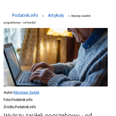
Podatnik.info
Artykuły
>
>
Wyższy zasiłek
pogrzebowy - od kiedy?
Autor:
Mirosław Ziętek
Foto:
Podatnik.info
Źródło:
Podatnik.info
Wyższy zasiłek pogrzebowy - od