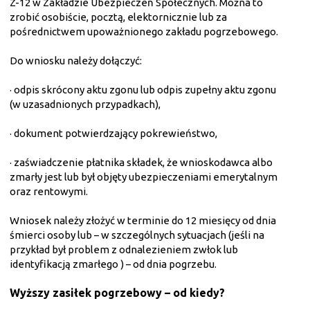
Z-12 w Zakładzie Ubezpieczeń Społecznych. Można to
zrobić osobiście, pocztą, elektornicznie lub za
pośrednictwem upoważnionego zakładu pogrzebowego.
Do wniosku należy dołączyć:
·
odpis skrócony aktu zgonu lub odpis zupełny aktu zgonu
(w uzasadnionych przypadkach),
·
dokument potwierdzający pokrewieństwo,
·
zaświadczenie płatnika składek, że wnioskodawca albo
zmarły jest lub był objęty ubezpieczeniami emerytalnym
oraz rentowymi.
Wniosek należy złożyć w terminie do 12 miesięcy od dnia
śmierci osoby lub – w szczególnych sytuacjach (jeśli na
przykład był problem z odnalezieniem zwłok lub
identyfikacją zmarłego ) – od dnia pogrzebu.
Wyższy zasiłek pogrzebowy – od kiedy?