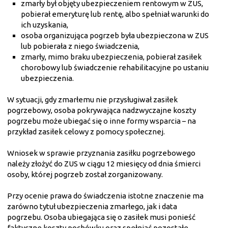
zmarły był objęty ubezpieczeniem rentowym w ZUS,
pobierał emeryturę lub rentę, albo spełniał warunki do
ich uzyskania,
osoba organizująca pogrzeb była ubezpieczona w ZUS
lub pobierała z niego świadczenia,
zmarły, mimo braku ubezpieczenia, pobierał zasiłek
chorobowy lub świadczenie rehabilitacyjne po ustaniu
ubezpieczenia.
W sytuacji, gdy zmarłemu nie przysługiwał zasiłek
pogrzebowy, osoba pokrywająca nadzwyczajne koszty
pogrzebu może ubiegać się o inne formy wsparcia – na
przykład zasiłek celowy z pomocy społecznej.
Wniosek w sprawie przyznania zasiłku pogrzebowego
należy złożyć do ZUS w ciągu 12 miesięcy od dnia śmierci
osoby, której pogrzeb został zorganizowany.
Przy ocenie prawa do świadczenia istotne znaczenie ma
zarówno tytuł ubezpieczenia zmarłego, jak i data
pogrzebu. Osoba ubiegająca się o zasiłek musi ponieść
faktyczne koszty pochówku oraz spełniać pozostałe