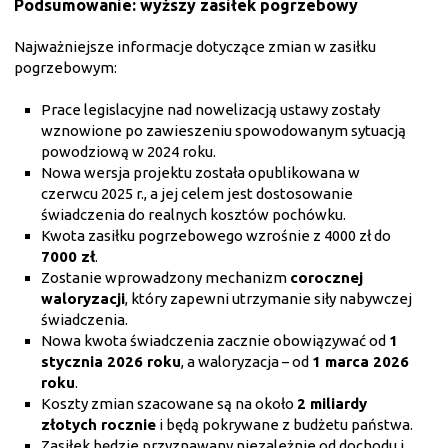
Podsumowanie: wyższy zasiłek pogrzebowy
Najważniejsze informacje dotyczące zmian w zasiłku
pogrzebowym:
Prace legislacyjne nad nowelizacją ustawy zostały
wznowione po zawieszeniu spowodowanym sytuacją
powodziową w 2024 roku.
Nowa wersja projektu została opublikowana w
czerwcu 2025 r., a jej celem jest dostosowanie
świadczenia do realnych kosztów pochówku.
Kwota zasiłku pogrzebowego wzrośnie z 4000 zł do
7000 zł
.
Zostanie wprowadzony mechanizm
corocznej
waloryzacji
, który zapewni utrzymanie siły nabywczej
świadczenia.
Nowa kwota świadczenia zacznie obowiązywać od
1
stycznia 2026 roku
, a waloryzacja – od
1 marca 2026
roku
.
Koszty zmian szacowane są na około
2 miliardy
złotych rocznie
i będą pokrywane z budżetu państwa.
Zasiłek będzie przyznawany niezależnie od dochodu i