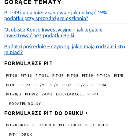
GORĄCE TEMATY
PIT-39 i ulga mieszkaniowa – jak uniknąć 19%
podatku przy sprzedaży mieszkania?
Osobiste Konto Inwestycyjne – jak legalnie
inwestować bez podatku Belki
Podatki pośrednie – czym są, jakie mają rodzaje i kto
je płaci?
FORMULARZE PIT
PIT-28
PIT-36
PIT-36L
PIT-37
PIT-38
PIT-39
PIT-40A
PIT/B
PIT/D
PIT-2K
PIT/M
PIT/O
PIT/Z
PIT/ZG
PIT-28/A
PIT-28/B
PIT-WZ
ZAP-3
E-DEKLARACJE
PIT-11
PODATEK ROLNY
FORMULARZE PIT DO DRUKU
PIT-28 DRUK
PIT-36 DRUK
PIT-37 DRUK
PIT-38 DRUK
PIT-11 DRUK