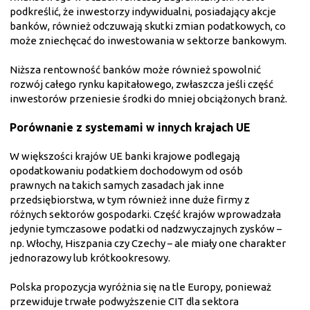
podkreślić, że inwestorzy indywidualni, posiadający akcje
banków, również odczuwają skutki zmian podatkowych, co
może zniechęcać do inwestowania w sektorze bankowym.
Niższa rentowność banków może również spowolnić
rozwój całego rynku kapitałowego, zwłaszcza jeśli część
inwestorów przeniesie środki do mniej obciążonych branż.
Porównanie z systemami w innych krajach UE
W większości krajów UE banki krajowe podlegają
opodatkowaniu podatkiem dochodowym od osób
prawnych na takich samych zasadach jak inne
przedsiębiorstwa, w tym również inne duże firmy z
różnych sektorów gospodarki. Część krajów wprowadzała
jedynie tymczasowe podatki od nadzwyczajnych zysków –
np. Włochy, Hiszpania czy Czechy – ale miały one charakter
jednorazowy lub krótkookresowy.
Polska propozycja wyróżnia się na tle Europy, ponieważ
przewiduje trwałe podwyższenie CIT dla sektora