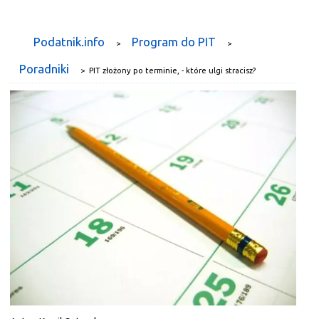
Podatnik.info
Program do PIT
>
>
Poradniki
>
PIT złożony po terminie, - które ulgi stracisz?