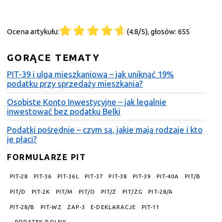
Ocena artykułu:
(4.8/5), głosów: 655
GORĄCE TEMATY
PIT-39 i ulga mieszkaniowa – jak uniknąć 19%
podatku przy sprzedaży mieszkania?
Osobiste Konto Inwestycyjne – jak legalnie
inwestować bez podatku Belki
Podatki pośrednie – czym są, jakie mają rodzaje i kto
je płaci?
FORMULARZE PIT
PIT-28
PIT-36
PIT-36L
PIT-37
PIT-38
PIT-39
PIT-40A
PIT/B
PIT/D
PIT-2K
PIT/M
PIT/O
PIT/Z
PIT/ZG
PIT-28/A
PIT-28/B
PIT-WZ
ZAP-3
E-DEKLARACJE
PIT-11
PODATEK ROLNY