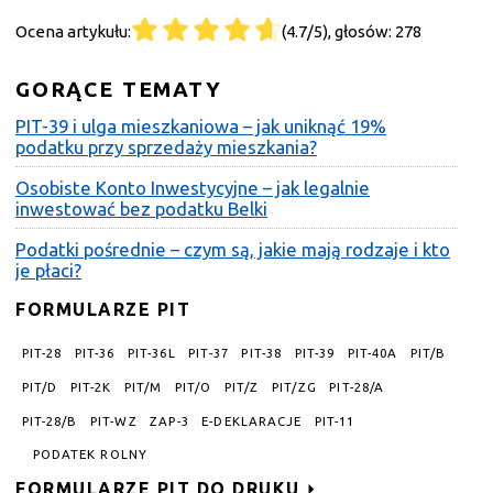
Ocena artykułu:
(4.7/5), głosów: 278
GORĄCE TEMATY
PIT-39 i ulga mieszkaniowa – jak uniknąć 19%
podatku przy sprzedaży mieszkania?
Osobiste Konto Inwestycyjne – jak legalnie
inwestować bez podatku Belki
Podatki pośrednie – czym są, jakie mają rodzaje i kto
je płaci?
FORMULARZE PIT
PIT-28
PIT-36
PIT-36L
PIT-37
PIT-38
PIT-39
PIT-40A
PIT/B
PIT/D
PIT-2K
PIT/M
PIT/O
PIT/Z
PIT/ZG
PIT-28/A
PIT-28/B
PIT-WZ
ZAP-3
E-DEKLARACJE
PIT-11
PODATEK ROLNY
FORMULARZE PIT DO DRUKU