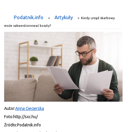
Podatnik.info
Artykuły
>
>
Kiedy urząd skarbowy
może zakwestionować koszty?
Autor:
Anna Ciecierska
Foto:
http://sxc.hu/
Źródło:
Podatnik.info