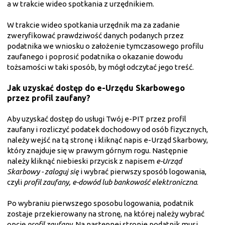
a w trakcie wideo spotkania z urzędnikiem.
W trakcie wideo spotkania urzędnik ma za zadanie
zweryfikować prawdziwość danych podanych przez
podatnika we wniosku o założenie tymczasowego profilu
zaufanego i poprosić podatnika o okazanie dowodu
tożsamości w taki sposób, by mógł odczytać jego treść.
Jak uzyskać dostęp do e-Urzędu Skarbowego
przez profil zaufany?
Aby uzyskać dostęp do usługi Twój e-PIT przez profil
zaufany i rozliczyć podatek dochodowy od osób fizycznych,
należy wejść na tą stronę i kliknąć napis e-Urząd Skarbowy,
który znajduje się w prawym górnym rogu. Następnie
należy kliknąć niebieski przycisk z napisem
e-Urząd
Skarbowy - zaloguj się
i wybrać pierwszy sposób logowania,
czyli
profil zaufany, e-dowód lub bankowość elektroniczna
.
Po wybraniu pierwszego sposobu logowania, podatnik
zostaje przekierowany na stronę, na której należy wybrać
opcję
profil zaufany
. Na następnej stronie podatnik musi