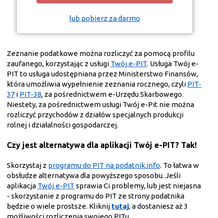
lub pobierz za darmo
Zeznanie podatkowe można rozliczyć za pomocą profilu
zaufanego, korzystając z usługi
Twój e-PIT
. Usługa Twój e-
PIT to usługa udostępniana przez Ministerstwo Finansów,
która umożliwia wypełnienie zeznania rocznego, czyli
PIT-
37
i
PIT-38
, za pośrednictwem e-Urzędu Skarbowego.
Niestety, za pośrednictwem usługi Twój e-Pit nie można
rozliczyć przychodów z działów specjalnych produkcji
rolnej i działalności gospodarczej.
Czy jest alternatywa dla aplikacji Twój e-PIT? Tak!
Skorzystaj z
programu do PIT na podatnik.info
. To łatwa w
obsłudze alternatywa dla powyższego sposobu. Jeśli
aplikacja
Twój e-PIT
sprawia Ci problemy, lub jest niejasna
- skorzystanie z programu do PIT ze strony podatnika
będzie o wiele prostsze. Kliknij
tutaj
, a dostaniesz aż 3
możliwości rozliczenia swojego PITu.