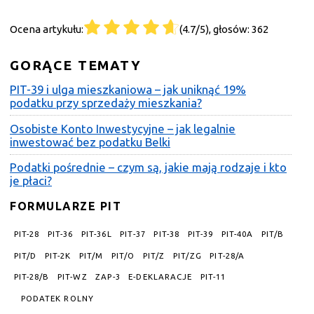
Ocena artykułu:
(4.7/5), głosów: 362
GORĄCE TEMATY
PIT-39 i ulga mieszkaniowa – jak uniknąć 19%
podatku przy sprzedaży mieszkania?
Osobiste Konto Inwestycyjne – jak legalnie
inwestować bez podatku Belki
Podatki pośrednie – czym są, jakie mają rodzaje i kto
je płaci?
FORMULARZE PIT
PIT-28
PIT-36
PIT-36L
PIT-37
PIT-38
PIT-39
PIT-40A
PIT/B
PIT/D
PIT-2K
PIT/M
PIT/O
PIT/Z
PIT/ZG
PIT-28/A
PIT-28/B
PIT-WZ
ZAP-3
E-DEKLARACJE
PIT-11
PODATEK ROLNY