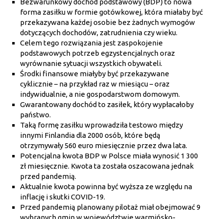
Bezwarunkowy dochód podstawowy (BDP) to nowa
forma zasiłku w formie gotówkowej, która miałaby być
przekazywana każdej osobie bez żadnych wymogów
dotyczących dochodów, zatrudnienia czy wieku.
Celem tego rozwiązania jest zaspokojenie
podstawowych potrzeb egzystencjalnych oraz
wyrównanie sytuacji wszystkich obywateli.
Środki finansowe miałyby być przekazywane
cyklicznie – na przykład raz w miesiącu – oraz
indywidualnie, a nie gospodarstwom domowym.
Gwarantowany dochód to zasiłek, który wypłacałoby
państwo.
Taką formę zasiłku wprowadziła testowo między
innymi Finlandia dla 2000 osób, które będą
otrzymywały 560 euro miesięcznie przez dwa lata.
Potencjalna kwota BDP w Polsce miała wynosić 1 300
zł miesięcznie. Kwota ta została oszacowana jednak
przed pandemią.
Aktualnie kwota powinna być wyższa ze względu na
inflację i skutki COVID-19.
Przed pandemią planowany pilotaż miał obejmować 9
wybranych gmin w województwie warmińsko-