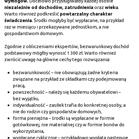
wymogów.
Docelowo przysługiwałby każdej osobie
niezależnie od dochodów, zatrudnienia
oraz
wieku
.
Warto również podkreślić
powtarzalny charakter
świadczenia
. Środki mogłyby być wypłacane, na przykład
raz w miesiącu i przekazywane jednostkom, a nie
gospodarstwom domowym.
Zgodnie z obliczeniami ekspertów, bezwarunkowy dochód
podstawowy mógłby wynosić 1 300 zł. Warto również
zwrócić uwagę na główne cechy tego rozwiązania:
bezwarunkowość – nie obowiązują żadne kryteria
związane na przykład ze składkami czy podejmowaną
pracą,
powszechność – należy się każdemu obywatelowi –
bez wyjątku,
indywidualność – zasiłek trafia do konkretnej osoby, a
nie do rodzin czy gospodarstw domowych,
forma pieniężna – środki są wypłacane w formie
gotówkowej, nie materialnej czy w formie bonów do
wykorzystania,
wypłacane cyklicznie – przykładowo wypłata następuje