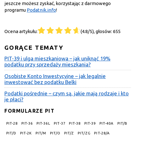
jeszcze możesz zyskać, korzystając z darmowego
programu
Podatnik.info
!
Ocena artykułu:
(4.8/5), głosów: 655
GORĄCE TEMATY
PIT-39 i ulga mieszkaniowa – jak uniknąć 19%
podatku przy sprzedaży mieszkania?
Osobiste Konto Inwestycyjne – jak legalnie
inwestować bez podatku Belki
Podatki pośrednie – czym są, jakie mają rodzaje i kto
je płaci?
FORMULARZE PIT
PIT-28
PIT-36
PIT-36L
PIT-37
PIT-38
PIT-39
PIT-40A
PIT/B
PIT/D
PIT-2K
PIT/M
PIT/O
PIT/Z
PIT/ZG
PIT-28/A