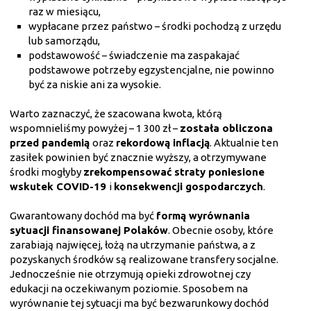
raz w miesiącu,
wypłacane przez państwo – środki pochodzą z urzędu
lub samorządu,
podstawowość – świadczenie ma zaspakajać
podstawowe potrzeby egzystencjalne, nie powinno
być za niskie ani za wysokie.
Warto zaznaczyć, że szacowana kwota, którą
wspomnieliśmy powyżej – 1 300 zł –
została obliczona
przed pandemią
oraz
rekordową inflacją
. Aktualnie ten
zasiłek powinien być znacznie wyższy, a otrzymywane
środki mogłyby
zrekompensować straty poniesione
wskutek COVID-19
i
konsekwencji gospodarczych
.
Gwarantowany dochód ma być
formą wyrównania
sytuacji finansowanej Polaków
. Obecnie osoby, które
zarabiają najwięcej, łożą na utrzymanie państwa, a z
pozyskanych środków są realizowane transfery socjalne.
Jednocześnie nie otrzymują opieki zdrowotnej czy
edukacji na oczekiwanym poziomie. Sposobem na
wyrównanie tej sytuacji ma być bezwarunkowy dochód