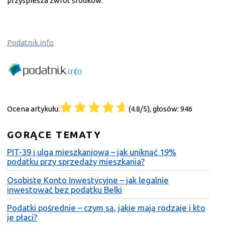
przyspiesza zwrot środków.
Podatnik.info
Ocena artykułu:
(4.8/5), głosów: 946
GORĄCE TEMATY
PIT-39 i ulga mieszkaniowa – jak uniknąć 19%
podatku przy sprzedaży mieszkania?
Osobiste Konto Inwestycyjne – jak legalnie
inwestować bez podatku Belki
Podatki pośrednie – czym są, jakie mają rodzaje i kto
je płaci?