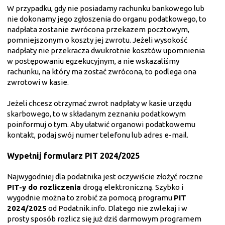
W przypadku, gdy nie posiadamy rachunku bankowego lub
nie dokonamy jego zgłoszenia do organu podatkowego, to
nadpłata zostanie zwrócona przekazem pocztowym,
pomniejszonym o koszty jej zwrotu. Jeżeli wysokość
nadpłaty nie przekracza dwukrotnie kosztów upomnienia
w postępowaniu egzekucyjnym, a nie wskazaliśmy
rachunku, na który ma zostać zwrócona, to podlega ona
zwrotowi w kasie.
Jeżeli chcesz otrzymać zwrot nadpłaty w kasie urzędu
skarbowego, to w składanym zeznaniu podatkowym
poinformuj o tym. Aby ułatwić organowi podatkowemu
kontakt, podaj swój numer telefonu lub adres e-mail.
Wypełnij formularz PIT 2024/2025
Najwygodniej dla podatnika jest oczywiście złożyć roczne
PIT-y do rozliczenia
drogą elektroniczną. Szybko i
wygodnie można to zrobić za pomocą programu
PIT
2024/2025
od Podatnik.info. Dlatego nie zwlekaj i w
prosty sposób rozlicz się już dziś darmowym programem