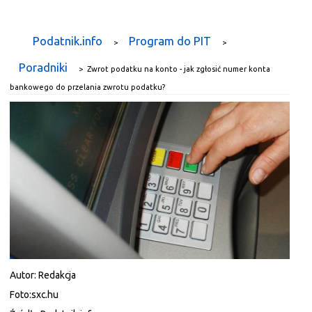
Podatnik.info
Program do PIT
>
>
Poradniki
>
Zwrot podatku na konto - jak zgłosić numer konta
bankowego do przelania zwrotu podatku?
Autor:
Redakcja
Foto:
sxc.hu