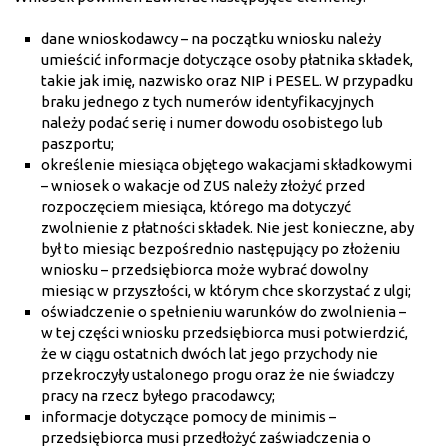
dane wnioskodawcy – na początku wniosku należy
umieścić informacje dotyczące osoby płatnika składek,
takie jak imię, nazwisko oraz NIP i PESEL. W przypadku
braku jednego z tych numerów identyfikacyjnych
należy podać serię i numer dowodu osobistego lub
paszportu;
określenie miesiąca objętego wakacjami składkowymi
– wniosek o wakacje od ZUS należy złożyć przed
rozpoczęciem miesiąca, którego ma dotyczyć
zwolnienie z płatności składek. Nie jest konieczne, aby
był to miesiąc bezpośrednio następujący po złożeniu
wniosku – przedsiębiorca może wybrać dowolny
miesiąc w przyszłości, w którym chce skorzystać z ulgi;
oświadczenie o spełnieniu warunków do zwolnienia –
w tej części wniosku przedsiębiorca musi potwierdzić,
że w ciągu ostatnich dwóch lat jego przychody nie
przekroczyły ustalonego progu oraz że nie świadczy
pracy na rzecz byłego pracodawcy;
informacje dotyczące pomocy de minimis –
przedsiębiorca musi przedłożyć zaświadczenia o