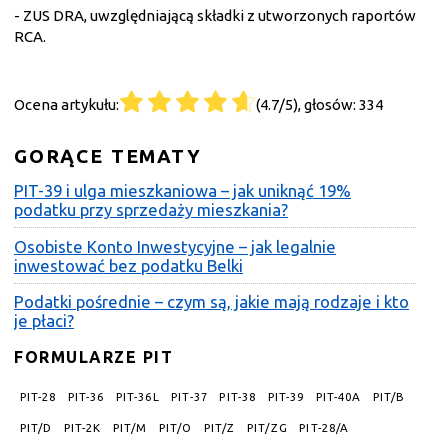
- ZUS DRA, uwzględniającą składki z utworzonych raportów
RCA.
Ocena artykułu:
(4.7/5), głosów: 334
GORĄCE TEMATY
PIT-39 i ulga mieszkaniowa – jak uniknąć 19%
podatku przy sprzedaży mieszkania?
Osobiste Konto Inwestycyjne – jak legalnie
inwestować bez podatku Belki
Podatki pośrednie – czym są, jakie mają rodzaje i kto
je płaci?
FORMULARZE PIT
PIT-28
PIT-36
PIT-36L
PIT-37
PIT-38
PIT-39
PIT-40A
PIT/B
PIT/D
PIT-2K
PIT/M
PIT/O
PIT/Z
PIT/ZG
PIT-28/A