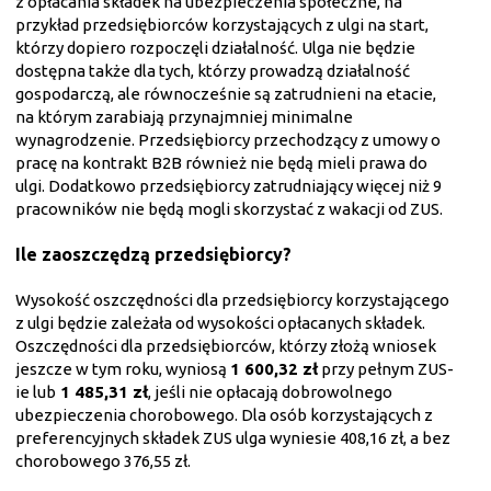
z opłacania składek na ubezpieczenia społeczne, na
przykład przedsiębiorców korzystających z ulgi na start,
którzy dopiero rozpoczęli działalność. Ulga nie będzie
dostępna także dla tych, którzy prowadzą działalność
gospodarczą, ale równocześnie są zatrudnieni na etacie,
na którym zarabiają przynajmniej minimalne
wynagrodzenie. Przedsiębiorcy przechodzący z umowy o
pracę na kontrakt B2B również nie będą mieli prawa do
ulgi. Dodatkowo przedsiębiorcy zatrudniający więcej niż 9
pracowników nie będą mogli skorzystać z wakacji od ZUS.
Ile zaoszczędzą przedsiębiorcy?
Wysokość oszczędności dla przedsiębiorcy korzystającego
z ulgi będzie zależała od wysokości opłacanych składek.
Oszczędności dla przedsiębiorców, którzy złożą wniosek
jeszcze w tym roku, wyniosą
1 600,32 zł
przy pełnym ZUS-
ie lub
1 485,31 zł
, jeśli nie opłacają dobrowolnego
ubezpieczenia chorobowego. Dla osób korzystających z
preferencyjnych składek ZUS ulga wyniesie 408,16 zł, a bez
chorobowego 376,55 zł.