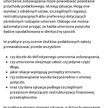
umorzenie zobowiązania może powodować powstanie
przychodu podatkowego, istnieją sytuacje, Mogą one
wynikać z odrębnych ustaw, szczególnych regulacji
restrukturyzacyjnych albo preferencji dotyczących
określonych rodzajów umorzeń. Dlatego nie można
automatycznie przyjąć, że każda umorzona pożyczka
będzie opodatkowana w identyczny sposób.
W praktyce przy ocenie skutków podatkowych należy
przeanalizować przede wszystkim:
czy doszło do definitywnego umorzenia zobowiązania,
czy umorzenie obejmuje całość czy jedynie część
długu,
jakie relacje występują pomiędzy stronami,
czy zobowiązanie wynika bezpośrednio z umowy
pożyczki,
oraz czy dana sytuacja podlega szczególnym
przepisom dotyczącym restrukturyzacji finansowej
przedsiębiorstw.
W praktyce istnieją również sytuacje, w których umorzenie