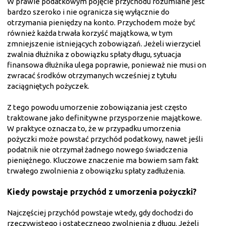
W prawie podatkowym pojęcie przychodu rozumiane jest
bardzo szeroko i nie ogranicza się wyłącznie do
otrzymania pieniędzy na konto. Przychodem może być
również każda trwała korzyść majątkowa, w tym
zmniejszenie istniejących zobowiązań. Jeżeli wierzyciel
zwalnia dłużnika z obowiązku spłaty długu, sytuacja
finansowa dłużnika ulega poprawie, ponieważ nie musi on
zwracać środków otrzymanych wcześniej z tytułu
zaciągniętych pożyczek.
Z tego powodu umorzenie zobowiązania jest często
traktowane jako definitywne przysporzenie majątkowe.
W praktyce oznacza to, że w przypadku umorzenia
pożyczki może powstać przychód podatkowy, nawet jeśli
podatnik nie otrzymał żadnego nowego świadczenia
pieniężnego. Kluczowe znaczenie ma bowiem sam fakt
trwałego zwolnienia z obowiązku spłaty zadłużenia.
Kiedy powstaje przychód z umorzenia pożyczki?
Najczęściej przychód powstaje wtedy, gdy dochodzi do
rzeczywistego i ostatecznego zwolnienia z długu. Jeżeli