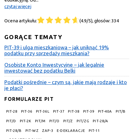
czytaj więcej
Ocena artykułu:
(4.9/5), głosów: 334
GORĄCE TEMATY
PIT-39 i ulga mieszkaniowa – jak uniknąć 19%
podatku przy sprzedaży mieszkania?
Osobiste Konto Inwestycyjne – jak legalnie
inwestować bez podatku Belki
Podatki pośrednie – czym są, jakie mają rodzaje i kto
je płaci?
FORMULARZE PIT
PIT-28
PIT-36
PIT-36L
PIT-37
PIT-38
PIT-39
PIT-40A
PIT/B
PIT/D
PIT-2K
PIT/M
PIT/O
PIT/Z
PIT/ZG
PIT-28/A
PIT-28/B
PIT-WZ
ZAP-3
E-DEKLARACJE
PIT-11