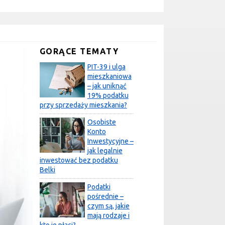
GORĄCE TEMATY
PIT-39 i ulga
mieszkaniowa
– jak uniknąć
19% podatku
przy sprzedaży mieszkania?
Osobiste
Konto
Inwestycyjne –
jak legalnie
inwestować bez podatku
Belki
Podatki
pośrednie –
czym są, jakie
mają rodzaje i
kto je płaci?