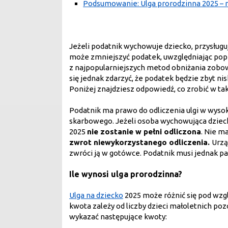
Podsumowanie: Ulga prorodzinna 2025 – 
Jeżeli podatnik wychowuje dziecko, przysługuj
może zmniejszyć podatek, uwzględniając popr
z najpopularniejszych metod obniżania zobo
się jednak zdarzyć, że podatek będzie zbyt n
Poniżej znajdziesz odpowiedź, co zrobić w taki
Podatnik ma prawo do odliczenia ulgi w wyso
skarbowego. Jeżeli osoba wychowująca dzieck
2025
nie zostanie w pełni odliczona
. Nie m
zwrot niewykorzystanego odliczenia.
Urzą
zwróci ją w gotówce. Podatnik musi jednak pa
Ile wynosi ulga prorodzinna?
Ulga na dziecko
2025 może różnić się pod wzgl
kwota zależy od liczby dzieci małoletnich 
wykazać następujące kwoty: