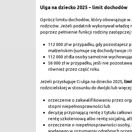
Ulga na dziecko 2025 – limit dochodów
Oprócz limitu dochodów, który obowiązuje w 
rodziców. Jeżeli podatnik wykonywał władzę r
poprzez pełnienie funkcji rodziny zastępcze
112 000 zł w przypadku, gdy pozostajesz 
małżeńskim (sumuje się dochody twoje i 
112 000 zł dla osoby samotnie wychowując
56 000 zł w przypadku, jeśli nie pozosta
również przez część roku.
Jeżeli przysługuje Ci ulga na dziecko 2025,
lim
rodzicielskiej w stosunku do dwójki lub więce
orzeczenie o zakwalifikowaniu przez org
stopni niepełnosprawności lub
decyzję przyznającą rentę z tytułu całkowi
rentę szkoleniową albo rentę socjalną, al
orzeczenie o niepełnosprawności osoby, k
wydanego w rozumieniu odrębnych przep