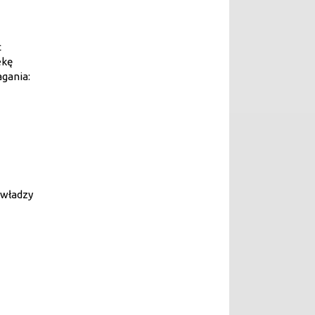
c
ekę
agania:
władzy