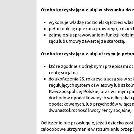
Osoba korzystająca z ulgi w stosunku do 
wykonuje władzę rodzicielską (dzieci włas
pełni funkcję opiekuna prawnego, a dziec
zajmuje się sprawowaniem funkcji rodzin
sądu lub umowy zawartej ze starostą.
Osoba korzystająca z ulgi utrzymuje pełnol
które zgodnie z odrębnymi przepisami ot
rentę socjalną,
do ukończenia 25. roku życia uczą się w 
regulujących system oświatowy lub szkol
Rzeczpospolitej Polskiej oraz w innym pańs
dochodów opodatkowanych według skali p
opodatkowanych, lub przychodów w łączn
dwunastokrotność kwoty renty socjalnej.
Odliczenie nie przysługuje, jeżeli dziecko zo
całodobowe utrzymanie w rozumieniu przepis