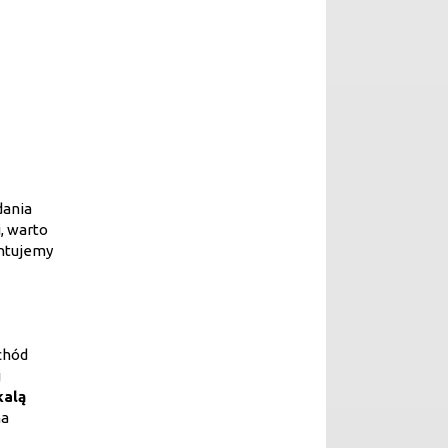
dania
, warto
entujemy
chód
j
kalą
na