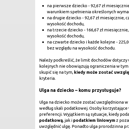
na pierwsze dziecko - 92,67 zł miesięcznie,
warunkiem spełnienia określonych wym
na drugie dziecko - 92,67 zł miesięcznie, c
wysokość dochodu,
na trzecie dziecko - 166,67 zł miesięcznie,
wysokość dochodu,
na czwarte dziecko i każde kolejne - 225,00
bez względu na wysokość dochodu.
Należy podkreślić, że limit dochodów dotycz
kolejnych nie obowiązują ograniczenia w tym
skupić się na tym,
kiedy może zostać uwzglę
kryteria.
Ulga na dziecko – komu przysługuje?
Ulga na dziecko może zostać uwzględniona w 
według skali podatkowej. Osoby korzystające
preferencji. Wyjątkiem są sytuacje, kiedy p
podatkową
, jak i
podatkiem liniowym
z poza
uwzględnić ulgę. Ponadto ulga prorodzinna przy