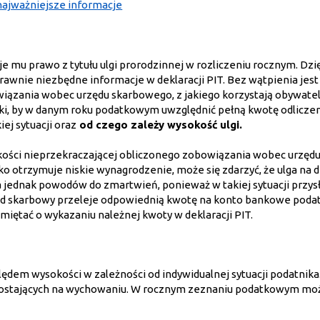
najważniejsze informacje
e mu prawo z tytułu ulgi prorodzinnej w rozliczeniu rocznym. Dzię
awnie niezbędne informacje w deklaracji PIT. Bez wątpienia jest
wiązania wobec urzędu skarbowego, z jakiego korzystają obywate
iski, by w danym roku podatkowym uwzględnić pełną kwotę odliczen
ej sytuacji oraz
od czego zależy wysokość ulgi.
kości nieprzekraczającej obliczonego zobowiązania wobec urzęd
o otrzymuje niskie wynagrodzenie, może się zdarzyć, że ulga na 
a jednak powodów do zmartwień, ponieważ w takiej sytuacji przys
d skarbowy przeleje odpowiednią kwotę na konto bankowe podat
miętać o wykazaniu należnej kwoty w deklaracji PIT.
ędem wysokości w zależności od indywidualnej sytuacji podatnika.
pozostających na wychowaniu. W rocznym zeznaniu podatkowym mo