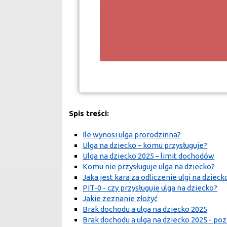
Spis treści:
Ile wynosi ulga prorodzinna?
Ulga na dziecko – komu przysługuje?
Ulga na dziecko 2025 – limit dochodów
Komu nie przysługuje ulga na dziecko?
Jaka jest kara za odliczenie ulgi na dzieck
PIT-0 - czy przysługuje ulga na dziecko?
Jakie zeznanie złożyć
Brak dochodu a ulga na dziecko 2025
Brak dochodu a ulga na dziecko 2025 - po