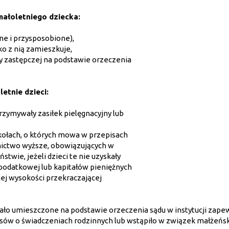
małoletniego dziecka:
ne i przysposobione),
ko z nią zamieszkuje,
y zastępczej na podstawie orzeczenia
etnie dzieci:
rzymywały zasiłek pielęgnacyjny lub
szkołach, o których mowa w przepisach
nictwo wyższe, obowiązujących w
twie, jeżeli dzieci te nie uzyskały
odatkowej lub kapitałów pieniężnych
ej wysokości przekraczającej
stało umieszczone na podstawie orzeczenia sądu w instytucji zape
ów o świadczeniach rodzinnych lub wstąpiło w związek małżeńsk