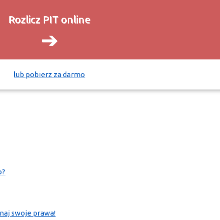
Rozlicz PIT online
➔
lub pobierz za darmo
o?
znaj swoje prawa!