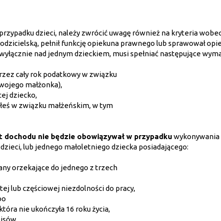
przypadku dzieci, należy zwrócić uwagę również na kryteria wobe
odzicielską, pełnił funkcję opiekuna prawnego lub sprawował opi
j wyłącznie nad jednym dzieckiem, musi spełniać następujące wym
przez cały rok podatkowy w związku
twojego małżonka),
ej dziecko,
wałeś w związku małżeńskim, w tym
it dochodu nie będzie obowiązywał w przypadku
wykonywania 
j dzieci, lub jednego małoletniego dziecka posiadającego:
any orzekające do jednego z trzech
tej lub częściowej niezdolności do pracy,
bo
tóra nie ukończyła 16 roku życia,
isów.