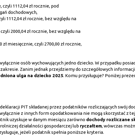
 czyli 1112,04 zł rocznie, pod
agań dochodowych,
zyli 1112,04 zł rocznie, bez względu na
 czyli 2000,04 zł rocznie, bez względu na
 zł miesięcznie, czyli 2700,00 zł rocznie,
y wyłącznie osób wychowujących jedno dziecko. W przypadku posia
 zakresie. Zanim jednak przejdziemy do szczegółowych informacji
dniona ulga na dziecko 2025
. Komu przysługuje? Poniżej prez
deklaracji PIT składanej przez podatników rozliczających swój do
 wyłącznie z innych form opodatkowania nie mogą skorzystać z te
odatnik uzyskuje w danym miesiącu zarówno
dochody rozliczane s
rolniczej działalności gospodarczej lub
ryczałtem
, wówczas moż
sługuje, jeżeli podatnik spełnia poniższe kryteria.