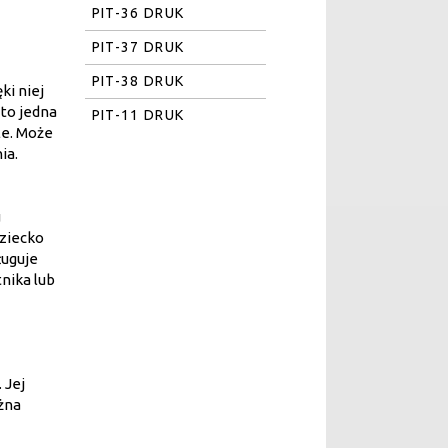
PIT-36 DRUK
PIT-37 DRUK
PIT-38 DRUK
ki niej
 to jedna
PIT-11 DRUK
le. Może
ia.
u
dziecko
ługuje
nika lub
 Jej
żna