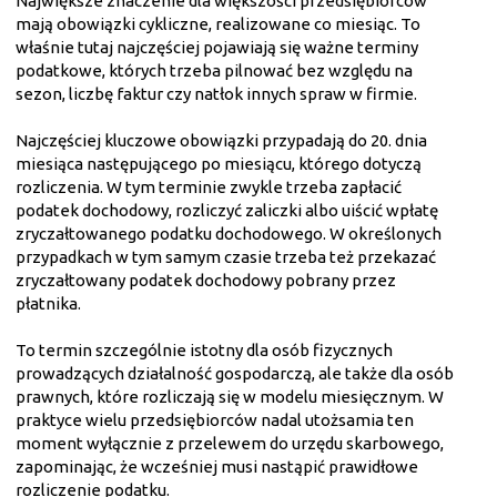
Największe znaczenie dla większości przedsiębiorców
mają obowiązki cykliczne, realizowane co miesiąc. To
właśnie tutaj najczęściej pojawiają się ważne terminy
podatkowe, których trzeba pilnować bez względu na
sezon, liczbę faktur czy natłok innych spraw w firmie.
Najczęściej kluczowe obowiązki przypadają do 20. dnia
miesiąca następującego po miesiącu, którego dotyczą
rozliczenia. W tym terminie zwykle trzeba zapłacić
podatek dochodowy, rozliczyć zaliczki albo uiścić wpłatę
zryczałtowanego podatku dochodowego. W określonych
przypadkach w tym samym czasie trzeba też przekazać
zryczałtowany podatek dochodowy pobrany przez
płatnika.
To termin szczególnie istotny dla osób fizycznych
prowadzących działalność gospodarczą, ale także dla osób
prawnych, które rozliczają się w modelu miesięcznym. W
praktyce wielu przedsiębiorców nadal utożsamia ten
moment wyłącznie z przelewem do urzędu skarbowego,
zapominając, że wcześniej musi nastąpić prawidłowe
rozliczenie podatku.