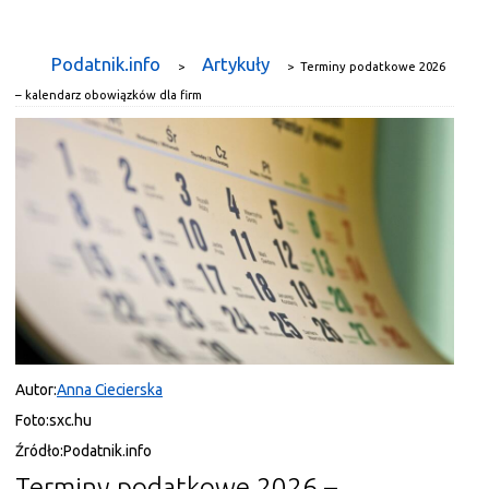
Podatnik.info
Artykuły
>
>
Terminy podatkowe 2026
– kalendarz obowiązków dla firm
Autor:
Anna Ciecierska
Foto:
sxc.hu
Źródło:
Podatnik.info
Terminy podatkowe 2026 –