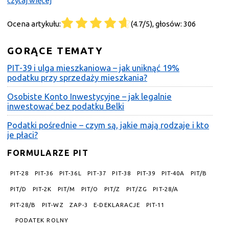
czytaj więcej
Ocena artykułu:
(4.7/5), głosów: 306
GORĄCE TEMATY
PIT-39 i ulga mieszkaniowa – jak uniknąć 19%
podatku przy sprzedaży mieszkania?
Osobiste Konto Inwestycyjne – jak legalnie
inwestować bez podatku Belki
Podatki pośrednie – czym są, jakie mają rodzaje i kto
je płaci?
FORMULARZE PIT
PIT-28
PIT-36
PIT-36L
PIT-37
PIT-38
PIT-39
PIT-40A
PIT/B
PIT/D
PIT-2K
PIT/M
PIT/O
PIT/Z
PIT/ZG
PIT-28/A
PIT-28/B
PIT-WZ
ZAP-3
E-DEKLARACJE
PIT-11
PODATEK ROLNY