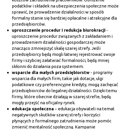
podatków i składek na ubezpieczenia społeczne może
sprawić, że prowadzenie działalności w sposób
formalny stanie się bardziej opłacalne i atrakcyjne dla
przedsiębiorców.
uproszczenie procedur i redukcja biurokracji
-
uproszczenie procedur związanych z zakładaniem i
prowadzeniem działalności gospodarczej może
znacząco zmniejszyć skalę szarej strefy. Jeśli
przedsiębiorcy będą mogli łatwiej rejestrować swoje
firmy i szybciej załatwiać formalności, będą mniej
skłonni do działania poza systemem.
wsparcie dla małych przedsiębiorstw
- programy
wsparcia dla małych firm, takie jak dotacje, ulgi
podatkowe czy preferencyjne kredyty, mogą zachęcać
przedsiębiorców do legalnej działalności. Dzięki temu
firmy, które obecnie działają w szarej strefie, będą
mogły przejść na oficjalny rynek.
edukacja społeczna -
edukacja obywateli na temat
negatywnych skutków szarej strefy i korzyści
płynących z formalnego zatrudnienia może pomóc
zmienić mentalność społeczną. Kampanie