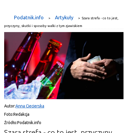
Podatnik.info
Artykuły
>
>
Szara strefa - co to jest,
przyczyny, skutki i sposoby walki z tym zjawiskiem
Autor:
Anna Ciecierska
Foto:
Redakcja
Źródło:
Podatnik.info
Szara strefa - co to jest, przyczyny,