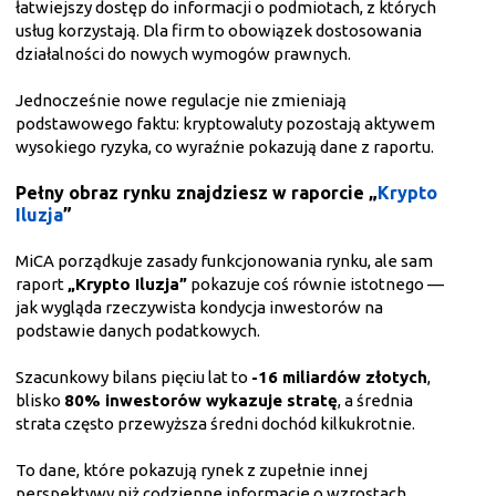
łatwiejszy dostęp do informacji o podmiotach, z których
usług korzystają. Dla firm to obowiązek dostosowania
działalności do nowych wymogów prawnych.
Jednocześnie nowe regulacje nie zmieniają
podstawowego faktu: kryptowaluty pozostają aktywem
wysokiego ryzyka, co wyraźnie pokazują dane z raportu.
Pełny obraz rynku znajdziesz w raporcie „
Krypto
Iluzja
”
MiCA porządkuje zasady funkcjonowania rynku, ale sam
raport
„Krypto Iluzja”
pokazuje coś równie istotnego —
jak wygląda rzeczywista kondycja inwestorów na
podstawie danych podatkowych.
Szacunkowy bilans pięciu lat to
-16 miliardów złotych
,
blisko
80% inwestorów wykazuje stratę
, a średnia
strata często przewyższa średni dochód kilkukrotnie.
To dane, które pokazują rynek z zupełnie innej
perspektywy niż codzienne informacje o wzrostach