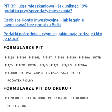
PIT-39 i ulga mieszkaniowa – jak uniknąć 19%
podatku przy sprzedaży mieszkania?
Osobiste Konto Inwestycyjne – jak legalnie
inwestować bez podatku Belki
Podatki pośrednie – czym są, jakie mają rodzaje i kto
je płaci?
FORMULARZE PIT
PIT-28
PIT-36
PIT-36L
PIT-37
PIT-38
PIT-39
PIT-40A
PIT/B
PIT/D
PIT-2K
PIT/M
PIT/O
PIT/Z
PIT/ZG
PIT-28/A
PIT-28/B
PIT-WZ
ZAP-3
E-DEKLARACJE
PIT-11
PODATEK ROLNY
FORMULARZE PIT DO DRUKU
PIT-28 DRUK
PIT-36 DRUK
PIT-37 DRUK
PIT-38 DRUK
PIT-11 DRUK