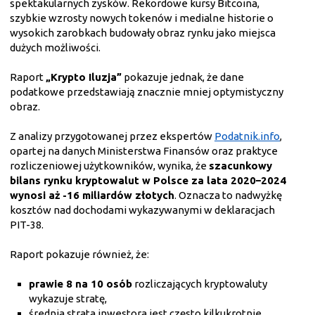
spektakularnych zysków. Rekordowe kursy Bitcoina,
szybkie wzrosty nowych tokenów i medialne historie o
wysokich zarobkach budowały obraz rynku jako miejsca
dużych możliwości.
Raport
„Krypto Iluzja”
pokazuje jednak, że dane
podatkowe przedstawiają znacznie mniej optymistyczny
obraz.
Z analizy przygotowanej przez ekspertów
Podatnik.info
,
opartej na danych Ministerstwa Finansów oraz praktyce
rozliczeniowej użytkowników, wynika, że
szacunkowy
bilans rynku kryptowalut w Polsce za lata 2020–2024
wynosi aż -16 miliardów złotych
. Oznacza to nadwyżkę
kosztów nad dochodami wykazywanymi w deklaracjach
PIT-38.
Raport pokazuje również, że:
prawie 8 na 10 osób
rozliczających kryptowaluty
wykazuje stratę,
średnia strata inwestora jest często kilkukrotnie