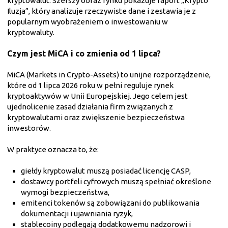
kryptowalut. Szerszy obraz rynku pokazuje raport „Krypto
Iluzja”, który analizuje rzeczywiste dane i zestawia je z
popularnym wyobrażeniem o inwestowaniu w
kryptowaluty.
Czym jest MiCA i co zmienia od 1 lipca?
MiCA (Markets in Crypto-Assets) to unijne rozporządzenie,
które od 1 lipca 2026 roku w pełni reguluje rynek
kryptoaktywów w Unii Europejskiej. Jego celem jest
ujednolicenie zasad działania firm związanych z
kryptowalutami oraz zwiększenie bezpieczeństwa
inwestorów.
W praktyce oznacza to, że:
giełdy kryptowalut muszą posiadać licencję CASP,
dostawcy portfeli cyfrowych muszą spełniać określone
wymogi bezpieczeństwa,
emitenci tokenów są zobowiązani do publikowania
dokumentacji i ujawniania ryzyk,
stablecoiny podlegają dodatkowemu nadzorowi i