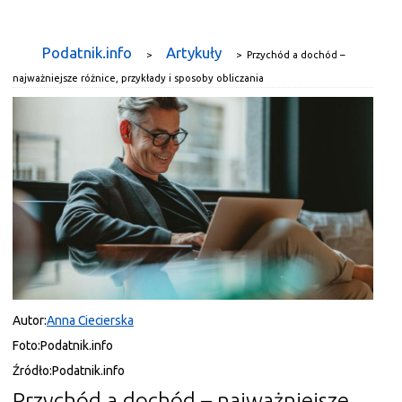
Podatnik.info
Artykuły
>
>
Przychód a dochód –
najważniejsze różnice, przykłady i sposoby obliczania
Autor:
Anna Ciecierska
Foto:
Podatnik.info
Źródło:
Podatnik.info
Przychód a dochód – najważniejsze