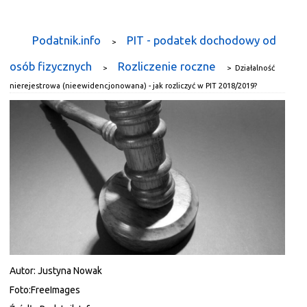
Podatnik.info
PIT - podatek dochodowy od
>
osób fizycznych
Rozliczenie roczne
>
>
Działalność
nierejestrowa (nieewidencjonowana) - jak rozliczyć w PIT 2018/2019?
Autor:
Justyna Nowak
Foto:
FreeImages