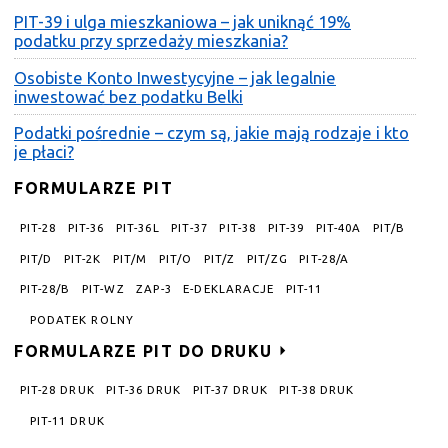
PIT-39 i ulga mieszkaniowa – jak uniknąć 19%
podatku przy sprzedaży mieszkania?
Osobiste Konto Inwestycyjne – jak legalnie
inwestować bez podatku Belki
Podatki pośrednie – czym są, jakie mają rodzaje i kto
je płaci?
FORMULARZE PIT
PIT-28
PIT-36
PIT-36L
PIT-37
PIT-38
PIT-39
PIT-40A
PIT/B
PIT/D
PIT-2K
PIT/M
PIT/O
PIT/Z
PIT/ZG
PIT-28/A
PIT-28/B
PIT-WZ
ZAP-3
E-DEKLARACJE
PIT-11
PODATEK ROLNY
FORMULARZE PIT DO DRUKU
PIT-28 DRUK
PIT-36 DRUK
PIT-37 DRUK
PIT-38 DRUK
PIT-11 DRUK