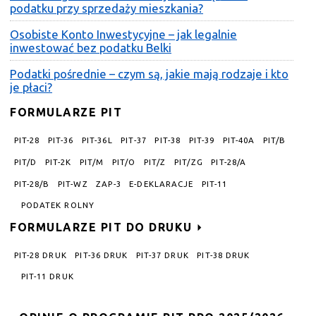
podatku przy sprzedaży mieszkania?
Osobiste Konto Inwestycyjne – jak legalnie
inwestować bez podatku Belki
Podatki pośrednie – czym są, jakie mają rodzaje i kto
je płaci?
FORMULARZE PIT
PIT-28
PIT-36
PIT-36L
PIT-37
PIT-38
PIT-39
PIT-40A
PIT/B
PIT/D
PIT-2K
PIT/M
PIT/O
PIT/Z
PIT/ZG
PIT-28/A
PIT-28/B
PIT-WZ
ZAP-3
E-DEKLARACJE
PIT-11
PODATEK ROLNY
FORMULARZE PIT DO DRUKU
PIT-28 DRUK
PIT-36 DRUK
PIT-37 DRUK
PIT-38 DRUK
PIT-11 DRUK