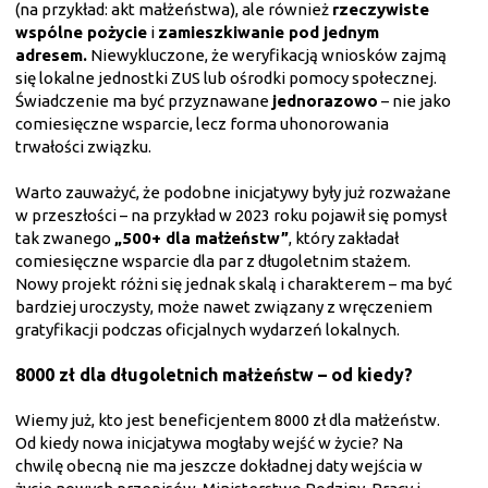
(na przykład: akt małżeństwa), ale również
rzeczywiste
wspólne pożycie
i
zamieszkiwanie pod jednym
adresem.
Niewykluczone, że weryfikacją wniosków zajmą
się lokalne jednostki ZUS lub ośrodki pomocy społecznej.
Świadczenie ma być przyznawane
jednorazowo
– nie jako
comiesięczne wsparcie, lecz forma uhonorowania
trwałości związku.
Warto zauważyć, że podobne inicjatywy były już rozważane
w przeszłości – na przykład w 2023 roku pojawił się pomysł
tak zwanego
„500+ dla małżeństw”
, który zakładał
comiesięczne wsparcie dla par z długoletnim stażem.
Nowy projekt różni się jednak skalą i charakterem – ma być
bardziej uroczysty, może nawet związany z wręczeniem
gratyfikacji podczas oficjalnych wydarzeń lokalnych.
8000 zł dla długoletnich małżeństw – od kiedy?
Wiemy już, kto jest beneficjentem 8000 zł dla małżeństw.
Od kiedy nowa inicjatywa mogłaby wejść w życie? Na
chwilę obecną nie ma jeszcze dokładnej daty wejścia w