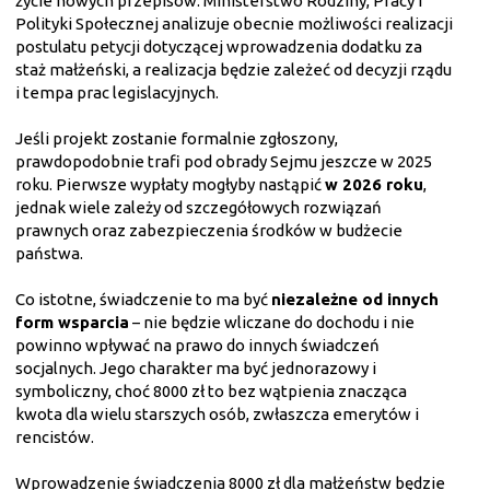
życie nowych przepisów. Ministerstwo Rodziny, Pracy i
Polityki Społecznej analizuje obecnie możliwości realizacji
postulatu petycji dotyczącej wprowadzenia dodatku za
staż małżeński, a realizacja będzie zależeć od decyzji rządu
i tempa prac legislacyjnych.
Jeśli projekt zostanie formalnie zgłoszony,
prawdopodobnie trafi pod obrady Sejmu jeszcze w 2025
roku. Pierwsze wypłaty mogłyby nastąpić
w 2026 roku
,
jednak wiele zależy od szczegółowych rozwiązań
prawnych oraz zabezpieczenia środków w budżecie
państwa.
Co istotne, świadczenie to ma być
niezależne od innych
form wsparcia
– nie będzie wliczane do dochodu i nie
powinno wpływać na prawo do innych świadczeń
socjalnych. Jego charakter ma być jednorazowy i
symboliczny, choć 8000 zł to bez wątpienia znacząca
kwota dla wielu starszych osób, zwłaszcza emerytów i
rencistów.
Wprowadzenie świadczenia 8000 zł dla małżeństw będzie