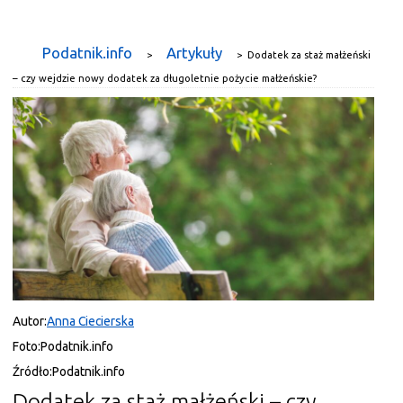
Podatnik.info
Artykuły
>
>
Dodatek za staż małżeński
– czy wejdzie nowy dodatek za długoletnie pożycie małżeńskie?
Autor:
Anna Ciecierska
Foto:
Podatnik.info
Źródło:
Podatnik.info
Dodatek za staż małżeński – czy