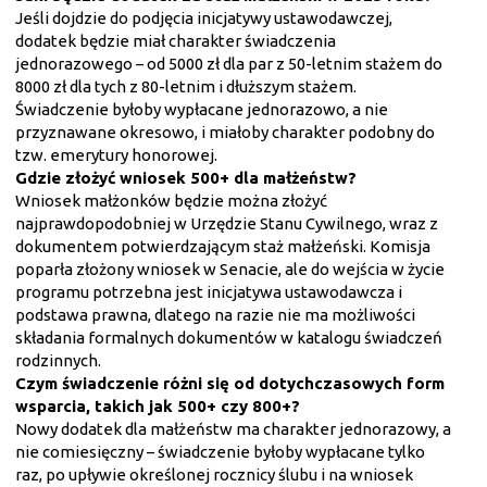
Jeśli dojdzie do podjęcia inicjatywy ustawodawczej,
dodatek będzie miał charakter świadczenia
jednorazowego – od 5000 zł dla par z 50-letnim stażem do
8000 zł dla tych z 80-letnim i dłuższym stażem.
Świadczenie byłoby wypłacane jednorazowo, a nie
przyznawane okresowo, i miałoby charakter podobny do
tzw. emerytury honorowej.
Gdzie złożyć wniosek 500+ dla małżeństw?
Wniosek małżonków będzie można złożyć
najprawdopodobniej w Urzędzie Stanu Cywilnego, wraz z
dokumentem potwierdzającym staż małżeński. Komisja
poparła złożony wniosek w Senacie, ale do wejścia w życie
programu potrzebna jest inicjatywa ustawodawcza i
podstawa prawna, dlatego na razie nie ma możliwości
składania formalnych dokumentów w katalogu świadczeń
rodzinnych.
Czym świadczenie różni się od dotychczasowych form
wsparcia, takich jak 500+ czy 800+?
Nowy dodatek dla małżeństw ma charakter jednorazowy, a
nie comiesięczny – świadczenie byłoby wypłacane tylko
raz, po upływie określonej rocznicy ślubu i na wniosek