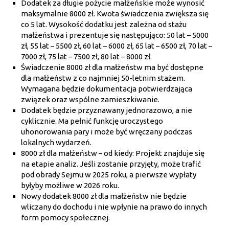
Dodatek za długie pożycie małżeńskie może wynosić
maksymalnie 8000 zł. Kwota świadczenia zwiększa się
co 5 lat. Wysokość dodatku jest zależna od stażu
małżeństwa i prezentuje się następująco: 50 lat – 5000
zł, 55 lat – 5500 zł, 60 lat – 6000 zł, 65 lat – 6500 zł, 70 lat –
7000 zł, 75 lat – 7500 zł, 80 lat – 8000 zł.
Świadczenie 8000 zł dla małżeństw ma być dostępne
dla małżeństw z co najmniej 50-letnim stażem.
Wymagana będzie dokumentacja potwierdzająca
związek oraz wspólne zamieszkiwanie.
Dodatek będzie przyznawany jednorazowo, a nie
cyklicznie. Ma pełnić funkcję uroczystego
uhonorowania pary i może być wręczany podczas
lokalnych wydarzeń.
8000 zł dla małżeństw – od kiedy: Projekt znajduje się
na etapie analiz. Jeśli zostanie przyjęty, może trafić
pod obrady Sejmu w 2025 roku, a pierwsze wypłaty
byłyby możliwe w 2026 roku.
Nowy dodatek 8000 zł dla małżeństw nie będzie
wliczany do dochodu i nie wpłynie na prawo do innych
form pomocy społecznej.