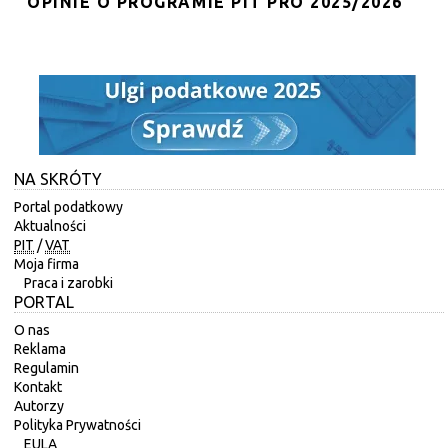
OPINIE O PROGRAMIE PIT PRO 2025/2026
NA SKRÓTY
Portal podatkowy
Aktualności
PIT
/
VAT
Moja firma
Praca i zarobki
PORTAL
O nas
Reklama
Regulamin
Kontakt
Autorzy
Polityka Prywatności
EULA