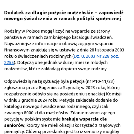
Dodatek za długie pożycie małżeńskie – zapowiedź
nowego świadczenia w ramach polityki społecznej
Rodziny w Polsce mogą liczyć na wsparcie ze strony
państwa w ramach zamkniętego katalogu świadczeń.
Najważniejsze informacje o obowiązującym wsparciu
finansowym znajdują się w ustawie z dnia 28 listopada 2003
roku o świadczeniach rodzinnych (
Dz. U. 2003 Nr 228 poz.
2255
). Dotyczą one jednak w dużej mierze młodych
małżeństw, które zakładają dopiero swoje rodziny.
Odpowiedzią na tę sytuację była petycja (nr P10-11/23)
zgłoszona przez Eugeniusza Szymalę w 2023 roku, której
rozpatrzenie odbyło się na posiedzeniu senackiej Komisji
w dniu 3 grudnia 2024 roku. Petycja zakładała dodanie do
katalogu nowego świadczenia rodzinnego, czyli tak
zwanego 8000 zł dla małżeństw. Zdaniem wnoszącego
petycję w polskim systemie
brakuje wsparcia dla
seniorów
, którzy nie mieli okazji skorzystać z rządowych
pieniędzy. Główną przesłanką jest to iż seniorzy mogliby