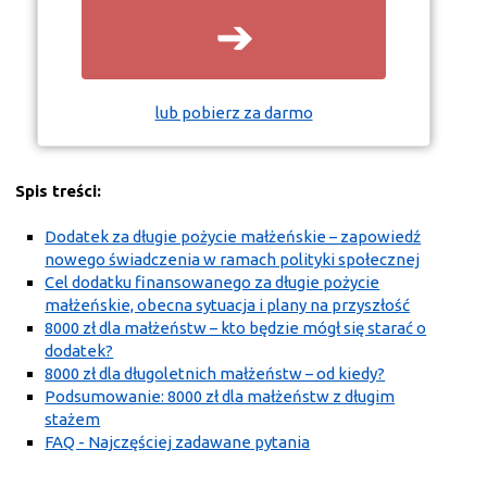
➔
lub pobierz za darmo
Spis treści:
Dodatek za długie pożycie małżeńskie – zapowiedź
nowego świadczenia w ramach polityki społecznej
Cel dodatku finansowanego za długie pożycie
małżeńskie, obecna sytuacja i plany na przyszłość
8000 zł dla małżeństw – kto będzie mógł się starać o
dodatek?
8000 zł dla długoletnich małżeństw – od kiedy?
Podsumowanie: 8000 zł dla małżeństw z długim
stażem
FAQ - Najczęściej zadawane pytania