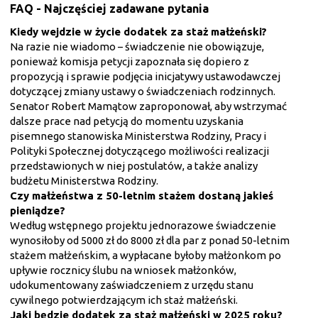
FAQ - Najczęściej zadawane pytania
Kiedy wejdzie w życie dodatek za staż małżeński?
Na razie nie wiadomo – świadczenie nie obowiązuje,
ponieważ komisja petycji zapoznała się dopiero z
propozycją i sprawie podjęcia inicjatywy ustawodawczej
dotyczącej zmiany ustawy o świadczeniach rodzinnych.
Senator Robert Mamątow zaproponował, aby wstrzymać
dalsze prace nad petycją do momentu uzyskania
pisemnego stanowiska Ministerstwa Rodziny, Pracy i
Polityki Społecznej dotyczącego możliwości realizacji
przedstawionych w niej postulatów, a także analizy
budżetu Ministerstwa Rodziny.
Czy małżeństwa z 50-letnim stażem dostaną jakieś
pieniądze?
Według wstępnego projektu jednorazowe świadczenie
wynosiłoby od 5000 zł do 8000 zł dla par z ponad 50-letnim
stażem małżeńskim, a wypłacane byłoby małżonkom po
upływie rocznicy ślubu na wniosek małżonków,
udokumentowany zaświadczeniem z urzędu stanu
cywilnego potwierdzającym ich staż małżeński.
Jaki będzie dodatek za staż małżeński w 2025 roku?