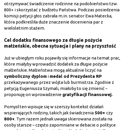
otrzymywać świadczenie rodzinne na podobieństwo tzw.
800+ i skorzystać z budżetu Państwa. Podczas posiedzenia
komisji petycji głos zabrała m.in. senator Ewa Matecka,
która podkreśliła duże znaczenie docenienia par z
wieloletnim stażem.
Cel dodatku finansowego za długie pożycie
małżeńskie, obecna sytuacja i plany na przyszłość
Już w ubiegłym roku pojawiły się informacje na temat prac,
które miałyby wprowadzić dodatek za długie pożycie
małżeńskie. Małżeństwa mogą aktualnie liczyć na
symboliczny dyplom
i
medal od Prezydenta RP
przekazywanego przez wójta lub burmistrza. Zgodnie z
petycją Eugeniusza Szymali, miałoby to się zmienić –
proponuję on wprowadzenie
gratyfikacji finansowej.
Pomysł ten wpisuje się w szerszy kontekst działań
wspierających rodziny, takich jak świadczenia
500+
czy
800+
. Tym razem jednak uwaga skierowana została na
osoby starsze – często zapomniane w debacie o polityce