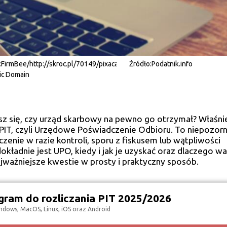
:
FirmBee/http://skroc.pl/70149/pixacay.com/CC0
Źródło:
Podatnik.info
ic Domain
iasz się, czy urząd skarbowy na pewno go otrzymał? Właśn
IT, czyli Urzędowe Poświadczenie Odbioru. To niepozor
nie w razie kontroli, sporu z fiskusem lub wątpliwości
kładnie jest UPO, kiedy i jak je uzyskać oraz dlaczego wa
ajważniejsze kwestie w prosty i praktyczny sposób.
ram do rozliczania PIT 2025/2026
ndows, MacOS, Linux, iOS oraz Android