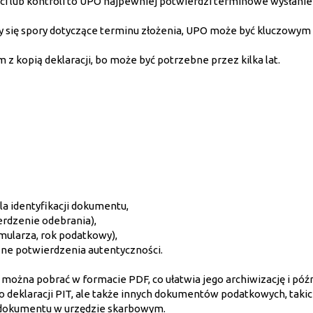
i lub kontroli to UPO najpewniej potwierdzi terminowe wysłanie
y się spory dotyczące terminu złożenia, UPO może być kluczowym
 kopią deklaracji, bo może być potrzebne przez kilka lat.
la identyfikacji dokumentu,
ierdzenie odebrania),
rmularza, rok podatkowy),
zne potwierdzenia autentyczności.
ożna pobrać w formacie PDF, co ułatwia jego archiwizację i póź
o deklaracji PIT, ale także innych dokumentów podatkowych, takich
 dokumentu w urzędzie skarbowym.