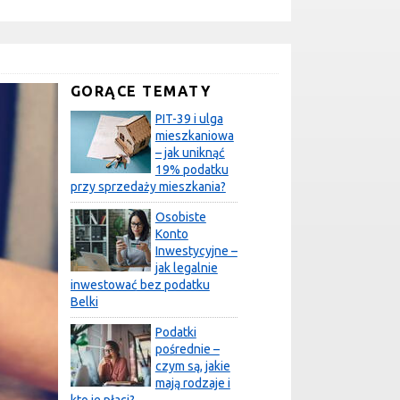
GORĄCE TEMATY
PIT-39 i ulga
mieszkaniowa
– jak uniknąć
19% podatku
przy sprzedaży mieszkania?
Osobiste
Konto
Inwestycyjne –
jak legalnie
inwestować bez podatku
Belki
Podatki
pośrednie –
czym są, jakie
mają rodzaje i
kto je płaci?