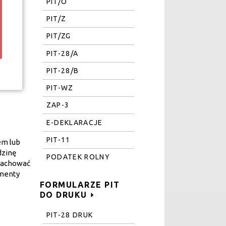
PIT/O
PIT/Z
PIT/ZG
PIT-28/A
PIT-28/B
PIT-WZ
ZAP-3
E-DEKLARACJE
PIT-11
em lub
dzinę
PODATEK ROLNY
 zachować
umenty
FORMULARZE PIT
DO DRUKU
PIT-28 DRUK