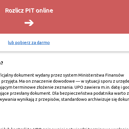
Rozlicz PIT online
➔
lub pobierz za darmo
e?
ficjalny dokument wydany przez system Ministerstwa Finansów
a przyjęta. Ma on znaczenie dowodowe — w sytuacji sporu z urzęd
jącym terminowe złożenie zeznania. UPO zawiera m.in. datę i go
fikujące przesłany dokument. Dla bezpieczeństwa podatnika warto
owywania wynikają z przepisów, standardowo archiwizuje się dok