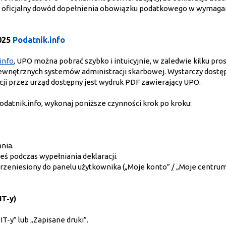
owi oficjalny dowód dopełnienia obowiązku podatkowego w wymag
025
Podatnik.info
info
, UPO można pobrać szybko i intuicyjnie, w zaledwie kilku pro
zewnętrznych systemów administracji skarbowej. Wystarczy dostę
acji przez urząd dostępny jest wydruk PDF zawierający UPO.
atnik.info, wykonaj poniższe czynności krok po kroku:
ania.
łeś podczas wypełniania deklaracji.
zeniesiony do panelu użytkownika („Moje konto” / „Moje centru
IT-y)
T-y” lub „Zapisane druki”.