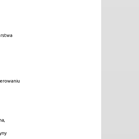
erstwa
nerowaniu
na,
yny