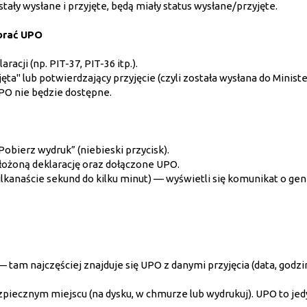
tały wysłane i przyjęte, będą miały status wysłane/przyjęte.
obrać UPO
racji (np. PIT-37, PIT-36 itp.).
jęta" lub potwierdzający przyjęcie (czyli została wysłana do Minist
UPO nie będzie dostępne.
„Pobierz wydruk” (niebieski przycisk).
łożoną deklarację oraz dołączone UPO.
kanaście sekund do kilku minut) — wyświetli się komunikat o ge
— tam najczęściej znajduje się UPO z danymi przyjęcia (data, godzi
piecznym miejscu (na dysku, w chmurze lub wydrukuj). UPO to jed