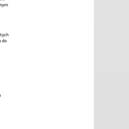
anym
stych
p do
m