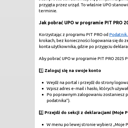
przyjęta przez urząd. To właśnie UPO stan
terminie.
Jak pobrać UPO w programie PIT PRO 2
Korzystając z programu PIT PRO od
Podatnik.
krokach, bez konieczności logowania się do 
konta użytkownika, gdzie po przyjęciu deklar
Aby pobrać UPO w programie PIT PRO 2025 Pod
1️⃣
Zaloguj się na swoje konto
Wejdź na portal i przejdź do strony logow
Wpisz adres e-mail i hasło, których używa
Po poprawnym zalogowaniu zostaniesz pr
podatnika”).
2️⃣
Przejdź do sekcji z deklaracjami (Moje P
W menu po lewej stronie wybierz „Moje PI