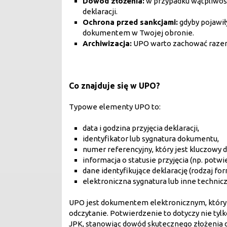
Dowód złożenia:
w przypadku wątpliwośc
deklaracji.
Ochrona przed sankcjami:
gdyby pojawił
dokumentem w Twojej obronie.
Archiwizacja:
UPO warto zachować razem z
Co znajduje się w UPO?
Typowe elementy UPO to:
data i godzina przyjęcia deklaracji,
identyfikator lub sygnatura dokumentu,
numer referencyjny, który jest kluczowy d
informacja o statusie przyjęcia (np. potw
dane identyfikujące deklarację (rodzaj fo
elektroniczna sygnatura lub inne technic
UPO jest dokumentem elektronicznym, który m
odczytanie. Potwierdzenie to dotyczy nie tylk
JPK, stanowiąc dowód skutecznego złożenia