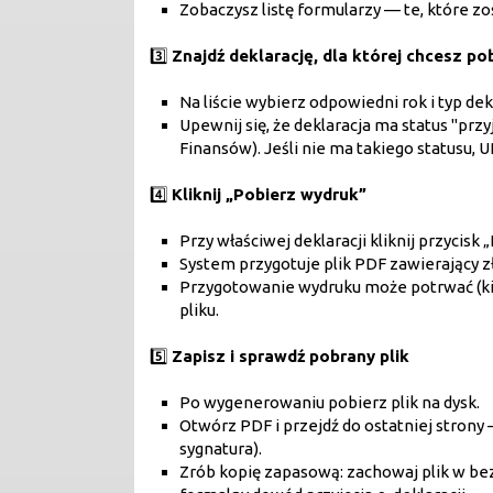
Zobaczysz listę formularzy — te, które zos
3️⃣
Znajdź deklarację, dla której chcesz p
Na liście wybierz odpowiedni rok i typ dekla
Upewnij się, że deklaracja ma status "przy
Finansów). Jeśli nie ma takiego statusu, 
4️⃣
Kliknij „Pobierz wydruk”
Przy właściwej deklaracji kliknij przycisk 
System przygotuje plik PDF zawierający z
Przygotowanie wydruku może potrwać (kil
pliku.
5️⃣
Zapisz i sprawdź pobrany plik
Po wygenerowaniu pobierz plik na dysk.
Otwórz PDF i przejdź do ostatniej strony 
sygnatura).
Zrób kopię zapasową: zachowaj plik w bez