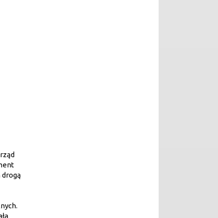
urząd
ument
h drogą
nych.
ała