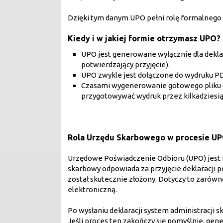
Dzięki tym danym UPO pełni rolę formalnego 
Kiedy i w jakiej formie otrzymasz UPO?
UPO jest generowane wyłącznie dla deklar
potwierdzający przyjęcie).
UPO zwykle jest dołączone do wydruku PDF 
Czasami wygenerowanie gotowego pliku
przygotowywać wydruk przez kilkadziesiąt
Rola Urzędu Skarbowego w procesie U
Urzędowe Poświadczenie Odbioru (UPO) jest 
skarbowy odpowiada za przyjęcie deklaracji 
został skutecznie złożony. Dotyczy to zarówn
elektroniczną.
Po wysłaniu deklaracji system administracj
Jeśli proces ten zakończy się pomyślnie, ge