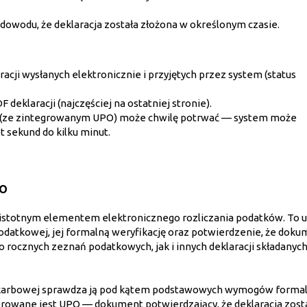
dowodu, że deklaracja została złożona w określonym czasie.
acji wysłanych elektronicznie i przyjętych przez system (status
deklaracji (najczęściej na ostatniej stronie).
 (ze zintegrowanym UPO) może chwilę potrwać — system może
 sekund do kilku minut.
PO
istotnym elementem elektronicznego rozliczania podatków. To 
podatkowej, jej formalną weryfikację oraz potwierdzenie, że dok
o rocznych zeznań podatkowych, jak i innych deklaracji składanyc
i skarbowej sprawdza ją pod kątem podstawowych wymogów formal
nerowane jest UPO — dokument potwierdzający, że deklaracja zost