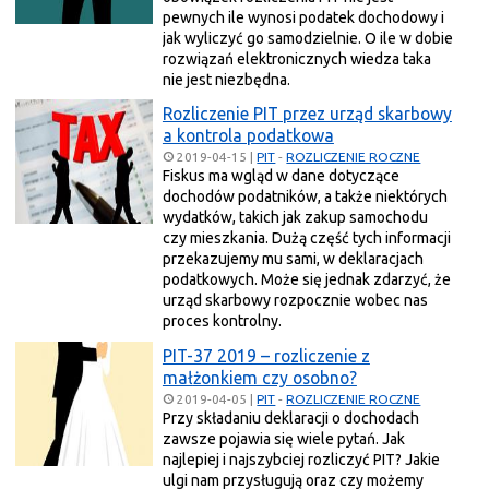
pewnych ile wynosi podatek dochodowy i
jak wyliczyć go samodzielnie. O ile w dobie
rozwiązań elektronicznych wiedza taka
nie jest niezbędna.
Rozliczenie PIT przez urząd skarbowy
a kontrola podatkowa
2019-04-15
|
PIT
-
ROZLICZENIE ROCZNE
Fiskus ma wgląd w dane dotyczące
dochodów podatników, a także niektórych
wydatków, takich jak zakup samochodu
czy mieszkania. Dużą część tych informacji
przekazujemy mu sami, w deklaracjach
podatkowych. Może się jednak zdarzyć, że
urząd skarbowy rozpocznie wobec nas
proces kontrolny.
PIT-37 2019 – rozliczenie z
małżonkiem czy osobno?
2019-04-05
|
PIT
-
ROZLICZENIE ROCZNE
Przy składaniu deklaracji o dochodach
zawsze pojawia się wiele pytań. Jak
najlepiej i najszybciej rozliczyć PIT? Jakie
ulgi nam przysługują oraz czy możemy