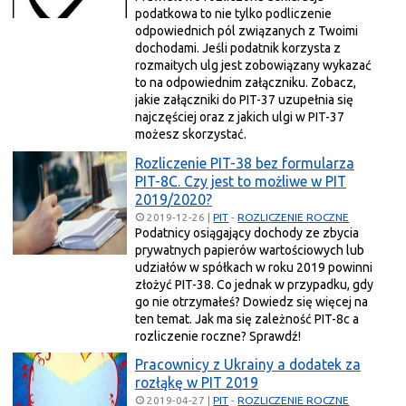
podatkowa to nie tylko podliczenie
odpowiednich pól związanych z Twoimi
dochodami. Jeśli podatnik korzysta z
rozmaitych ulg jest zobowiązany wykazać
to na odpowiednim załączniku. Zobacz,
jakie załączniki do PIT-37 uzupełnia się
najczęściej oraz z jakich ulgi w PIT-37
możesz skorzystać.
Rozliczenie PIT-38 bez formularza
PIT-8C. Czy jest to możliwe w PIT
2019/2020?
2019-12-26
|
PIT
-
ROZLICZENIE ROCZNE
Podatnicy osiągający dochody ze zbycia
prywatnych papierów wartościowych lub
udziałów w spółkach w roku 2019 powinni
złożyć PIT-38. Co jednak w przypadku, gdy
go nie otrzymałeś? Dowiedz się więcej na
ten temat. Jak ma się zależność PIT-8c a
rozliczenie roczne? Sprawdź!
Pracownicy z Ukrainy a dodatek za
rozłąkę w PIT 2019
2019-04-27
|
PIT
-
ROZLICZENIE ROCZNE