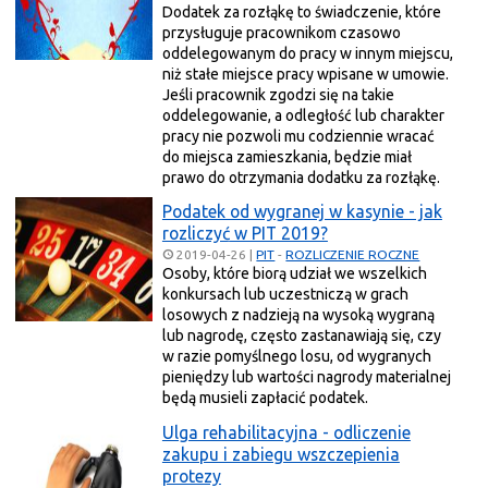
Dodatek za rozłąkę to świadczenie, które
przysługuje pracownikom czasowo
oddelegowanym do pracy w innym miejscu,
niż stałe miejsce pracy wpisane w umowie.
Jeśli pracownik zgodzi się na takie
oddelegowanie, a odległość lub charakter
pracy nie pozwoli mu codziennie wracać
do miejsca zamieszkania, będzie miał
prawo do otrzymania dodatku za rozłąkę.
Podatek od wygranej w kasynie - jak
rozliczyć w PIT 2019?
2019-04-26
|
PIT
-
ROZLICZENIE ROCZNE
Osoby, które biorą udział we wszelkich
konkursach lub uczestniczą w grach
losowych z nadzieją na wysoką wygraną
lub nagrodę, często zastanawiają się, czy
w razie pomyślnego losu, od wygranych
pieniędzy lub wartości nagrody materialnej
będą musieli zapłacić podatek.
Ulga rehabilitacyjna - odliczenie
zakupu i zabiegu wszczepienia
protezy