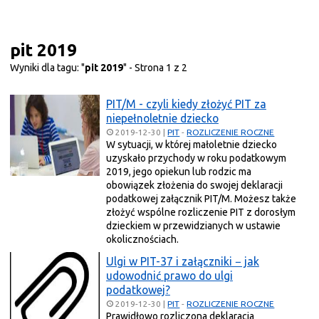
pit 2019
Wyniki dla tagu: "
pit 2019
" - Strona 1 z 2
PIT/M - czyli kiedy złożyć PIT za
niepełnoletnie dziecko
2019-12-30
|
PIT
-
ROZLICZENIE ROCZNE
W sytuacji, w której małoletnie dziecko
uzyskało przychody w roku podatkowym
2019, jego opiekun lub rodzic ma
obowiązek złożenia do swojej deklaracji
podatkowej załącznik PIT/M. Możesz także
złożyć wspólne rozliczenie PIT z dorosłym
dzieckiem w przewidzianych w ustawie
okolicznościach.
Ulgi w PIT-37 i załączniki − jak
udowodnić prawo do ulgi
podatkowej?
2019-12-30
|
PIT
-
ROZLICZENIE ROCZNE
Prawidłowo rozliczona deklaracja