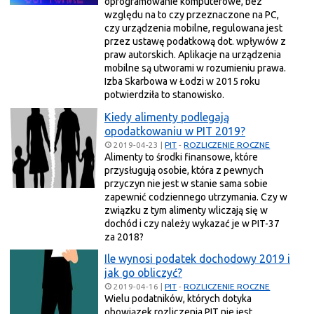
oprogramowanie komputerowe, bez
względu na to czy przeznaczone na PC,
czy urządzenia mobilne, regulowana jest
przez ustawę podatkową dot. wpływów z
praw autorskich. Aplikacje na urządzenia
mobilne są utworami w rozumieniu prawa.
Izba Skarbowa w Łodzi w 2015 roku
potwierdziła to stanowisko.
Kiedy alimenty podlegają
opodatkowaniu w PIT 2019?
2019-04-23
|
PIT
-
ROZLICZENIE ROCZNE
Alimenty to środki finansowe, które
przysługują osobie, która z pewnych
przyczyn nie jest w stanie sama sobie
zapewnić codziennego utrzymania. Czy w
związku z tym alimenty wliczają się w
dochód i czy należy wykazać je w PIT-37
za 2018?
Ile wynosi podatek dochodowy 2019 i
jak go obliczyć?
2019-04-16
|
PIT
-
ROZLICZENIE ROCZNE
Wielu podatników, których dotyka
obowiązek rozliczenia PIT nie jest