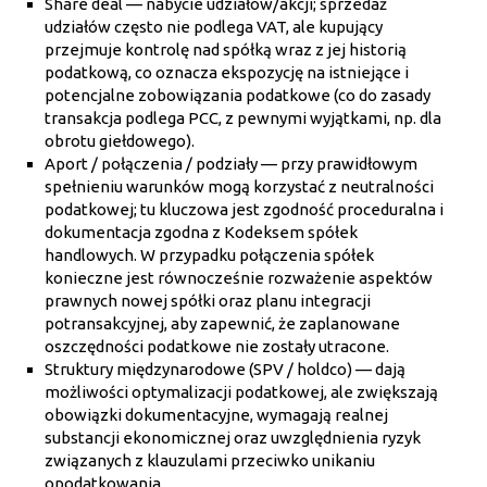
Share deal — nabycie udziałów/akcji; sprzedaż
udziałów często nie podlega VAT, ale kupujący
przejmuje kontrolę nad spółką wraz z jej historią
podatkową, co oznacza ekspozycję na istniejące i
potencjalne zobowiązania podatkowe (co do zasady
transakcja podlega PCC, z pewnymi wyjątkami, np. dla
obrotu giełdowego).
Aport / połączenia / podziały — przy prawidłowym
spełnieniu warunków mogą korzystać z neutralności
podatkowej; tu kluczowa jest zgodność proceduralna i
dokumentacja zgodna z Kodeksem spółek
handlowych. W przypadku połączenia spółek
konieczne jest równocześnie rozważenie aspektów
prawnych nowej spółki oraz planu integracji
potransakcyjnej, aby zapewnić, że zaplanowane
oszczędności podatkowe nie zostały utracone.
Struktury międzynarodowe (SPV / holdco) — dają
możliwości optymalizacji podatkowej, ale zwiększają
obowiązki dokumentacyjne, wymagają realnej
substancji ekonomicznej oraz uwzględnienia ryzyk
związanych z klauzulami przeciwko unikaniu
opodatkowania.