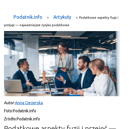
Podatnik.info
Artykuły
>
>
Podatkowe aspekty fuzji i
przejęć — najważniejsze ryzyka podatkowe
Autor:
Anna Ciecierska
Foto:
Podatnik.info
Źródło:
Podatnik.info
Podatkowe aspekty fuzji i przejęć —