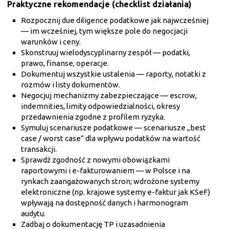
Praktyczne rekomendacje (checklist działania)
Rozpocznij due diligence podatkowe jak najwcześniej
— im wcześniej, tym większe pole do negocjacji
warunków i ceny.
Skonstruuj wielodyscyplinarny zespół — podatki,
prawo, finanse, operacje.
Dokumentuj wszystkie ustalenia — raporty, notatki z
rozmów i listy dokumentów.
Negocjuj mechanizmy zabezpieczające — escrow,
indemnities, limity odpowiedzialności, okresy
przedawnienia zgodne z profilem ryzyka.
Symuluj scenariusze podatkowe — scenariusze „best
case / worst case” dla wpływu podatków na wartość
transakcji.
Sprawdź zgodność z nowymi obowiązkami
raportowymi i e-fakturowaniem — w Polsce i na
rynkach zaangażowanych stron; wdrożone systemy
elektroniczne (np. krajowe systemy e-faktur jak KSeF)
wpływają na dostępność danych i harmonogram
audytu.
Zadbaj o dokumentację TP i uzasadnienia