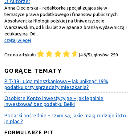
O Autorze:
Anna Ciecierska – redaktorka specjalizująca się w
tematyce prawa podatkowego i finansów publicznych.
Absolwentka filologii polskiej na Uniwersytecie
Warszawskim, od kilku lat związana z branżą wydawniczą i
edukacyjną. Od...
czytaj więcej
Ocena artykułu:
(4.6/5), głosów: 250
GORĄCE TEMATY
PIT-39 i ulga mieszkaniowa – jak uniknąć 19%
podatku przy sprzedaży mieszkania?
Osobiste Konto Inwestycyjne – jak legalnie
inwestować bez podatku Belki
Podatki pośrednie – czym są, jakie mają rodzaje i kto
je płaci?
FORMULARZE PIT