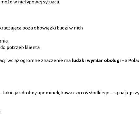
pomoże w nietypowej sytuacji.
kraczająca poza obowiązki budzi w nich
nia,
do potrzeb klienta.
yzacji wciąż ogromne znaczenie ma
ludzki wymiar obsługi
– a Pola
– takie jak drobny upominek, kawa czy coś słodkiego – są najleps
: