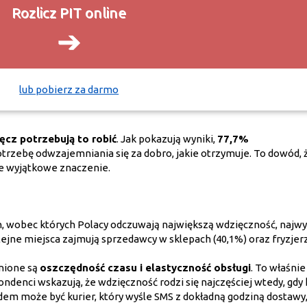
Rozlicz PIT online
➔
lub pobierz za darmo
ęcz potrzebują to robić
. Jak pokazują wyniki,
77,7%
otrzebę odwzajemniania się za dobro, jakie otrzymuje. To dowód, 
ze wyjątkowe znaczenie.
, wobec których Polacy odczuwają największą wdzięczność, najwy
lejne miejsca zajmują sprzedawcy w sklepach (40,1%) oraz fryzjerz
nione są
oszczędność czasu i elastyczność obsługi
. To właśnie
ndenci wskazują, że wdzięczność rodzi się najczęściej wtedy, gdy 
adem może być kurier, który wyśle SMS z dokładną godziną dostawy