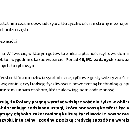
ostatnim czasie doświadczyło aktu życzliwości ze strony nieznajo
o bardzo często.
czności
ia. W świecie, w którym gotówka znika, a płatności cyfrowe domin
zybko i wygodnie okazać wsparcie. Ponad
46,6% badanych
zauważa
jnych ku cyfrowym.
fee.to
, która umożliwia symboliczne, cyfrowe gesty wdzięczności 
wiązanie łączy tradycję życzliwości z nowoczesną technologią, sp
rierom i innym osobom, które ułatwiają nam codzienność.
ują, że Polacy pragną wyrażać wdzięczność nie tylko w oblic
ż doceniając codzienne usługi, które podnoszą komfort życia
ączący głęboko zakorzenioną kulturę życzliwości z nowocze
zybki, intuicyjny i zgodny z polską tradycją sposób na wyraż