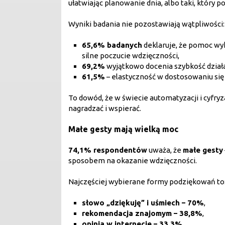
ułatwiając planowanie dnia, albo taki, który 
Wyniki badania nie pozostawiają wątpliwości:
65,6% badanych
deklaruje, że pomoc wy
silne poczucie wdzięczności,
69,2%
wyjątkowo docenia szybkość działa
61,5%
– elastyczność w dostosowaniu się 
To dowód, że w świecie automatyzacji i cyfr
nagradzać i wspierać.
Małe gesty mają wielką moc
74,1% respondentów
uważa, że
małe gesty
sposobem na okazanie wdzięczności.
Najczęściej wybierane formy podziękowań to
słowo „dziękuję” i uśmiech – 70%
,
rekomendacja znajomym – 38,8%
,
opinia w internecie – 33,3%
,