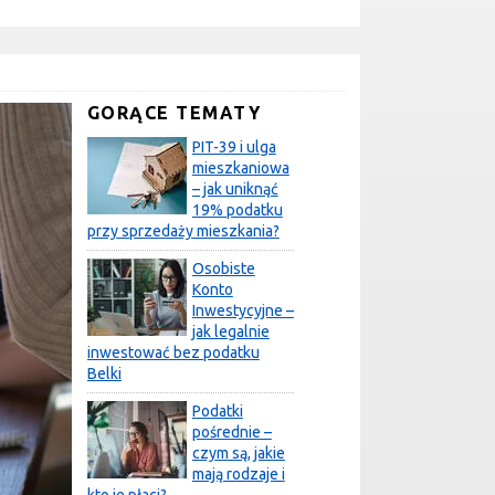
GORĄCE TEMATY
PIT-39 i ulga
mieszkaniowa
– jak uniknąć
19% podatku
przy sprzedaży mieszkania?
Osobiste
Konto
Inwestycyjne –
jak legalnie
inwestować bez podatku
Belki
Podatki
pośrednie –
czym są, jakie
mają rodzaje i
kto je płaci?