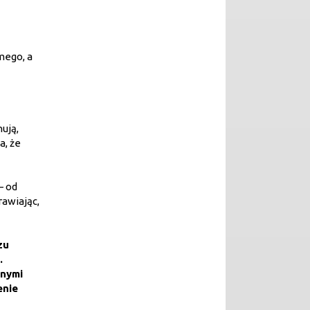
mego, a
ują,
, że
– od
rawiając,
zu
.
snymi
enie