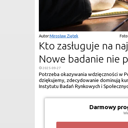
Autor:
Mirosław Ziętek
Foto
Kto zasługuje na n
Nowe badanie nie p
2025-09-27
Potrzeba okazywania wdzięczności w Pol
dziękujemy, zdecydowanie dominują kuri
Instytutu Badań Rynkowych i Społecznyc
Darmowy prog
Wi