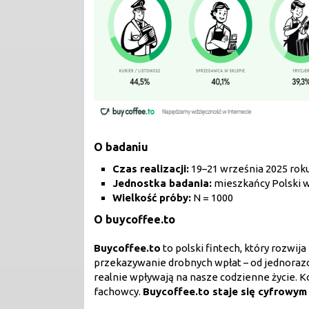
O badaniu
Czas realizacji:
19–21 września 2025 rok
Jednostka badania:
mieszkańcy Polski 
Wielkość próby:
N = 1000
O buycoffee.to
Buycoffee.to
to polski fintech, który rozwij
przekazywanie drobnych wpłat – od jednorazow
realnie wpływają na nasze codzienne życie. Ko
fachowcy.
Buycoffee.to staje się cyfrowy