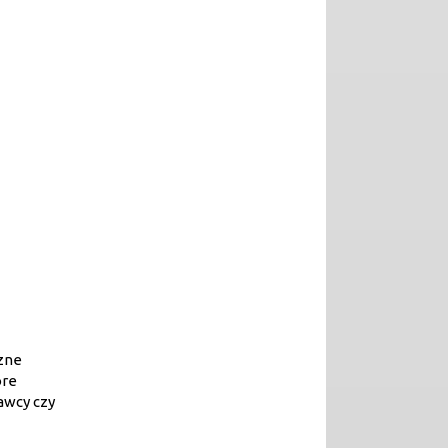
czne
óre
dawcy czy