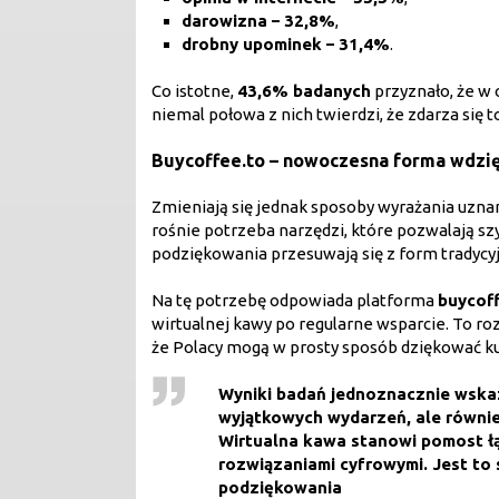
darowizna – 32,8%
,
drobny upominek – 31,4%
.
Co istotne,
43,6% badanych
przyznało, że w 
niemal połowa z nich twierdzi, że zdarza się t
Buycoffee.to – nowoczesna forma wdzię
Zmieniają się jednak sposoby wyrażania uznan
rośnie potrzeba narzędzi, które pozwalają s
podziękowania przesuwają się z form tradycy
Na tę potrzebę odpowiada platforma
buycof
wirtualnej kawy po regularne wsparcie. To roz
że Polacy mogą w prosty sposób dziękować ku
Wyniki badań jednoznacznie wskaz
wyjątkowych wydarzeń, ale równie
Wirtualna kawa stanowi pomost ł
rozwiązaniami cyfrowymi. Jest to s
podziękowania