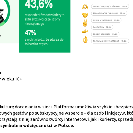
u
w wieku 18+
a kulturę doceniania w sieci. Platforma umożliwia szybkie i bezpie
ych gestów po subskrypcyjne wsparcie – dla osób i inicjatyw, kt
rzystają z niej zarówno twórcy internetowi, jak i kurierzy, sprze
m symbolem wdzięczności w Polsce.