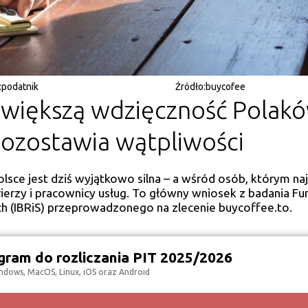
:
podatnik
Źródło:
buycofee
ajwiększą wdzięczność Polak
ozostawia wątpliwości
sce jest dziś wyjątkowo silna – a wśród osób, którym naj
erzy i pracownicy usług. To główny wniosek z badania Fun
h (IBRiS) przeprowadzonego na zlecenie buycoffee.to.
ram do rozliczania PIT 2025/2026
ndows, MacOS, Linux, iOS oraz Android