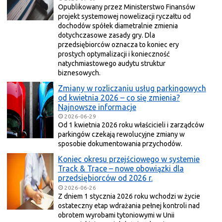
Opublikowany przez Ministerstwo Finansów
projekt systemowej nowelizacji ryczałtu od
dochodów spółek diametralnie zmienia
dotychczasowe zasady gry. Dla
przedsiębiorców oznacza to koniec ery
prostych optymalizacji i konieczność
natychmiastowego audytu struktur
biznesowych.
Zmiany w rozliczaniu usług parkingowych
od kwietnia 2026 – co się zmienia?
Najnowsze informacje
2026-06-29
Od 1 kwietnia 2026 roku właścicieli i zarządców
parkingów czekają rewolucyjne zmiany w
sposobie dokumentowania przychodów.
Koniec okresu przejściowego w systemie
Track & Trace – nowe obowiązki dla
przedsiębiorców od 2026 r.
2026-06-26
Z dniem 1 stycznia 2026 roku wchodzi w życie
ostateczny etap wdrażania pełnej kontroli nad
obrotem wyrobami tytoniowymi w Unii