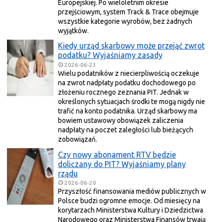
Europejskiej. Po wieloletnim okresie
przejściowym, system Track & Trace obejmuje
wszystkie kategorie wyrobów, bez żadnych
wyjątków.
Kiedy urząd skarbowy może przejąć zwrot
podatku? Wyjaśniamy zasady
2026-06-23
Wielu podatników z niecierpliwością oczekuje
na zwrot nadpłaty podatku dochodowego po
złożeniu rocznego zeznania PIT. Jednak w
określonych sytuacjach środki te mogą nigdy nie
trafić na konto podatnika. Urząd skarbowy ma
bowiem ustawowy obowiązek zaliczenia
nadpłaty na poczet zaległości lub bieżących
zobowiązań.
Czy nowy abonament RTV będzie
doliczany do PIT? Wyjaśniamy plany
rządu
2026-06-20
Przyszłość finansowania mediów publicznych w
Polsce budzi ogromne emocje. Od miesięcy na
korytarzach Ministerstwa Kultury i Dziedzictwa
Narodowego oraz Ministerstwa Finansów trwają