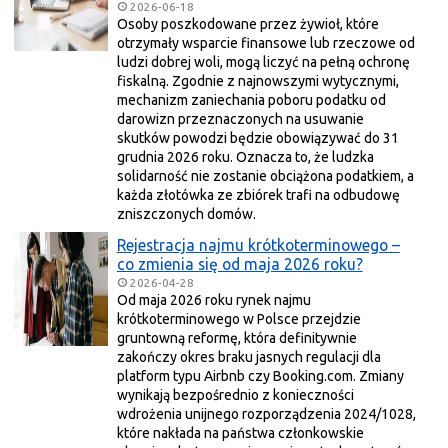
2026-06-18
Osoby poszkodowane przez żywioł, które
otrzymały wsparcie finansowe lub rzeczowe od
ludzi dobrej woli, mogą liczyć na pełną ochronę
fiskalną. Zgodnie z najnowszymi wytycznymi,
mechanizm zaniechania poboru podatku od
darowizn przeznaczonych na usuwanie
skutków powodzi będzie obowiązywać do 31
grudnia 2026 roku. Oznacza to, że ludzka
solidarność nie zostanie obciążona podatkiem, a
każda złotówka ze zbiórek trafi na odbudowę
zniszczonych domów.
Rejestracja najmu krótkoterminowego –
co zmienia się od maja 2026 roku?
2026-04-28
Od maja 2026 roku rynek najmu
krótkoterminowego w Polsce przejdzie
gruntowną reformę, która definitywnie
zakończy okres braku jasnych regulacji dla
platform typu Airbnb czy Booking.com. Zmiany
wynikają bezpośrednio z konieczności
wdrożenia unijnego rozporządzenia 2024/1028,
które nakłada na państwa członkowskie