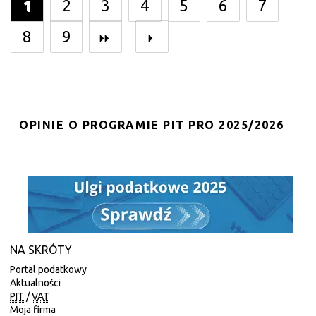
1
2
3
4
5
6
7
8
9
OPINIE O PROGRAMIE PIT PRO 2025/2026
NA SKRÓTY
Portal podatkowy
Aktualności
PIT
/
VAT
Moja firma