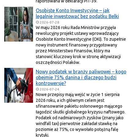
raportowana w deklaracji PIT-39.
Osobiste Konto Inwestycyjne – jak
legalnie inwestować bez podatku Belki
2026-07-28
W maju 2026 roku Rada Ministrów przyjęła
rewolucyjny projekt ustawy wprowadzający
Osobiste Konto Inwestycyjne (OKI). To zupełnie
nowy instrument finansowy przygotowany
przez Ministerstwo Finansów, który ma
stanowić kluczowy krok w stronę aktywizacji
oszczędności Polaków.
Nowy podatek w branży paliwowej – kogo
obejmie 75% danina i dlaczego budzi
kontrowersje?
2026-07-24
Nowe przepisy mają wejść w życie 1 sierpnia
2026 roku, a ich głównym celem jest
sfinansowanie pakietu osłonowego mającego
łagodzić skutki globalnego kryzysu naftowego.
Podatek od nadmiarowych zysków (znany jako
windfall tax) pierwotnie zakładał stawkę na
poziomie aż 75%, co wywołało potężną falę
krytyki.