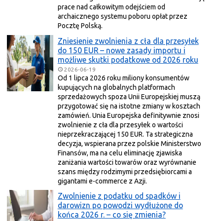
prace nad całkowitym odejściem od
archaicznego systemu poboru opłat przez
Pocztę Polską.
Zniesienie zwolnienia z cła dla przesyłek
do 150 EUR – nowe zasady importu i
możliwe skutki podatkowe od 2026 roku
2026-06-19
Od 1 lipca 2026 roku miliony konsumentów
kupujących na globalnych platformach
sprzedażowych spoza Unii Europejskiej muszą
przygotować się na istotne zmiany w kosztach
zamówień. Unia Europejska definitywnie znosi
zwolnienie z cła dla przesyłek o wartości
nieprzekraczającej 150 EUR. Ta strategiczna
decyzja, wspierana przez polskie Ministerstwo
Finansów, ma na celu eliminację zjawiska
zaniżania wartości towarów oraz wyrównanie
szans między rodzimymi przedsiębiorcami a
gigantami e-commerce z Azji.
Zwolnienie z podatku od spadków i
darowizn po powodzi wydłużone do
końca 2026 r. – co się zmienia?