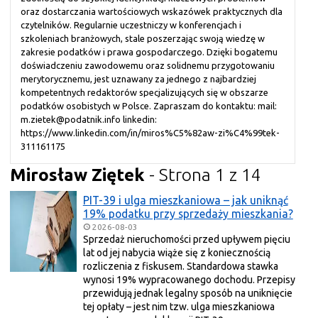
oraz dostarczania wartościowych wskazówek praktycznych dla
czytelników. Regularnie uczestniczy w konferencjach i
szkoleniach branżowych, stale poszerzając swoją wiedzę w
zakresie podatków i prawa gospodarczego. Dzięki bogatemu
doświadczeniu zawodowemu oraz solidnemu przygotowaniu
merytorycznemu, jest uznawany za jednego z najbardziej
kompetentnych redaktorów specjalizujących się w obszarze
podatków osobistych w Polsce. Zapraszam do kontaktu: mail:
m.zietek@podatnik.info linkedin:
https://www.linkedin.com/in/miros%C5%82aw-zi%C4%99tek-
311161175
Mirosław Ziętek
- Strona 1 z 14
PIT-39 i ulga mieszkaniowa – jak uniknąć
19% podatku przy sprzedaży mieszkania?
2026-08-03
Sprzedaż nieruchomości przed upływem pięciu
lat od jej nabycia wiąże się z koniecznością
rozliczenia z fiskusem. Standardowa stawka
wynosi 19% wypracowanego dochodu. Przepisy
przewidują jednak legalny sposób na uniknięcie
tej opłaty – jest nim tzw. ulga mieszkaniowa