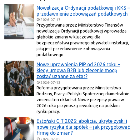
Nowelizacja Ordynacji podatkowej i KKS –
przedawnienie zobowiązań podatkowych
2026-07-17
Przygotowana przez Ministerstwo Finansów
nowelizacja Ordynacji podatkowej wprowadza
głębokie zmiany w kluczowej dla
bezpieczeństwa prawnego obywateli instytucji,
jaką jest przedawnienie zobowiązania
podatkowego.
Nowe uprawnienia PIP od 2026 roku –
kiedy umowa B2B lub zlecenie mogą
zostać uznane za etat?
2026-07-13
Reforma przygotowana przez Ministerstwo
Rodziny, Pracy i Polityki Społecznej diametralnie
zmienia ten układ sił. Nowe przepisy prawa w
2026 roku przynoszą rewolucję na polskim
rynku pracy.
Estoński CIT 2026: abolicja, ukryte zyski i
nowe ryzyka dla spółek – jak przygotować
firmę do zmian?
2026-07-09