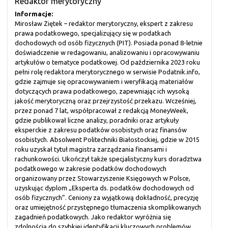
Redaktor merytoryczny
Informacje:
Mirosław Ziętek – redaktor merytoryczny, ekspert z zakresu
prawa podatkowego, specjalizujący się w podatkach
dochodowych od osób fizycznych (PIT). Posiada ponad 8-letnie
doświadczenie w redagowaniu, analizowaniu i opracowywaniu
artykułów o tematyce podatkowej. Od października 2023 roku
pełni rolę redaktora merytorycznego w serwisie Podatnik.info,
gdzie zajmuje się opracowywaniem i weryfikacją materiałów
dotyczących prawa podatkowego, zapewniając ich wysoką
jakość merytoryczną oraz przejrzystość przekazu. Wcześniej,
przez ponad 7 lat, współpracował z redakcją MoneyWeek,
gdzie publikował liczne analizy, poradniki oraz artykuły
eksperckie z zakresu podatków osobistych oraz finansów
osobistych. Absolwent Politechniki Białostockiej, gdzie w 2015
roku uzyskał tytuł magistra zarządzania finansami i
rachunkowości. Ukończył także specjalistyczny kurs doradztwa
podatkowego w zakresie podatków dochodowych
organizowany przez Stowarzyszenie Księgowych w Polsce,
uzyskując dyplom „Eksperta ds. podatków dochodowych od
osób fizycznych”. Ceniony za wyjątkową dokładność, precyzję
oraz umiejętność przystępnego tłumaczenia skomplikowanych
zagadnień podatkowych. Jako redaktor wyróżnia się
zdolnością do szybkiej identyfikacji kluczowych problemów