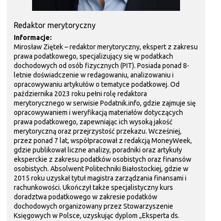
Redaktor merytoryczny
Informacje:
Mirosław Ziętek – redaktor merytoryczny, ekspert z zakresu
prawa podatkowego, specjalizujący się w podatkach
dochodowych od osób fizycznych (PIT). Posiada ponad 8-
letnie doświadczenie w redagowaniu, analizowaniu i
opracowywaniu artykułów o tematyce podatkowej. Od
października 2023 roku pełni rolę redaktora
merytorycznego w serwisie Podatnik.info, gdzie zajmuje się
opracowywaniem i weryfikacją materiałów dotyczących
prawa podatkowego, zapewniając ich wysoką jakość
merytoryczną oraz przejrzystość przekazu. Wcześniej,
przez ponad 7 lat, współpracował z redakcją MoneyWeek,
gdzie publikował liczne analizy, poradniki oraz artykuły
eksperckie z zakresu podatków osobistych oraz finansów
osobistych. Absolwent Politechniki Białostockiej, gdzie w
2015 roku uzyskał tytuł magistra zarządzania finansami i
rachunkowości. Ukończył także specjalistyczny kurs
doradztwa podatkowego w zakresie podatków
dochodowych organizowany przez Stowarzyszenie
Księgowych w Polsce, uzyskując dyplom „Eksperta ds.