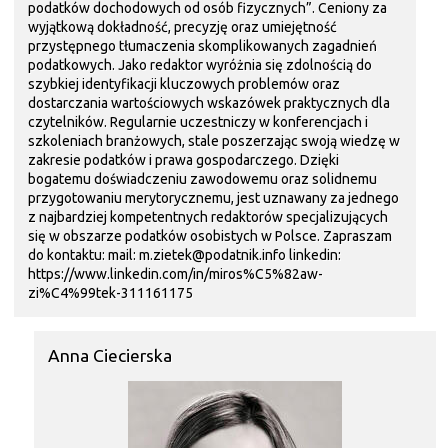
podatków dochodowych od osób fizycznych”. Ceniony za
wyjątkową dokładność, precyzję oraz umiejętność
przystępnego tłumaczenia skomplikowanych zagadnień
podatkowych. Jako redaktor wyróżnia się zdolnością do
szybkiej identyfikacji kluczowych problemów oraz
dostarczania wartościowych wskazówek praktycznych dla
czytelników. Regularnie uczestniczy w konferencjach i
szkoleniach branżowych, stale poszerzając swoją wiedzę w
zakresie podatków i prawa gospodarczego. Dzięki
bogatemu doświadczeniu zawodowemu oraz solidnemu
przygotowaniu merytorycznemu, jest uznawany za jednego
z najbardziej kompetentnych redaktorów specjalizujących
się w obszarze podatków osobistych w Polsce. Zapraszam
do kontaktu: mail: m.zietek@podatnik.info linkedin:
https://www.linkedin.com/in/miros%C5%82aw-
zi%C4%99tek-311161175
Anna Ciecierska