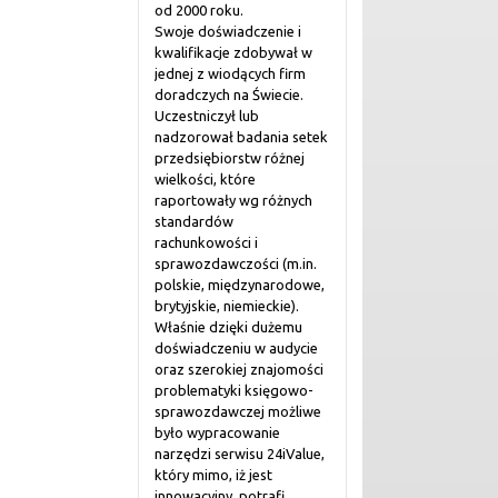
od 2000 roku.
Swoje doświadczenie i
kwalifikacje zdobywał w
jednej z wiodących firm
doradczych na Świecie.
Uczestniczył lub
nadzorował badania setek
przedsiębiorstw różnej
wielkości, które
raportowały wg różnych
standardów
rachunkowości i
sprawozdawczości (m.in.
polskie, międzynarodowe,
brytyjskie, niemieckie).
Właśnie dzięki dużemu
doświadczeniu w audycie
oraz szerokiej znajomości
problematyki księgowo-
sprawozdawczej możliwe
było wypracowanie
narzędzi serwisu 24iValue,
który mimo, iż jest
innowacyjny, potrafi