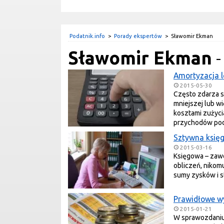
Podatnik.info
>
Porady ekspertów
>
Sławomir Ekman
Sławomir Ekman
-
Amortyzacja l
2015-05-30
Często zdarza s
mniejszej lub wię
kosztami zużyci
przychodów pod
Sztywna księg
2015-03-16
Księgowa – zawó
obliczeń, nikom
sumy zysków i s
Prawidłowe wy
2015-01-21
W sprawozdaniu