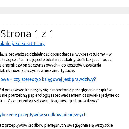
 Strona 1 z 1
okalu jako koszt firmy
ię, iż prowadząc działalność gospodarczą, wykorzystujemy – w
kszej części – na jej cele lokal mieszkalny. Jeśli tak jest – poza
a energii czy opłat czynszowych – do kosztów uzyskania
atnik może zaliczyć również amortyzację.
owa – czy stereotyp księgowej jest prawdziwy?
d od zawsze kojarzący się z monotonią przeglądania słupków
u nie potrzebną papierologią i sprowadzeniem człowieka jedynie do
trat. Czy stereotyp sztywnej księgowej jest prawdziwy?
liczenie przepływów środków pieniężnych
 z przepływów środków pieniężnych uwzględnia się wszystkie